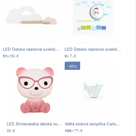
LED Detské nástenné svietidlo s…
LED Detské nástenné svietidlo LED/1W…
51,-
50,-€
9,-
7,-€
- 40%
LED Stmievateľná detská nočná lampička…
Veľká stolová lampička Cartunia Design…
33,-€
128,-
77,-€