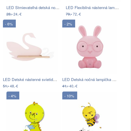
LED Stmievateľná detská nočná lampička…
LED Flexibilná nástenná lampička s USB…
28,-
24,-€
79,-
72,-€
- 6%
- 2%
LED Detské nástenné svietidlo s…
LED Detská nočná lampička LED/2,5W…
51,-
48,-€
41,-
40,-€
- 4%
- 10%