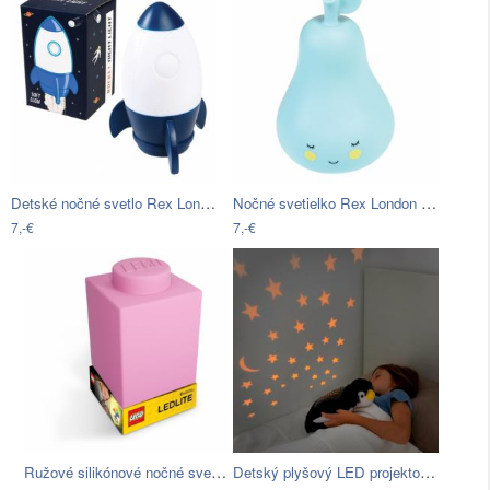
Detské nočné svetlo Rex London Space…
Nočné svetielko Rex London Pear
7,-€
7,-€
Ružové silikónové nočné svetielko LEGO®…
Detský plyšový LED projektor…