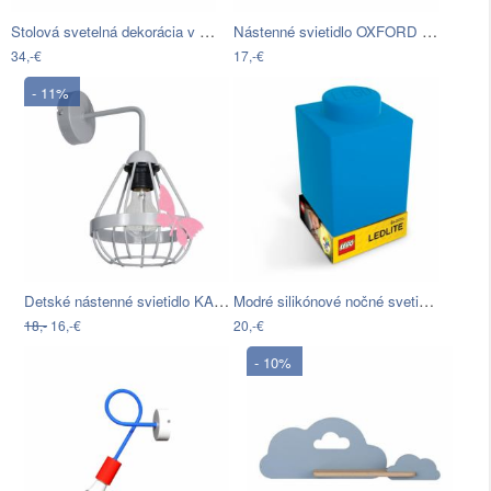
Stolová svetelná dekorácia v tvare aura…
Nástenné svietidlo OXFORD 1xE27/15W…
34,-€
17,-€
- 11%
Detské nástenné svietidlo KAGO 1xE27…
Modré silikónové nočné svetielko LEGO®…
18,-
16,-€
20,-€
- 10%