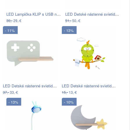
LED Lampička KLIP s USB nabíjaním LED…
LED Detské nástenné svietidlo s…
30,-
29,-€
51,-
50,-€
- 11%
- 13%
LED Detské nástenné svietidlo s…
LED Detské nástenné svietidlo s…
37,-
33,-€
15,-
13,-€
- 13%
- 10%