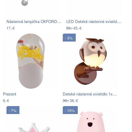
Nástenná lampička OXFORD 1xE27/15W…
LED Detské nástenné svietidlo s…
17,-€
50,-
45,-€
- 3%
Detské nástenné svietidlo 1xG9/6W/230V…
Prezent
9,-€
39,-
38,-€
- 7%
- 10%