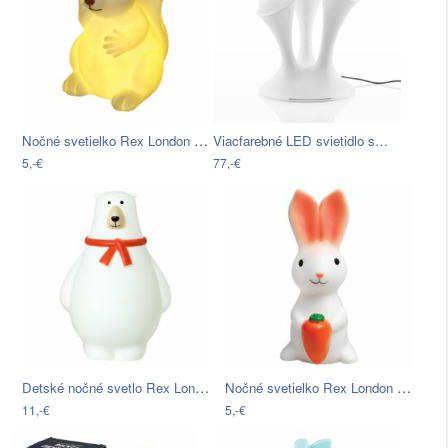
Nočné svetielko Rex London Baby Squirrel
Viacfarebné LED svietidlo s…
5,-€
77,-€
Detské nočné svetlo Rex London Bob the…
Nočné svetielko Rex London Bunny
11,-€
5,-€