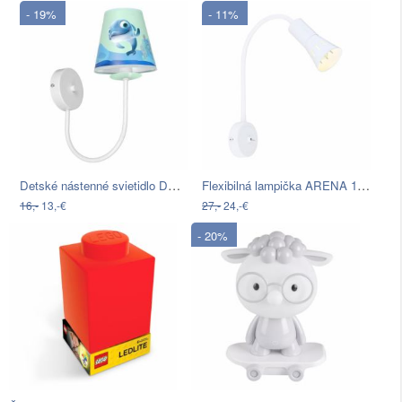
- 19%
- 11%
Detské nástenné svietidlo DOLPHIN…
Flexibilná lampička ARENA 1xE14/40W…
16,-
13,-€
27,-
24,-€
- 20%