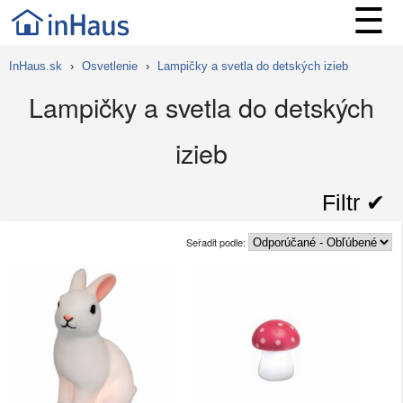
☰
InHaus.sk
›
Osvetlenie
›
Lampičky a svetla do detských izieb
Lampičky a svetla do detských
izieb
Filtr ✔︎
Seřadit podle: