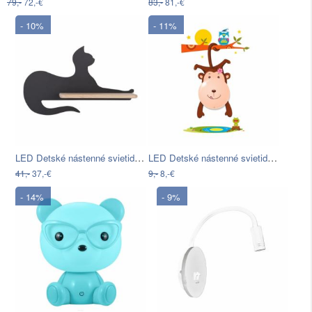
79,-
72,-€
83,-
81,-€
- 10%
- 11%
LED Detské nástenné svietidlo s…
LED Detské nástenné svietidlo MONKEY…
41,-
37,-€
9,-
8,-€
- 14%
- 9%