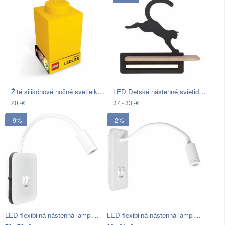
Žlté silikónové nočné svetielko LEGO®…
LED Detské nástenné svietidlo s…
20,-€
37,-
33,-€
- 9%
- 2%
LED flexibilná nástenná lampička s USB…
LED flexibilná nástenná lampička s USB…