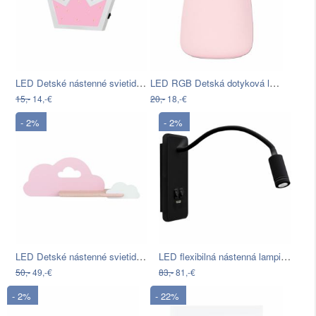
LED Detské nástenné svietidlo LED/2xAA…
LED RGB Detská dotyková lampička BEAR…
15,-
14,-€
20,-
18,-€
- 2%
- 2%
LED Detské nástenné svietidlo s…
LED flexibilná nástenná lampička s USB…
50,-
49,-€
83,-
81,-€
- 2%
- 22%