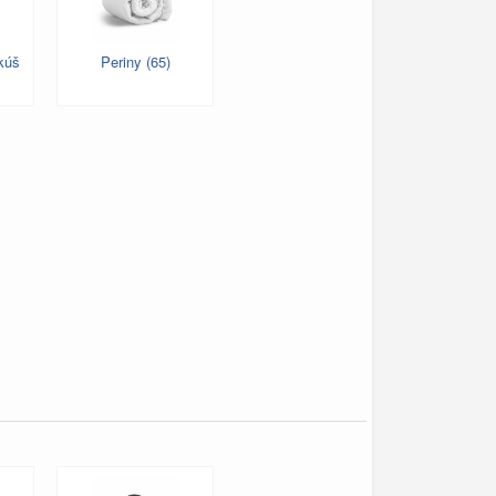
kúš
Periny (65)