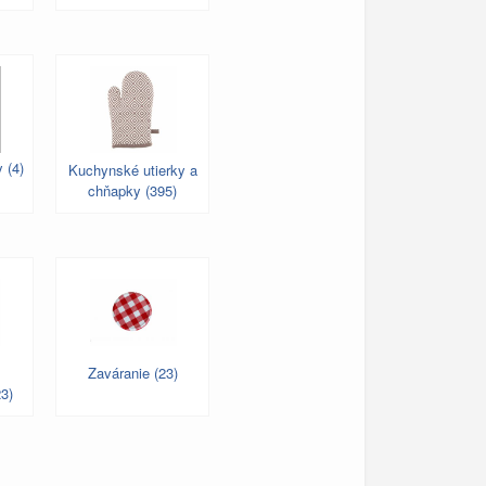
 (4)
Kuchynské utierky a
chňapky (395)
Zaváranie (23)
3)