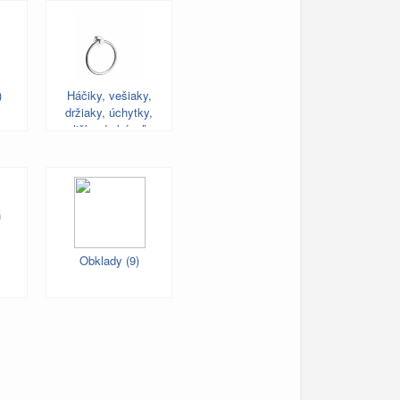
)
Háčiky, vešiaky,
držiaky, úchytky,
poličky do kúpeľne
(522)
Obklady (9)