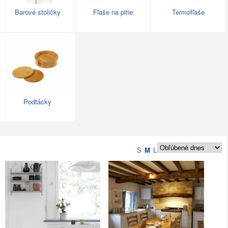
Barové stoličky
Fľaše na pitie
Termofľaše
Podtácky
S
M
L