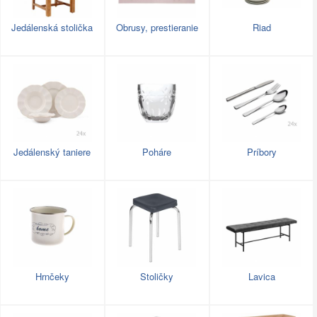
Jedálenská stolička
Obrusy, prestieranie
Riad
Jedálenský taniere
Poháre
Príbory
Hrnčeky
Stoličky
Lavica