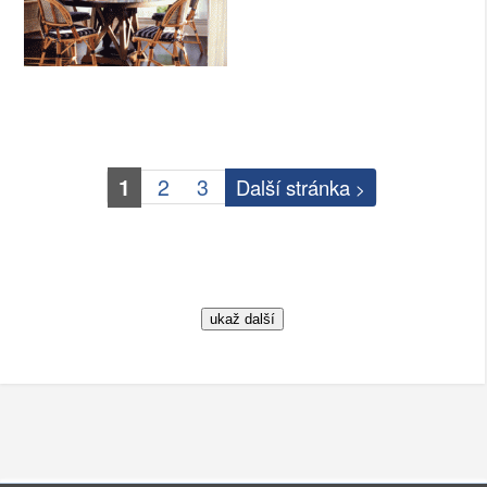
1
2
3
Další stránka
>