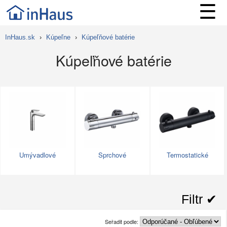
☰
InHaus.sk
›
Kúpeľne
›
Kúpeľňové batérie
Kúpeľňové batérie
Umývadlové
Sprchové
Termostatické
Filtr ✔︎
Seřadit podle: