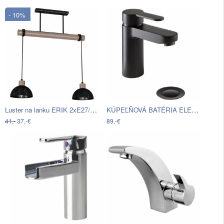
- 10%
Luster na lanku ERIK 2xE27/60W/230V…
KÚPEĽŇOVÁ BATÉRIA ELEPHANT
41,-
37,-€
89,-€