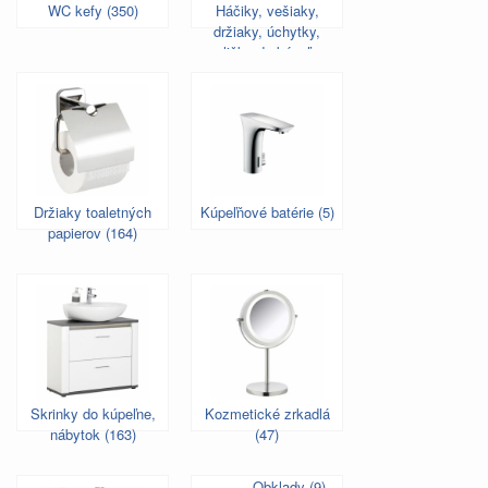
WC kefy (350)
Háčiky, vešiaky,
držiaky, úchytky,
poličky do kúpeľne
(522)
Držiaky toaletných
Kúpeľňové batérie (5)
papierov (164)
Skrinky do kúpeľne,
Kozmetické zrkadlá
nábytok (163)
(47)
Obklady (9)