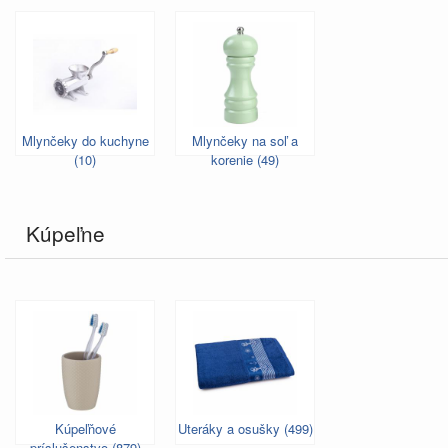
Mlynčeky do kuchyne
Mlynčeky na soľ a
(10)
korenie (49)
Kúpeľne
Kúpeľňové
Uteráky a osušky (499)
príslušenstvo (879)