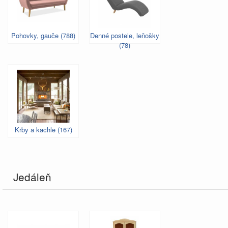
Pohovky, gauče (788)
Denné postele, leňošky
(78)
Krby a kachle (167)
Jedáleň