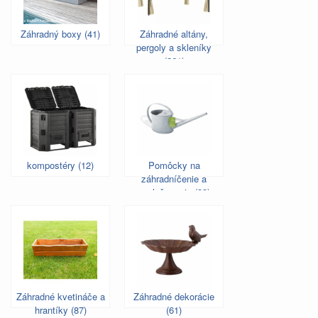
Záhradný boxy (41)
Záhradné altány,
pergoly a skleníky
(261)
kompostéry (12)
Pomôcky na
záhradníčenie a
zavlažovanie (33)
Záhradné kvetináče a
Záhradné dekorácie
hrantíky (87)
(61)