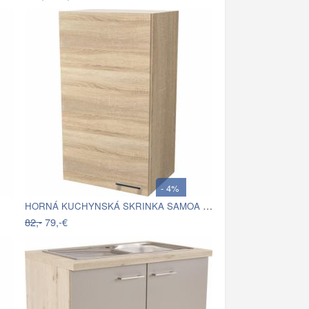
- 4%
HORNÁ KUCHYNSKÁ SKRINKA SAMOA H 50-89
82,-
79,-€