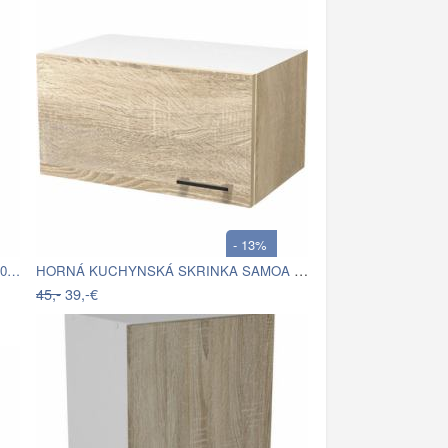
- 13%
HORNÁ KUCHYNSKÁ SKRINKA SAMOA KH 60
40…
45,-
39,-€