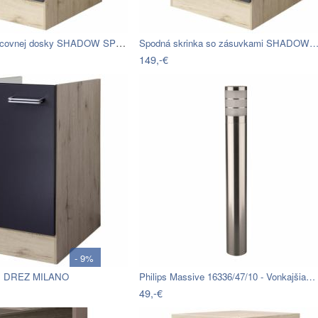
Skrinka bez pracovnej dosky SHADOW SPU…
Spodná skrinka so zásuvkami SHADOW
149,-€
- 9%
 DREZ MILANO
Philips Massive 16336/47/10 - Vonkajšia…
49,-€