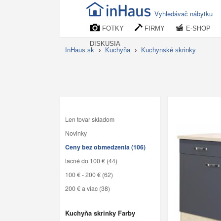
Vyhledávač nábytku
FOTKY
FIRMY
E-SHOP
DISKUSIA
InHaus.sk
›
Kuchyňa
›
Kuchynské skrinky
Len tovar skladom
Novinky
Ceny bez obmedzenia (106)
lacné do 100 € (44)
100 € - 200 € (62)
200 € a viac (38)
Kuchyňa skrinky Farby