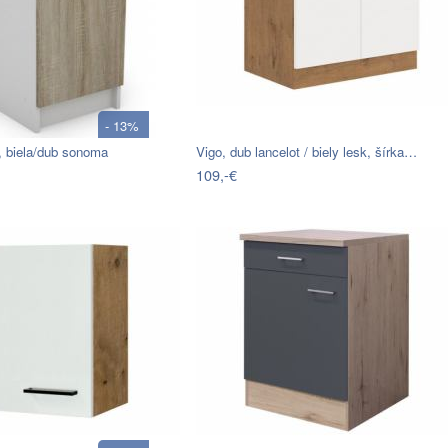
- 13%
 biela/dub sonoma
Vigo, dub lancelot / biely lesk, šírka…
109,-€