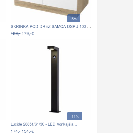
- 5%
SKRINKA POD DREZ SAMOA DSPU 100 ES
189,-
179,-€
- 11%
Lucide 28851/61/30 - LED Vonkajšia…
174,-
154,-€