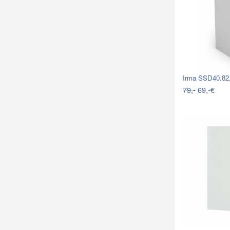
Irma SSD40.82,
79,-
69,-€