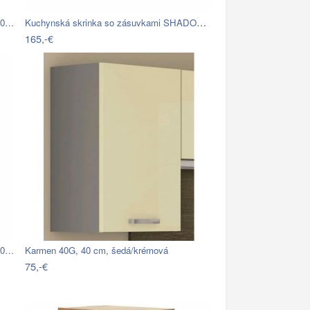
Kuchynská skrinka so zásuvkami SHADOW…
60…
165,-€
30…
Karmen 40G, 40 cm, šedá/krémová
75,-€