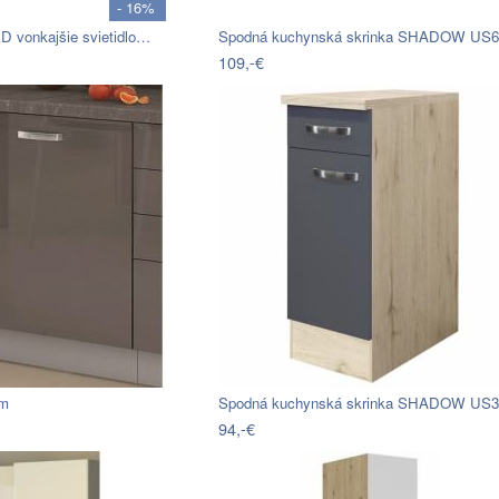
- 16%
ED vonkajšie svietidlo…
Spodná kuchynská skrinka SHADOW US
109,-€
cm
Spodná kuchynská skrinka SHADOW US
94,-€