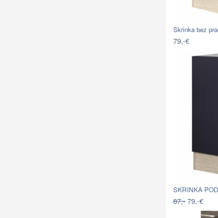
79,-€
SKRINKA POD
87,-
79,-€