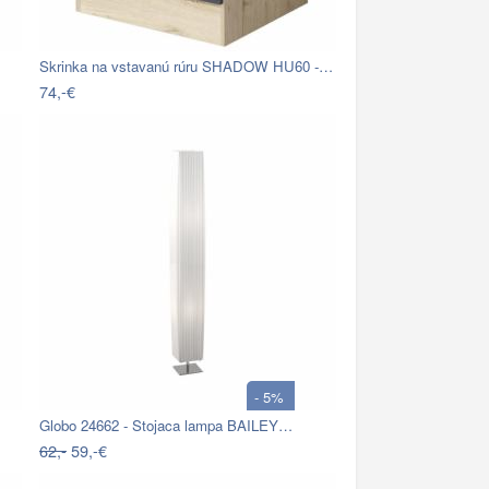
…
Skrinka na vstavanú rúru SHADOW HU60 -…
74,-€
- 5%
Globo 24662 - Stojaca lampa BAILEY…
62,-
59,-€