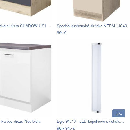
Spodná kuchynská skrinka SHADOW US100…
Spodná kuchynská skrinka NEPAL US40
99,-€
- 2%
nka bez drezu Neo biela
Eglo 94713 - LED kúpeľňové svietidlo…
96,-
94,-€