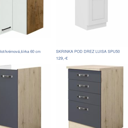
elot/krémová,šírka 60 cm
SKRINKA POD DREZ LUISA SPU50
129,-€