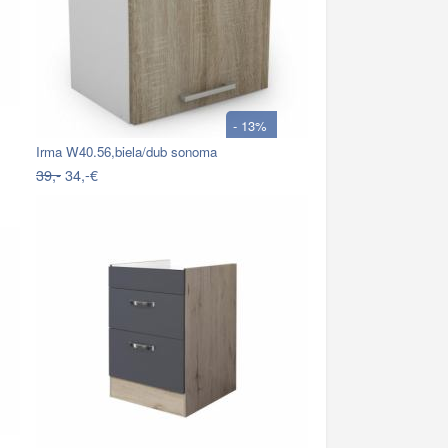
- 13%
Irma W40.56,biela/dub sonoma
39,-
34,-€