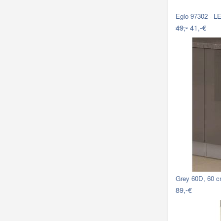
Eglo 97302 - L
49,-
41,-€
Grey 60D, 60 
89,-€