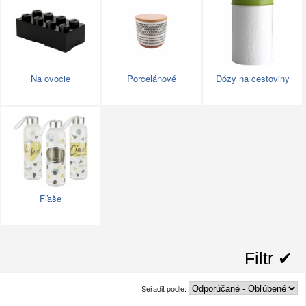
Na ovocie
Porcelánové
Dózy na cestoviny
Fľaše
Filtr ✔︎
Seřadit podle: