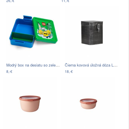
26,-€
11,-€
Modrý box na desiatu so zeleným vekom…
Čierna kovová úložná dóza LABEL51,…
8,-€
18,-€