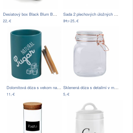
Desiatový box Black Blum Bento, čierno…
Sada 2 plechových úložných dóz Antic…
22,-€
31,-
25,-€
Dolomitová dóza s vekom na cukor z…
Sklenená dóza s detailmi v medenej…
11,-€
5,-€