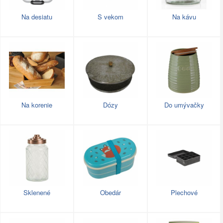
Na desiatu
S vekom
Na kávu
Na korenie
Dózy
Do umývačky
Sklenené
Obedár
Plechové