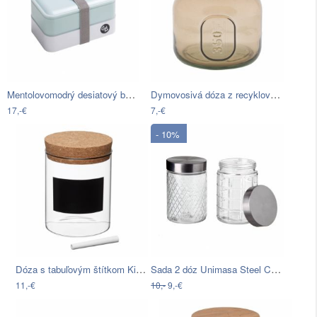
Mentolovomodrý desiatový box Premier…
Dymovosivá dóza z recyklovaného skla…
17,-€
7,-€
- 10%
Dóza s tabuľovým štítkom Kitchen Craft…
Sada 2 dóz Unimasa Steel Cubic, 1300 ml
11,-€
10,-
9,-€