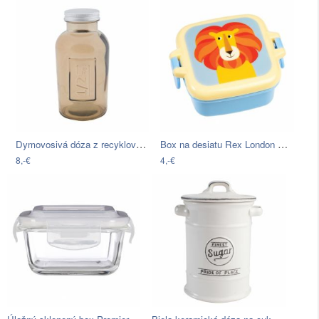
Dymovosivá dóza z recyklovaného skla…
Box na desiatu Rex London Charlie The…
8,-€
4,-€
Úložný sklenený box Premier Housewares…
Biela keramická dóza na cukor T&G…