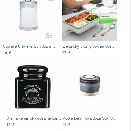
Súprava 6 sklenených dóz s vekom Orion,…
Elektrický úložný box na obed…
10,-€
97,-€
Čierna keramická dóza na čaj Premier…
Modrá keramická dóza Vox Orion, výška 8…
12,-€
10,-€