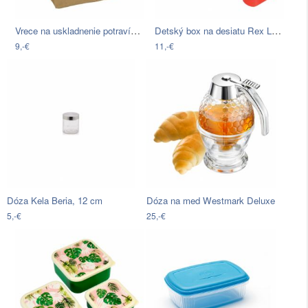
Vrece na uskladnenie potravín Wenko,…
Detský box na desiatu Rex London…
9,-€
11,-€
Dóza Kela Beria, 12 cm
Dóza na med Westmark Deluxe
5,-€
25,-€