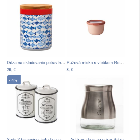
Dóza na skladovanie potravín s…
Ružová miska s viečkom Rosti Mepal…
29,-€
8,-€
- 4%
Sada 2 kameninových dóz na čaj a kávu…
Antikoro dóza na cukor Sabichi Sugar,…