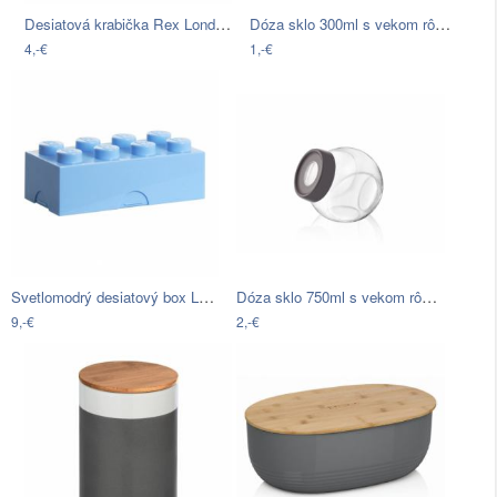
Desiatová krabička Rex London Flamingo…
Dóza sklo 300ml s vekom rôzne farby
4,-€
1,-€
Svetlomodrý desiatový box LEGO®
Dóza sklo 750ml s vekom rôzne farby
9,-€
2,-€