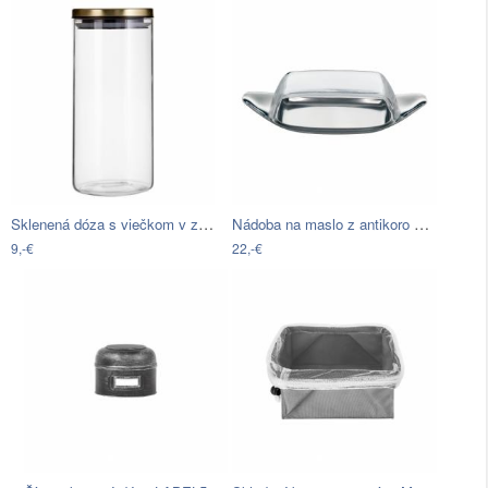
Sklenená dóza s viečkom v zlatej farbe…
Nádoba na maslo z antikoro ocele WMF…
9,-€
22,-€