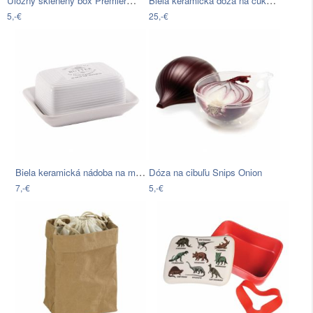
5,-€
25,-€
Biela keramická nádoba na maslo Orion…
Dóza na cibuľu Snips Onion
7,-€
5,-€