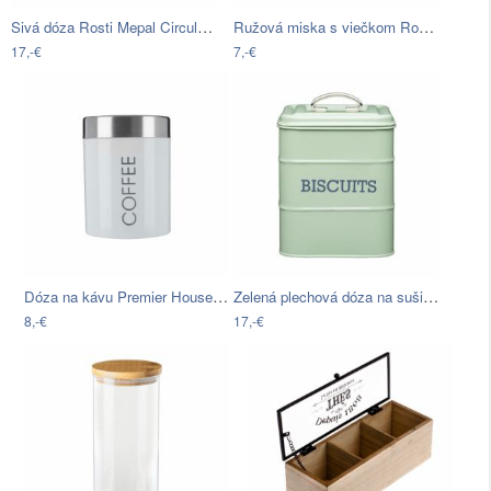
Sivá dóza Rosti Mepal Circula, 2 l
Ružová miska s viečkom Rosti Mepal…
17,-€
7,-€
Dóza na kávu Premier Housewares Satin
Zelená plechová dóza na sušienky…
8,-€
17,-€