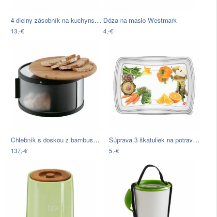
4-dielny zásobník na kuchynské násypky…
Dóza na maslo Westmark
13,-€
4,-€
Chlebník s doskou z bambusu WMF…
Súprava 3 škatuliek na potraviny Snips…
137,-€
5,-€