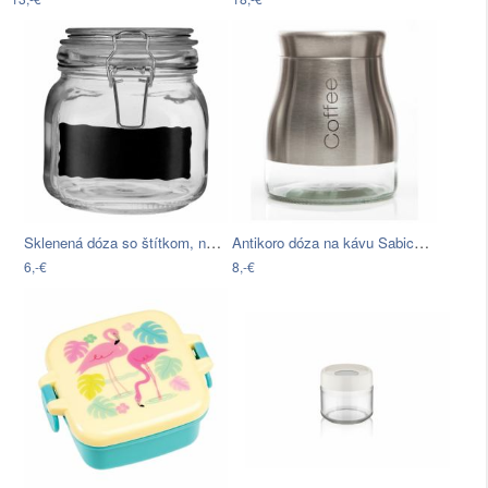
Sklenená dóza so štítkom, na ktorý…
Antikoro dóza na kávu Sabichi Coffee,…
6,-€
8,-€