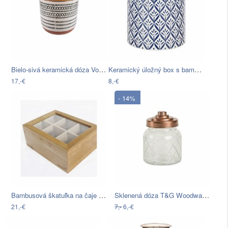
Bielo-sivá keramická dóza Vox Virgo,…
Keramický úložný box s bambusovým vekom…
17,-€
8,-€
- 14%
Bambusová škatuľka na čaje Bambum Misto
Sklenená dóza T&G Woodware Lattice, 600…
21,-€
7,-
6,-€