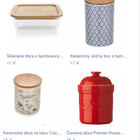
Sklenená dóza s bambusovým vekom Bambum
Keramický úložný box s bambusovým vekom…
11,-€
17,-€
Keramická dóza na kávu Cooksmart ®…
Červená dóza Premier Housewares Sweet…
13,-€
18,-€