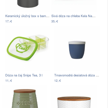
Keramický úložný box s bambusovým vekom…
Sivá dóza na chleba Kela Namur, 37,5 x…
17,-€
35,-€
Tmavomodrá desiatová dóza Rosti Mepal…
Dóza na čaj Snips Tea, 3 l
11,-€
12,-€