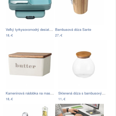
Veľký tyrkysovomodrý desiatový set…
Bambusová dóza Sante
18,-€
27,-€
Kameninová nádobka na maslo s viečkom z…
Sklenená dóza s bambusovým viečkom…
18,-€
11,-€