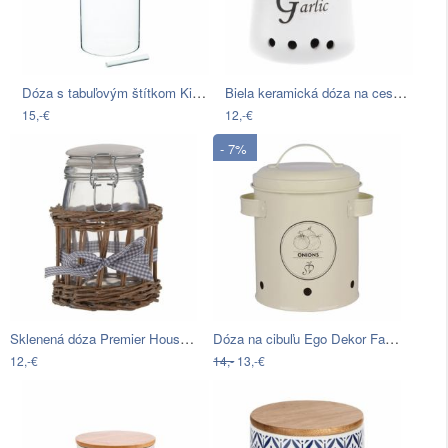
Dóza s tabuľovým štítkom Kitchen Craft…
Biela keramická dóza na cesnak Dakls,…
15,-€
12,-€
- 7%
Sklenená dóza Premier Housewares…
Dóza na cibuľu Ego Dekor Farma
12,-€
14,-
13,-€