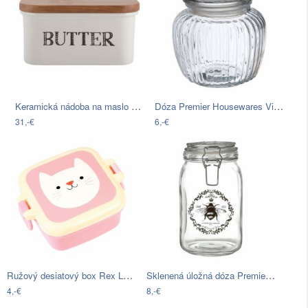
Keramická nádoba na maslo Creative Tops…
Dóza Premier Housewares Vintage, 1,32 l
31,-€
6,-€
Ružový desiatový box Rex London Cookie…
Sklenená úložná dóza Premier Housewares…
4,-€
8,-€