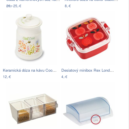
26,-
25,-€
8,-€
Keramická dóza na kávu Cooksmart ® Bee…
Desiatový minibox Rex London Vintage…
12,-€
4,-€