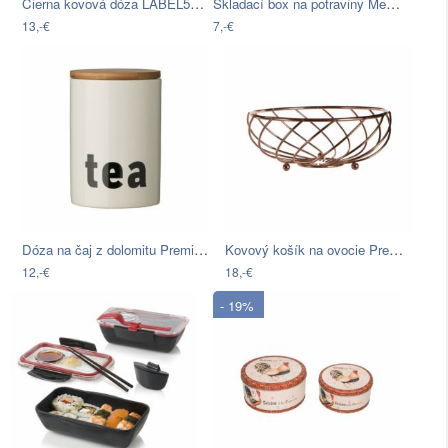
Čierna kovová dóza LABEL51 Antigue, ⌀…
Skladací box na potraviny Metaltex, 23…
13,-€
7,-€
Dóza na čaj z dolomitu Premier…
Kovový košík na ovocie Premier…
12,-€
18,-€
- 19%