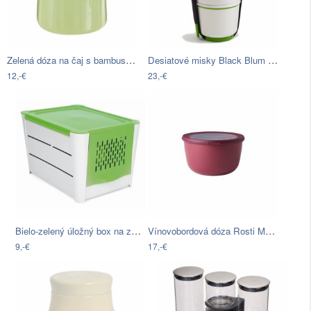
Zelená dóza na čaj s bambusovým…
Desiatové misky Black Blum Lunch Pot,…
12,-€
23,-€
Bielo-zelený úložný box na zemiaky…
Vínovobordová dóza Rosti Mepal Circula,…
9,-€
17,-€