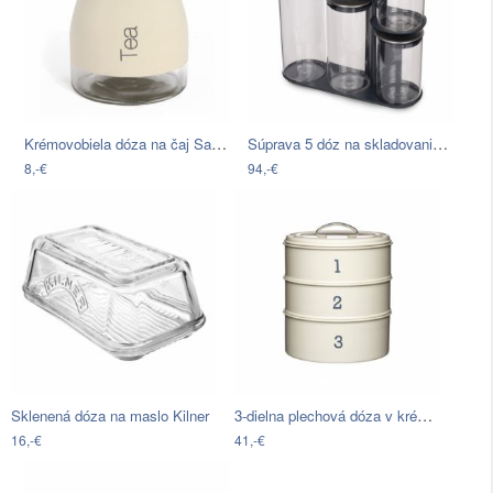
Krémovobiela dóza na čaj Sabichi Tea,…
Súprava 5 dóz na skladovanie potravín…
8,-€
94,-€
3-dielna plechová dóza v krémovej farbe…
Sklenená dóza na maslo Kilner
16,-€
41,-€