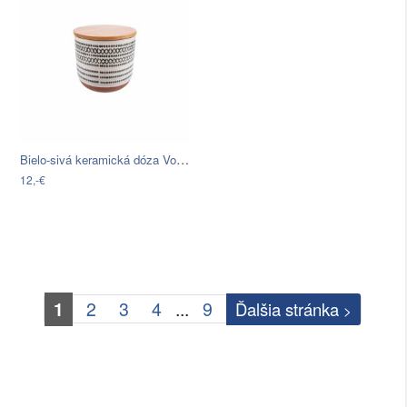
Bielo-sivá keramická dóza Vox Virgo,…
12,-€
1
2
3
4
...
9
Ďalšia stránka
>