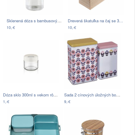
Sklenená dóza s bambusovým viečkom…
Drevená škatuľka na čaj se 3…
10,-€
10,-€
Dóza sklo 300ml s vekom rôzne farby
Sada 2 cínových úložných boxov Premier…
1,-€
9,-€