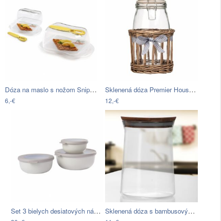
Dóza na maslo s nožom Snips Butter
Sklenená dóza Premier Housewares…
6,-€
12,-€
Set 3 bielych desiatových nádob Rosti…
Sklenená dóza s bambusovým viečkom…