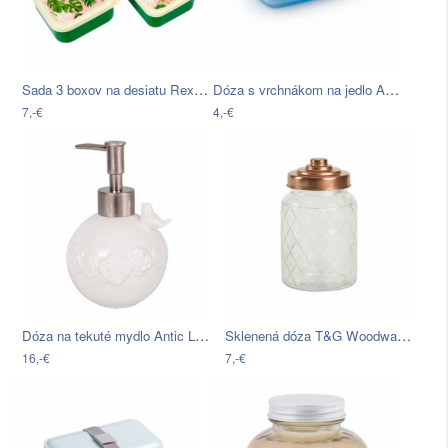
Sada 3 boxov na desiatu Rex London…
Dóza s vrchnákom na jedlo Addis Seal…
7,-€
4,-€
Dóza na tekuté mydlo Antic Line Soap…
Sklenená dóza T&G Woodware Lattice, 950…
16,-€
7,-€