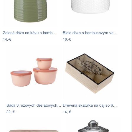
Zelená dóza na kávu s bambusovým…
Biela dóza s bambusovým vekom Premier…
14,-€
16,-€
Sada 3 ružových desiatových nádob Rosti…
Drevená škatuľka na čaj so 6…
32,-€
14,-€