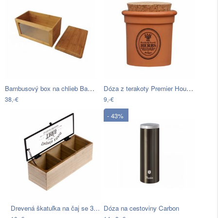
Bambusový box na chlieb Bambum Rebena
Dóza z terakoty Premier Housewares…
38,-€
9,-€
- 43%
Drevená škatuľka na čaj se 3…
Dóza na cestoviny Carbon