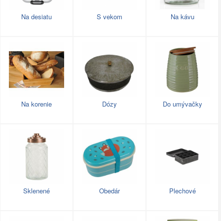
Na desiatu
S vekom
Na kávu
Na korenie
Dózy
Do umývačky
Sklenené
Obedár
Plechové