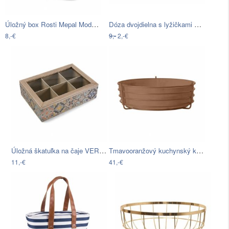
Úložný box Rosti Mepal Modula, 1 l
Dóza dvojdielna s lyžičkami BICYKEL
8,-€
9,-
2,-€
Úložná škatuľka na čaje VERSA Alfama,…
Tmavooranžový kuchynský košík na pečivo…
11,-€
41,-€