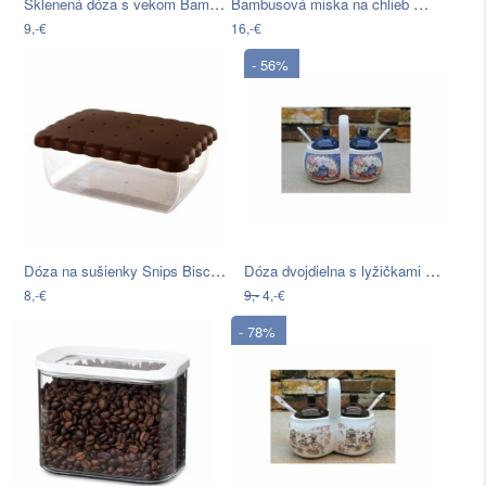
Sklenená dóza s vekom Bambum Bolla, 450…
Bambusová miska na chlieb Solly, 19 cm
9,-€
16,-€
- 56%
Dóza na sušienky Snips Biscuit, 2,7 l
Dóza dvojdielna s lyžičkami FRESH TEA
8,-€
9,-
4,-€
- 78%