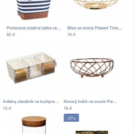
Pruhovaná izolačná taška cez rameno…
Misa na ovocie Present Time Open Grid…
30,-€
19,-€
4-dielny zásobník na kuchynské násypky…
Kovový košík na ovocie Premier…
13,-€
18,-€
- 27%