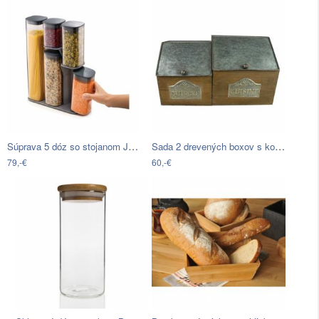
Súprava 5 dóz so stojanom Joseph Joseph…
Sada 2 drevených boxov s kovovým vekom…
79,-€
60,-€