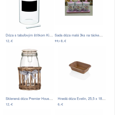
Dóza s tabuľovým štítkom Kitchen Craft…
Sada dóza malá 3ks na tácke SW
12,-€
11,-
8,-€
Sklenená dóza Premier Housewares…
Hnedá dóza Evelin, 25,5 x 18,5 cm
12,-€
6,-€