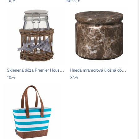
10,-€
14,-
8,-€
Sklenená dóza Premier Housewares…
Hnedá mramorová úložná dóza Blomus…
12,-€
57,-€