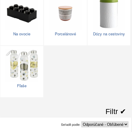
Na ovocie
Porcelánové
Dózy na cestoviny
Fľaše
Filtr ✔︎
Seřadit podle: