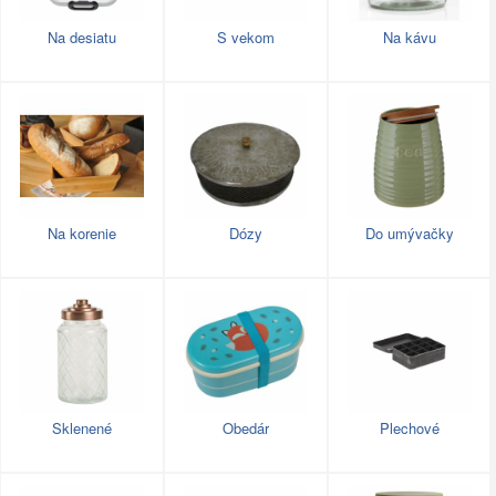
Na desiatu
S vekom
Na kávu
Na korenie
Dózy
Do umývačky
Sklenené
Obedár
Plechové