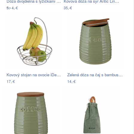
Dóza dvojdielna s lyžičkami SWEET
Kovová dóza na syr Antic Line Zinc…
5,-
4,-€
35,-€
Kovový stojan na ovocie iDesign Axis…
Zelená dóza na čaj s bambusovým…
17,-€
14,-€