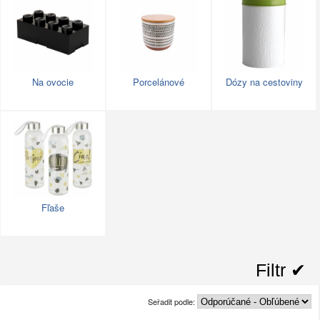
Na ovocie
Porcelánové
Dózy na cestoviny
Fľaše
Filtr ✔︎
Seřadit podle: