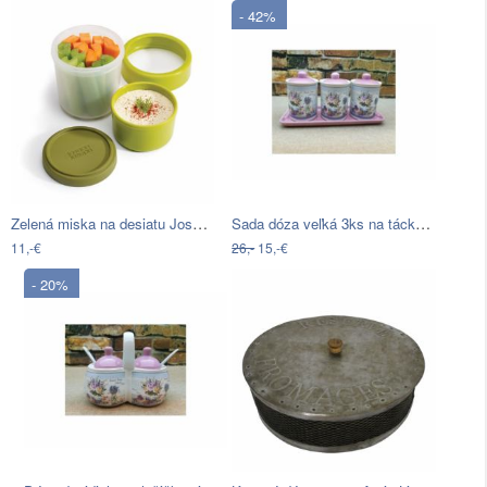
- 42%
Zelená miska na desiatu Joseph Joseph…
Sada dóza veľká 3ks na tácke S
11,-€
26,-
15,-€
- 20%