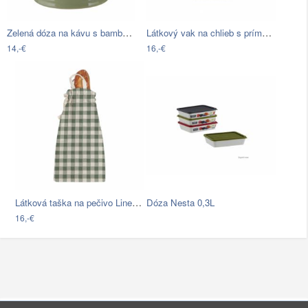
Zelená dóza na kávu s bambusovým…
Látkový vak na chlieb s prímesou ľanu…
14,-€
16,-€
Látková taška na pečivo Linen Couture…
Dóza Nesta 0,3L
16,-€