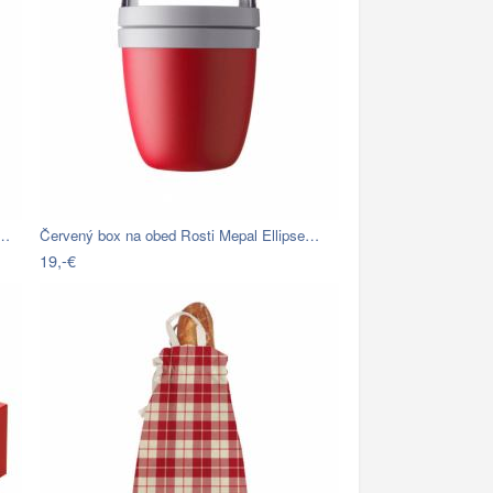
t…
Červený box na obed Rosti Mepal Ellipse…
19,-€