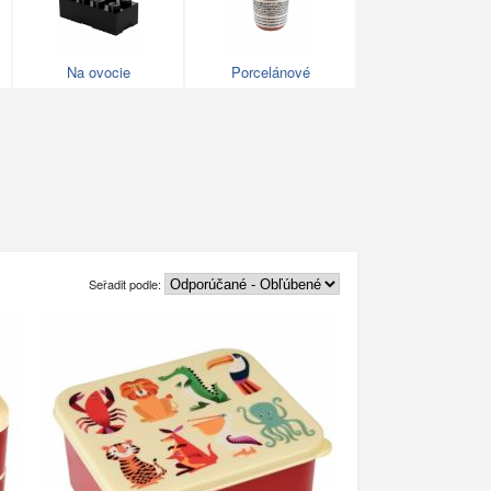
Na ovocie
Porcelánové
Seřadit podle: