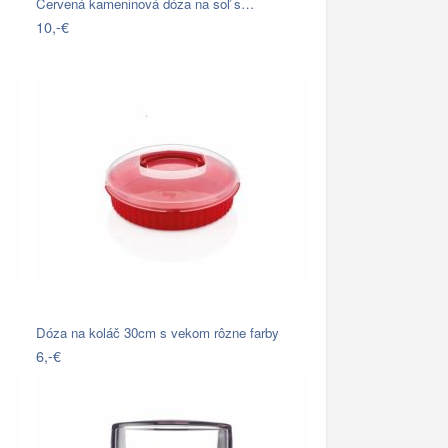
Červená kameninová dóza na soľ s…
10,-€
Dóza na koláč 30cm s vekom rôzne farby
6,-€