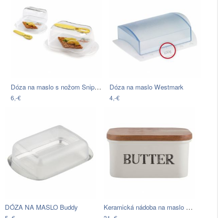
Dóza na maslo s nožom Snips Butter
Dóza na maslo Westmark
6,-€
4,-€
Keramická nádoba na maslo Creative Tops…
DÓZA NA MASLO Buddy
5,-€
31,-€