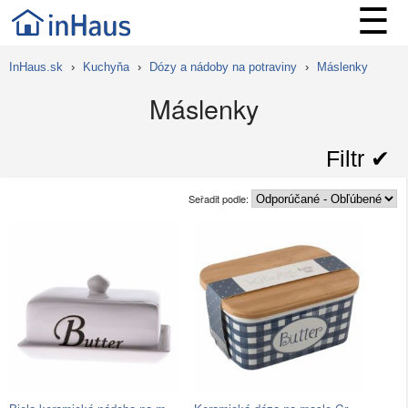
☰
InHaus.sk
›
Kuchyňa
›
Dózy a nádoby na potraviny
›
Máslenky
Máslenky
Filtr ✔︎
Seřadit podle: