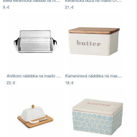
Biela keramická nádoba na maslo Dakls
Keramická dóza na maslo Creative Tops…
9,-€
21,-€
Antikoro nádobka na maslo WMF…
Kameninová nádobka na maslo s viečkom z…
22,-€
18,-€