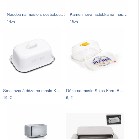
Nádoba na maslo s doštičkou a nožom…
Kameninová nádobka na maslo…
14,-€
16,-€
Smaltovaná dóza na maslo Kitchen Craft…
Dóza na maslo Snips Farm Butter
19,-€
6,-€