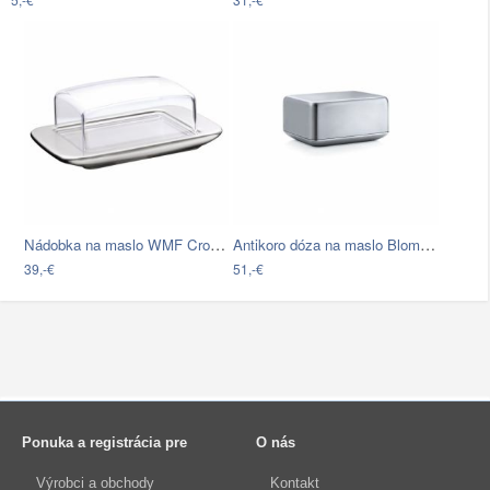
Nádobka na maslo WMF Cromargan® Brunch,…
Antikoro dóza na maslo Blomus Basic,…
39,-€
51,-€
Ponuka a registrácia pre
O nás
Výrobci a obchody
Kontakt