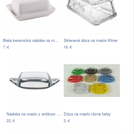
Biela keramická nádoba na maslo Orion…
Sklenená dóza na maslo Kilner
7,-€
16,-€
Nádoba na maslo z antikoro ocele WMF…
Dóza na maslo rôzne farby
22,-€
2,-€