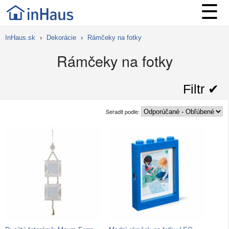
☰
InHaus.sk
›
Dekorácie
›
Rámčeky na fotky
Rámčeky na fotky
Filtr ✔︎
Seřadit podle: