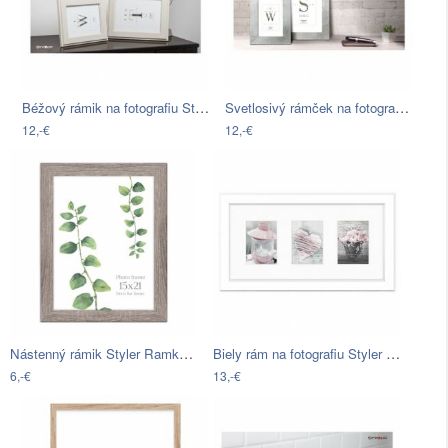
Béžový rámik na fotografiu Styler Malmo…
Svetlosivý rámček na fotografiu Styler…
12,-€
12,-€
Nástenný rámik Styler Ramka Narvik, 15…
Biely rám na fotografiu Styler Malmo,…
6,-€
13,-€