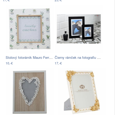
Stolový fotorámik Mauro Ferretti Cactus…
Čierny rámček na fotografiu Styler…
10,-€
17,-€