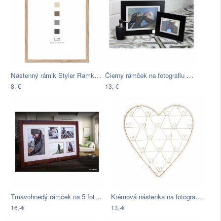
Nástenný rámik Styler Ramka Oslo BD, 21…
Čierny rámček na fotografiu Styler…
8,-€
13,-€
Tmavohnedý rámček na 5 fotografií…
Krémová nástenka na fotografie Sass &…
16,-€
13,-€