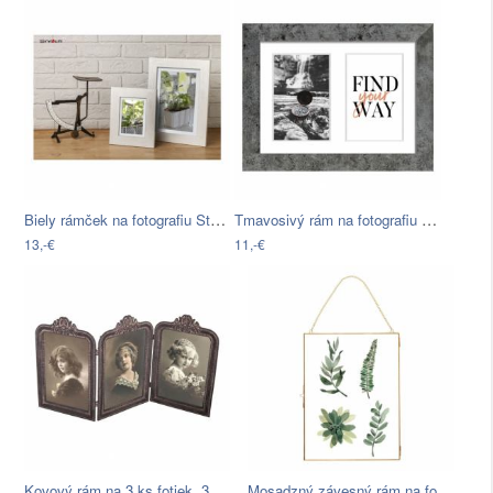
Biely rámček na fotografiu Styler Lahti…
Tmavosivý rám na fotografiu Styler…
13,-€
11,-€
Kovový rám na 3 ks fotiek, 37,5 x 19,5…
Mosadzný závesný rám na fotografie…