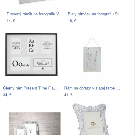
Drevený rámik na fotografiu Versa…
Biely rámček na fotografiu Styler Malmo…
14,-€
16,-€
Čierny rám Present Time Flawless, 20 ×…
Rám na obrazy v zlatej farbe BePureHome…
34,-€
41,-€