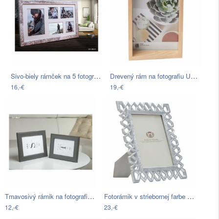
Sivo-biely rámček na 5 fotografií…
Drevený rám na fotografiu Umbra Edge,…
16,-€
19,-€
Tmavosivý rámik na fotografiu Styler…
Fotorámik v striebornej farbe Mauro…
12,-€
23,-€