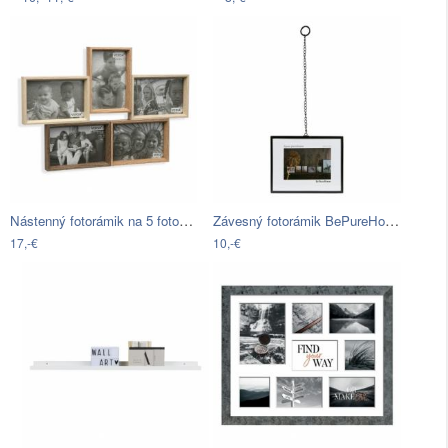
Nástenný fotorámik na 5 fotografií…
Závesný fotorámik BePureHome Xpose, na…
17,-€
10,-€