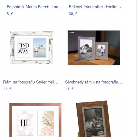
Fotorámik Mauro Ferretti Laugh Love, na…
Béžový fotorámik s detailmi v zlatej…
8,-€
30,-€
Rám na fotografiu Styler Yellowstone,…
Sivohnedý rámik na fotografiu Styler…
11,-€
11,-€