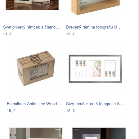
Svetlohnedý rámček s čiernou paspartou…
Drevený rám na fotografiu Umbra Edge,…
11,-€
16,-€
Fotoalbum Antic Line Wood Photos
Sivý rámček na 3 fotografie Styler…
19,-€
15,-€