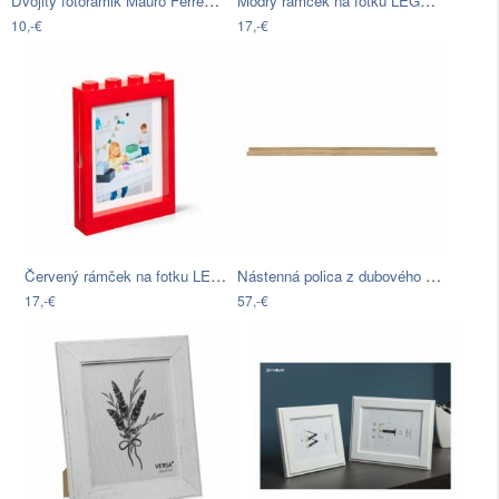
Dvojitý fotorámik Mauro Ferretti Cancun…
Modrý rámček na fotku LEGO®, 19,3 x 4,7…
10,-€
17,-€
Červený rámček na fotku LEGO®, 19,3 x 4…
Nástenná polica z dubového dreva na…
17,-€
57,-€