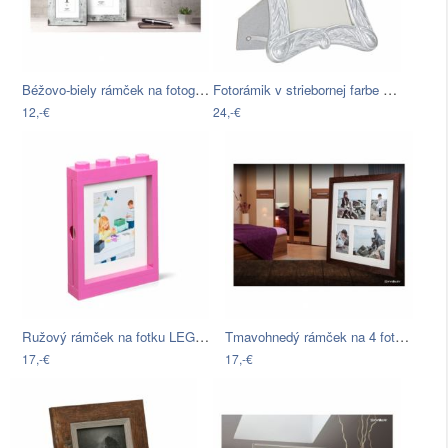
Béžovo-biely rámček na fotografiu…
Fotorámik v striebornej farbe Mauro…
12,-€
24,-€
Ružový rámček na fotku LEGO®, 19,3 x 4…
Tmavohnedý rámček na 4 fotografie…
17,-€
17,-€