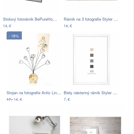
Stolový fotorámik BePureHome Gallery,…
Rámik na 3 fotografie Styler Galeria…
14,-€
14,-€
- 18%
Stojan na fotografie Antic Line Decor
Biely nástenný rámik Styler Ramka Japan…
17,-
14,-€
7,-€