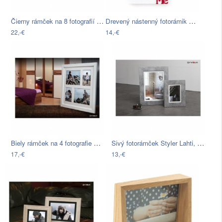
Čierny rámček na 8 fotografií Styler…
Drevený nástenný fotorámik Tomasucci…
22,-€
14,-€
Biely rámček na 4 fotografie Styler…
Sivý fotorámček Styler Lahti, 38 x 48 cm
17,-€
13,-€