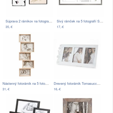
Súprava 2 rámikov na fotografie Hübsch…
Sivý rámček na 5 fotografií Styler…
35,-€
17,-€
Nástenný fotorámik na 5 fotografií…
Drevený fotorámik Tomasucci Eden White,…
31,-€
16,-€