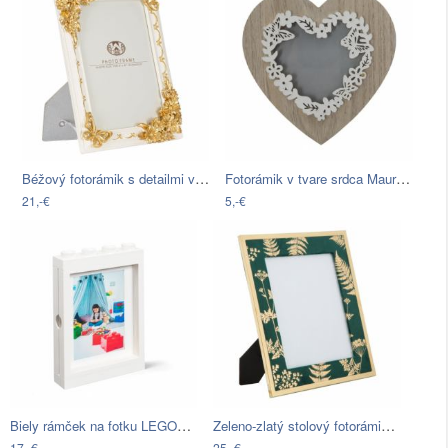
Béžový fotorámik s detailmi v zlatej…
Fotorámik v tvare srdca Mauro Ferretti…
21,-€
5,-€
Biely rámček na fotku LEGO®, 19,3 x 4,7…
Zeleno-zlatý stolový fotorámik Mauro…
17,-€
25,-€