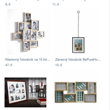
8,-€
11,-€
Nástenný fotorámik na 10 fotografií…
Závesný fotorámik BePureHome Xpose, na…
47,-€
10,-€