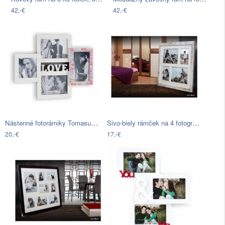
42,-€
42,-€
Nástenné fotorámiky Tomasucci Memories
Sivo-biely rámček na 4 fotografie…
20,-€
17,-€