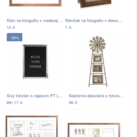
Rám na fotografiu v medenej farbe…
Rámček na fotografiu v drevenom dekore…
10,-€
7,-€
- 26%
Sivý fotorám s nápisom PT LIVING Quote,…
Nástenná dekorácia s fotorámikmi Mauro…
23,-
17,-€
98,-€