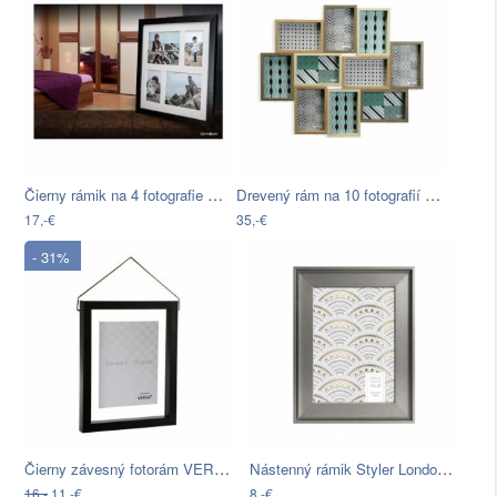
Čierny rámik na 4 fotografie Styler…
Drevený rám na 10 fotografií Versa…
17,-€
35,-€
- 31%
Čierny závesný fotorám VERSA, na…
Nástenný rámik Styler London, 15 × 21 cm
16,-
11,-€
8,-€