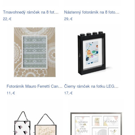
Tmavohnedý rámček na 8 fotografií…
Nástenný fotorámik na 8 fotografií…
22,-€
29,-€
Fotorámik Mauro Ferretti Cancun Interna…
Čierny rámček na fotku LEGO®, 19,3 x 4…
11,-€
17,-€