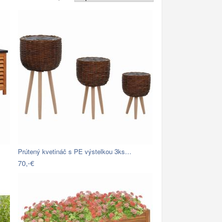
Prútený kvetináč s PE výstelkou 3ks…
70,-€