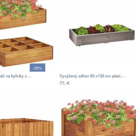
- 25%
náč na bylinky z…
Vyvýšený záhon 60 x130 cm plast…
77,-€