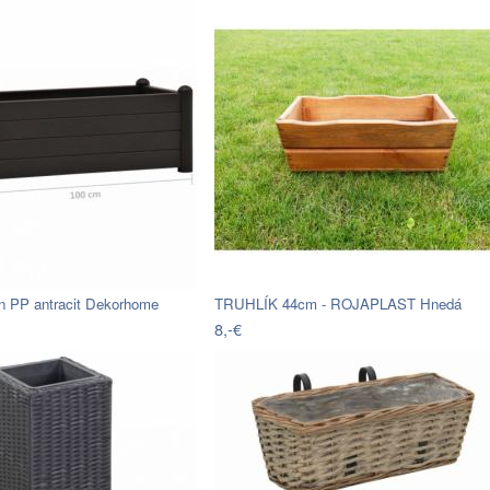
n PP antracit Dekorhome
TRUHLÍK 44cm - ROJAPLAST Hnedá
8,-€