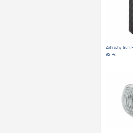
Záhradný truhl
92,-€