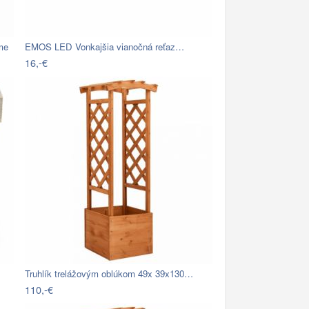
me
EMOS LED Vonkajšia vianočná reťaz…
16,-€
Truhlík trelážovým oblúkom 49x 39x130…
110,-€