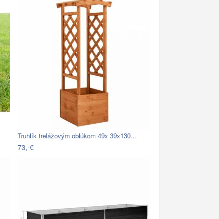
Truhlík trelážovým oblúkom 49x 39x130…
73,-€