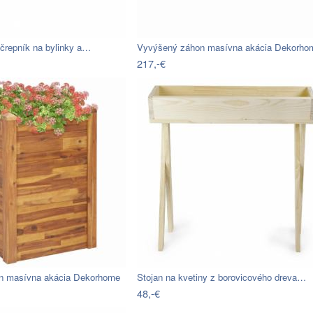
 črepník na bylinky a…
Vyvýšený záhon masívna akácia Dekorho
217,-€
n masívna akácia Dekorhome
Stojan na kvetiny z borovicového dreva…
48,-€