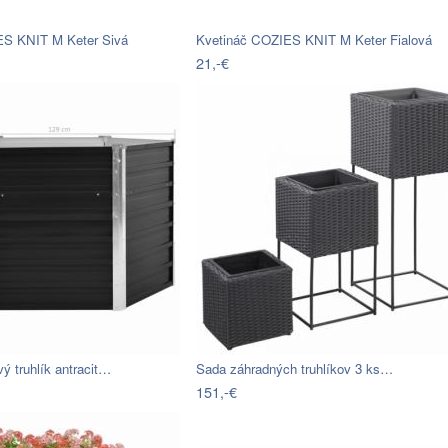
ES KNIT M Keter Sivá
Kvetináč COZIES KNIT M Keter Fialová
21,-€
ý truhlík antracit…
Sada záhradných truhlíkov 3 ks…
151,-€