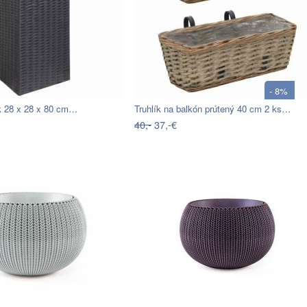
- 8%
ík 28 x 28 x 80 cm…
Truhlík na balkón prútený 40 cm 2 ks…
40,-
37,-€