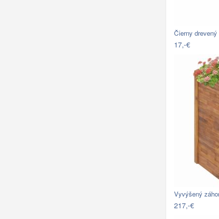
Čierny drevený
17,-€
Vyvýšený záho
217,-€