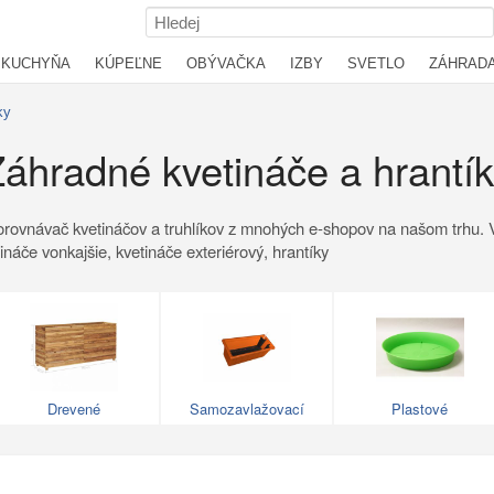
KUCHYŇA
KÚPEĽNE
OBÝVAČKA
IZBY
SVETLO
ZÁHRAD
ky
áhradné kvetináče a hrantí
orovnávač kvetináčov a truhlíkov z mnohých e-shopov na našom trhu. Vyb
náče vonkajšie, kvetináče exteriérový, hrantíky
Drevené
Samozavlažovací
Plastové