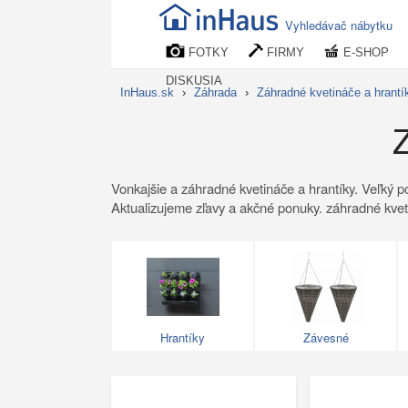
Vyhledávač nábytku
FOTKY
FIRMY
E-SHOP
DISKUSIA
InHaus.sk
›
Záhrada
›
Záhradné kvetináče a hrantí
Z
Vonkajšie a záhradné kvetináče a hrantíky. Veľký p
Aktualizujeme zľavy a akčné ponuky. záhradné kveti
Hrantíky
Závesné