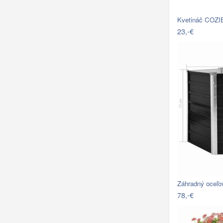
Kvetináč COZI
23,-€
Záhradný oceľov
78,-€