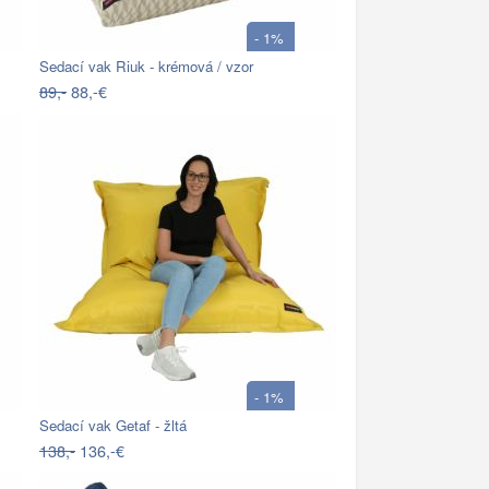
- 1%
Sedací vak Riuk - krémová / vzor
89,-
88,-€
- 1%
Sedací vak Getaf - žltá
138,-
136,-€