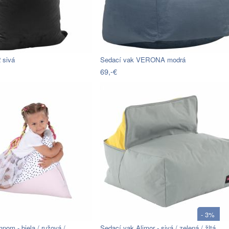
 sivá
Sedací vak VERONA modrá
69,-€
- 3%
pom - biela / ružová /…
Sedací vak Alimor - sivá / zelená / žltá