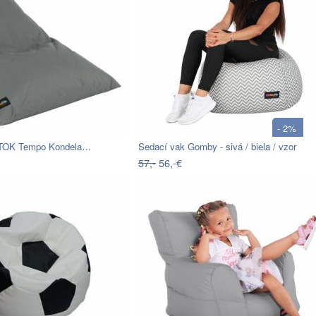
- 2%
ETOK Tempo Kondela…
Sedací vak Gomby - sivá / biela / vzor
57,-
56,-€