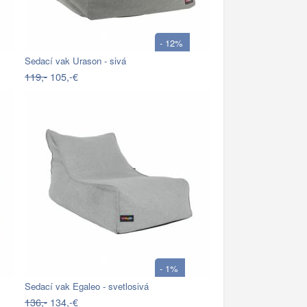
- 12%
Sedací vak Urason - sivá
119,-
105,-€
- 1%
Sedací vak Egaleo - svetlosivá
136,-
134,-€