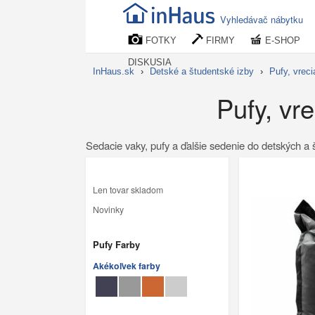
Vyhledávač nábytku
FOTKY
FIRMY
E-SHOP
DISKUSIA
InHaus.sk
›
Detské a študentské izby
›
Pufy, vreci
Pufy, vr
Sedacie vaky, pufy a ďalšie sedenie do detských a š
Len tovar skladom
Novinky
Pufy Farby
Akékoľvek farby