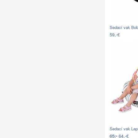
Sedací vak Bobe
59,-€
Sedací vak Lapin
65,-
64,-€