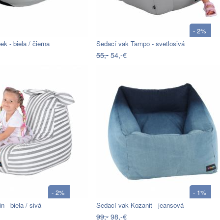
- 2%
k - biela / čierna
Sedací vak Tampo - svetlosivá
55,-
54,-€
- 2%
- 1%
 - biela / sivá
Sedací vak Kozanit - jeansová
99,-
98,-€