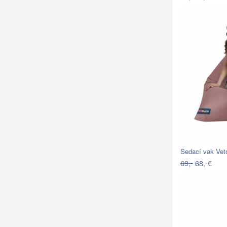
Sedací vak Veto
69,-
68,-€