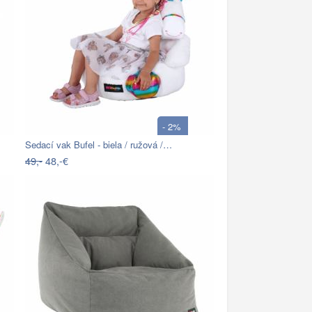
- 2%
Sedací vak Bufel - biela / ružová /…
49,-
48,-€