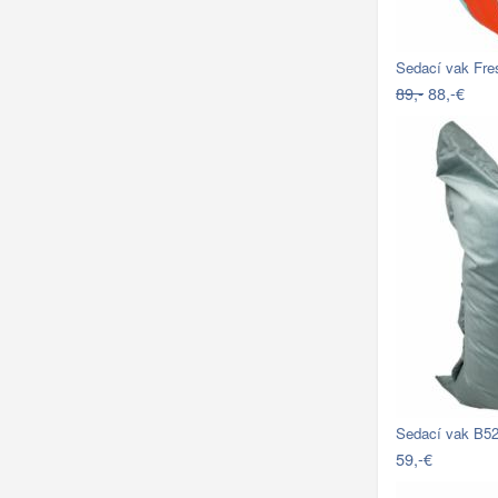
Sedací vak Fres
89,-
88,-€
Sedací vak B52
59,-€