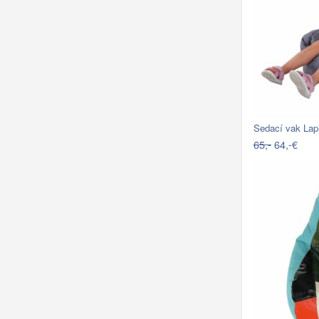
Sedací vak Lapi
65,-
64,-€