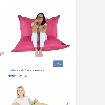
- 2%
Sedací vak Getaf - ružová
126,-
124,-€