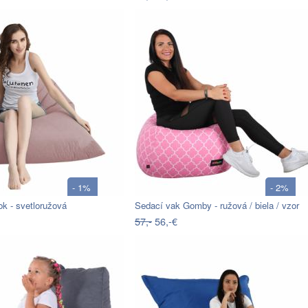
- 1%
- 2%
k - svetloružová
Sedací vak Gomby - ružová / biela / vzor
57,-
56,-€