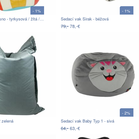
- 1%
- 1%
no - tyrkysová / žltá /…
Sedací vak Sirak - béžová
79,-
78,-€
- 2%
 zelená
Sedací vak Baby Typ 1 - sivá
64,-
63,-€