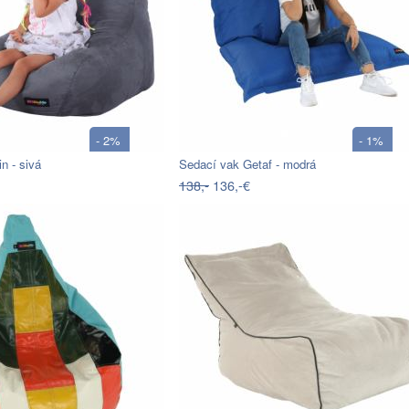
- 2%
- 1%
n - sivá
Sedací vak Getaf - modrá
138,-
136,-€