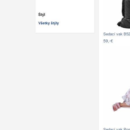
Štýl
Všetky štýly
Sedací vak B52
59,-€
Sedací vak Pom