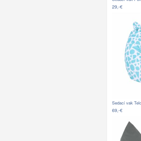
29,-€
Sedací vak Teld
69,-€