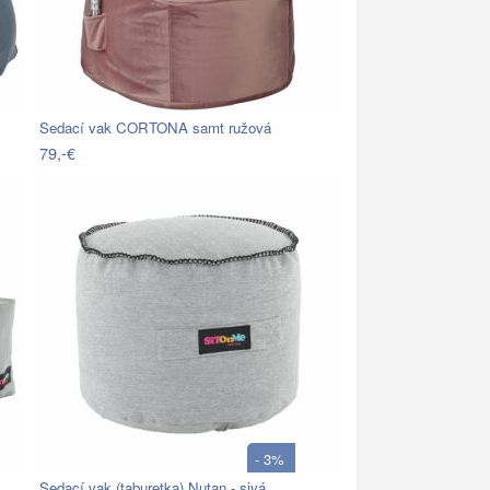
Sedací vak CORTONA samt ružová
79,-€
- 3%
Sedací vak (taburetka) Nutan - sivá