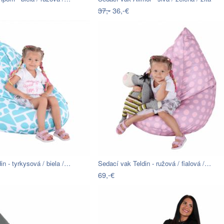
37,-
36,-€
in - tyrkysová / biela /…
Sedací vak Teldin - ružová / fialová /…
69,-€