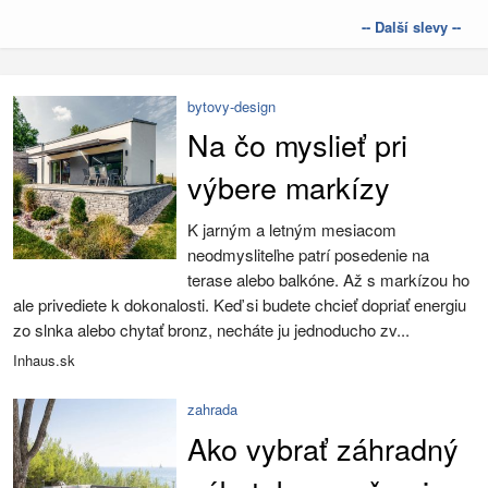
-- Další slevy --
bytovy-design
Na čo myslieť pri
výbere markízy
K jarným a letným mesiacom
neodmysliteľne patrí posedenie na
terase alebo balkóne. Až s markízou ho
ale privediete k dokonalosti. Keď si budete chcieť dopriať energiu
zo slnka alebo chytať bronz, necháte ju jednoducho zv...
Inhaus.sk
zahrada
Ako vybrať záhradný