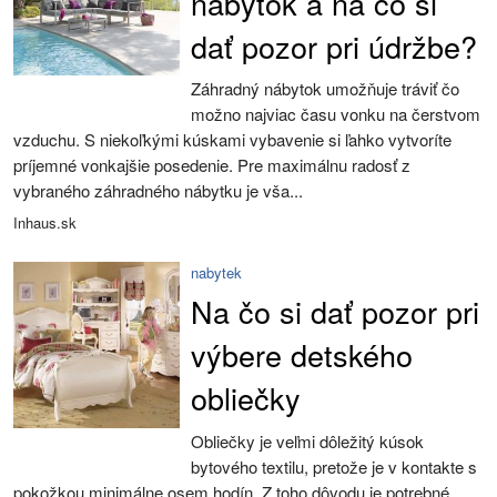
nábytok a na čo si
dať pozor pri údržbe?
Záhradný nábytok umožňuje tráviť čo
možno najviac času vonku na čerstvom
vzduchu. S niekoľkými kúskami vybavenie si ľahko vytvoríte
príjemné vonkajšie posedenie. Pre maximálnu radosť z
vybraného záhradného nábytku je vša...
Inhaus.sk
nabytek
Na čo si dať pozor pri
výbere detského
obliečky
Obliečky je veľmi dôležitý kúsok
bytového textilu, pretože je v kontakte s
pokožkou minimálne osem hodín. Z toho dôvodu je potrebné