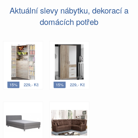
Aktuální slevy nábytku, dekorací a
domácích potřeb
15%
229,- Kč
15%
229,- Kč