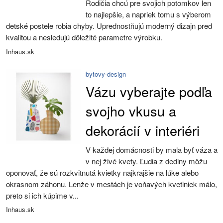
Rodičia chcú pre svojich potomkov len
to najlepšie, a napriek tomu s výberom
detské postele robia chyby. Uprednostňujú moderný dizajn pred
kvalitou a nesledujú dôležité parametre výrobku.
Inhaus.sk
bytovy-design
Vázu vyberajte podľa
svojho vkusu a
dekorácií v interiéri
V každej domácnosti by mala byť váza a
v nej živé kvety. Ľudia z dediny môžu
oponovať, že sú rozkvitnutá kvietky najkrajšie na lúke alebo
okrasnom záhonu. Lenže v mestách je voňavých kvetiniek málo,
preto si ich kúpime v...
Inhaus.sk