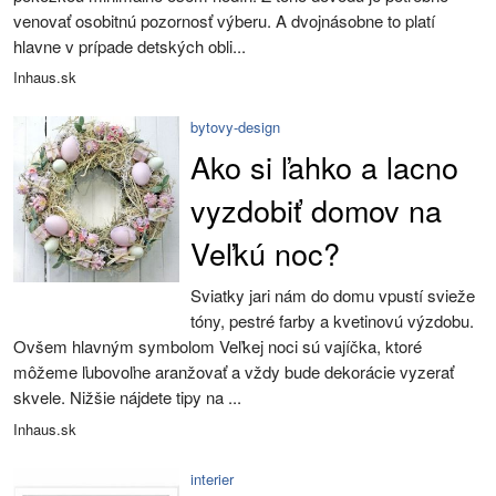
venovať osobitnú pozornosť výberu. A dvojnásobne to platí
hlavne v prípade detských obli...
Inhaus.sk
bytovy-design
Ako si ľahko a lacno
vyzdobiť domov na
Veľkú noc?
Sviatky jari nám do domu vpustí svieže
tóny, pestré farby a kvetinovú výzdobu.
Ovšem hlavným symbolom Veľkej noci sú vajíčka, ktoré
môžeme ľubovoľne aranžovať a vždy bude dekorácie vyzerať
skvele. Nižšie nájdete tipy na ...
Inhaus.sk
interier