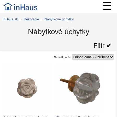
☰
InHaus.sk
›
Dekorácie
›
Nábytkové úchytky
Nábytkové úchytky
Filtr ✔︎
Seřadit podle: