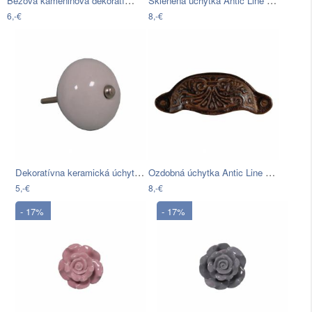
Béžová kameninová dekoratívna úchytka…
Sklenená úchytka Antic Line Knob
6,-€
8,-€
Dekoratívna keramická úchytka Antic…
Ozdobná úchytka Antic Line Chest
5,-€
8,-€
- 17%
- 17%