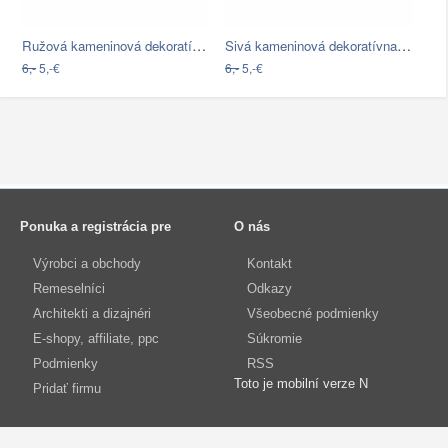
Ružová kameninová dekoratívna úchytka…
Sivá kameninová dekoratívna úchytka…
6,-
5,-€
6,-
5,-€
Ponuka a registrácia pre
O nás
Výrobci a obchody
Kontakt
Remeselníci
Odkazy
Architekti a dizajnéri
Všeobecné podmienky
E-shopy, affiliate, ppc
Súkromie
Podmienky
RSS
Toto je mobilní verze N
Pridať firmu