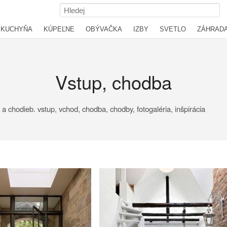
KUCHYŇA
KÚPEĽNE
OBÝVAČKA
IZBY
SVETLO
ZÁHRAD
Vstup, chodba
a chodieb. vstup, vchod, chodba, chodby, fotogaléria, inšpirácia