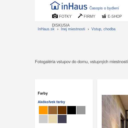
Časopis o bydlení
FOTKY
FIRMY
E-SHOP
DISKUSIA
InHaus.sk
›
Inej miestnosti
›
Vstup, chodba
Fotogaléria vstupov do domu, vstupných miestností 
Farby
Akékoľvek farby