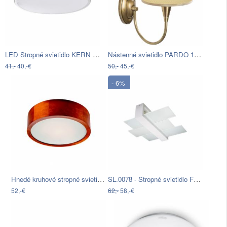
LED Stropné svietidlo KERN LED/24W…
Nástenné svietidlo PARDO 1xE27/40W…
41,-
40,-€
50,-
45,-€
- 6%
Hnedé kruhové stropné svietidlo Lamkur…
SL.0078 - Stropné svietidlo FENIKS 2…
52,-€
62,-
58,-€