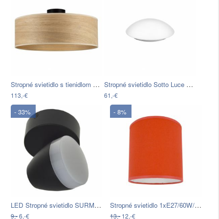
Stropné svietidlo s tienidlom z…
Stropné svietidlo Sotto Luce MATO, Ø 30…
113,-€
61,-€
- 33%
- 8%
LED Stropné svietidlo SURMUR LED/6W…
Stropné svietidlo 1xE27/60W/230V…
9,-
6,-€
13,-
12,-€