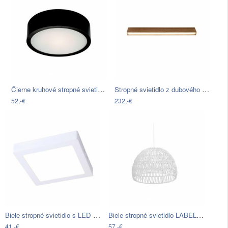
Čierne kruhové stropné svietidlo Lamkur…
Stropné svietidlo z dubového dreva…
52,-€
232,-€
Biele stropné svietidlo s LED svetlom…
Biele stropné svietidlo LABEL51 Rope, ⌀…
41,-€
57,-€