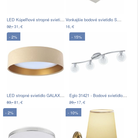
LED Kúpeľňové stropné svietidlo BRAVO…
Vonkajšie bodové svietidlo SARA 1xGU10…
32,-
31,-€
16,-€
- 2%
- 15%
LED stropné svietidlo GALAXY LED/24W…
Eglo 31421 - Bodové svietidlo ROSARNO…
83,-
81,-€
20,-
17,-€
- 2%
- 10%