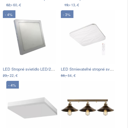
62,-
60,-€
19,-
13,-€
- 4%
- 3%
LED Stropné svietidlo LED/24W/230V…
LED Stmievateľné stropné svietidlo…
23,-
22,-€
66,-
64,-€
- 4%