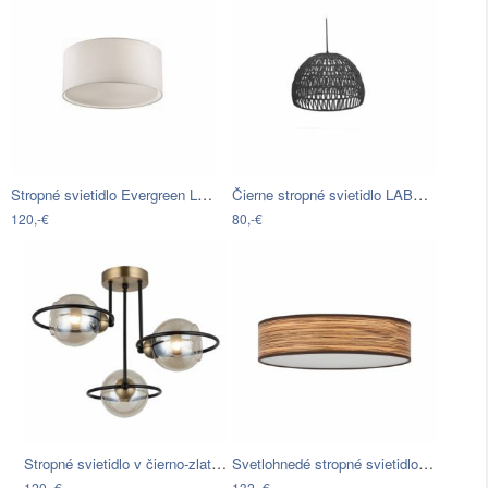
Stropné svietidlo Evergreen Lights…
Čierne stropné svietidlo LABEL51 Rope,…
120,-€
80,-€
Stropné svietidlo v čierno-zlatej farbe…
Svetlohnedé stropné svietidlo s…
120,-€
132,-€