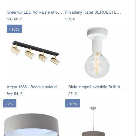
Greenlux LED Vonkajšie stropné…
Prisadený luster BERCESTE 3xE27/40W…
69,-
66,-€
112,-€
- 16%
Argon 1688 - Bodové svietidlo LAGOS…
Biele stropné svietidlo Bulb Attack Cero
64,-
54,-€
27,-€
- 2%
- 13%