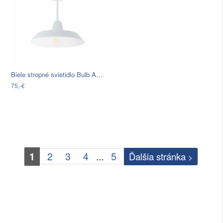
Biele stropné svietidlo Bulb Attack…
75,-€
1
2
3
4
...
5
Ďalšia stránka
>