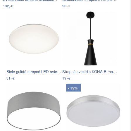
132,-€
90,-€
Biele guľaté stropné LED svietidlo Trio…
Stropné svietidlo KONA B matne čierne
31,-€
19,-€
- 19%