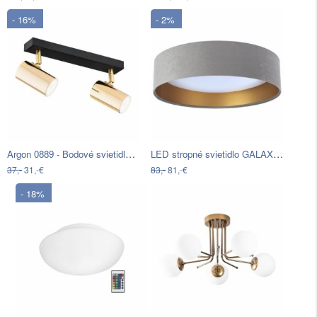
- 16%
- 2%
Argon 0889 - Bodové svietidlo LAGOS…
LED stropné svietidlo GALAXY LED/24W…
37,-
31,-€
83,-
81,-€
- 18%