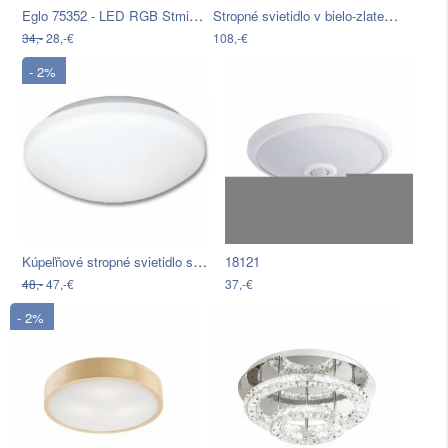
Eglo 75352 - LED RGB Stmievateľné…
Stropné svietidlo v bielo-zlatej farbe…
34,-
28,-€
108,-€
- 2%
Kúpeľňové stropné svietidlo so…
18121
48,-
47,-€
37,-€
- 2%