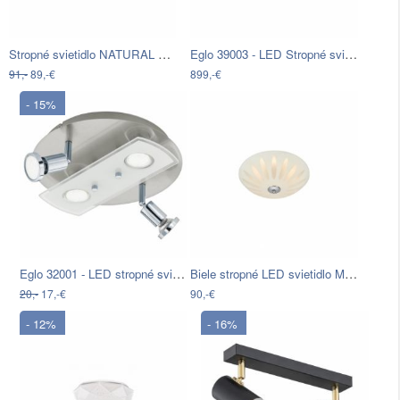
Stropné svietidlo NATURAL 3xE27/60W…
Eglo 39003 - LED Stropné svietidlo…
91,-
89,-€
899,-€
- 15%
Eglo 32001 - LED stropné svietidlo…
Biele stropné LED svietidlo Markslöjd…
20,-
17,-€
90,-€
- 12%
- 16%