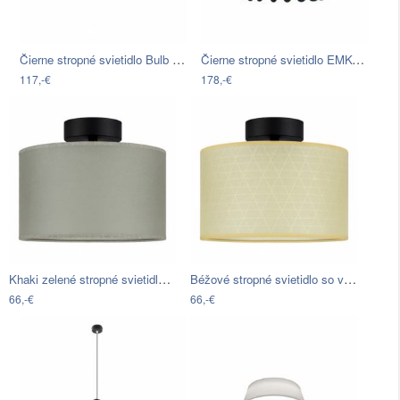
Čierne stropné svietidlo Bulb Attack…
Čierne stropné svietidlo EMKO Macaron,…
117,-€
178,-€
Khaki zelené stropné svietidlo Sotto…
Béžové stropné svietidlo so vzorom…
66,-€
66,-€