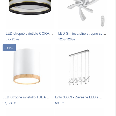
LED stropné svietidlo CORAL GOLD LED…
LED Stmievateľné stropné svietidlo…
37,-
26,-€
125,-
120,-€
- 11%
LED Stropné svietidlo TUBA LED/5W/230V…
Eglo 93663 - Závesné LED svietidlo na…
27,-
24,-€
599,-€