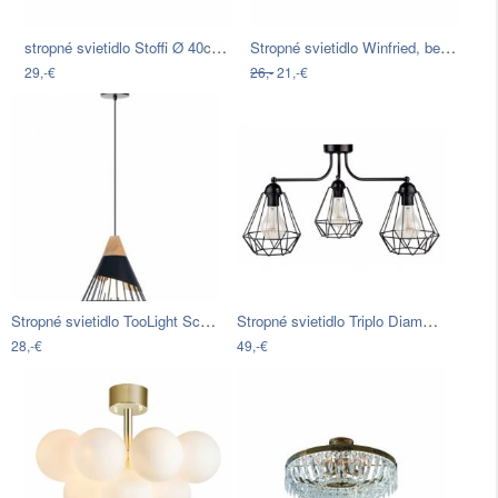
stropné svietidlo Stoffi Ø 40cm, 25 Watt
Stropné svietidlo Winfried, bez 2x E27…
29,-€
26,-
21,-€
Stropné svietidlo TooLight Scandinavia…
Stropné svietidlo Triplo Diamante Tre…
28,-€
49,-€