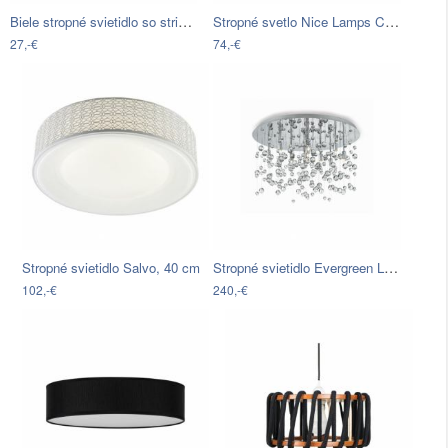
Biele stropné svietidlo so striebornou…
Stropné svetlo Nice Lamps Calisto, ⌀ 30…
27,-€
74,-€
Stropné svietidlo Evergreen Lights…
Stropné svietidlo Salvo, 40 cm
102,-€
240,-€