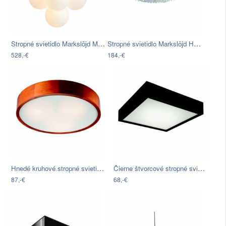
Stropné svietidlo Markslöjd Merlot…
Stropné svietidlo Markslöjd Hovdala
528,-€
184,-€
Hnedé kruhové stropné svietidlo Lamkur…
Čierne štvorcové stropné svietidlo…
87,-€
68,-€