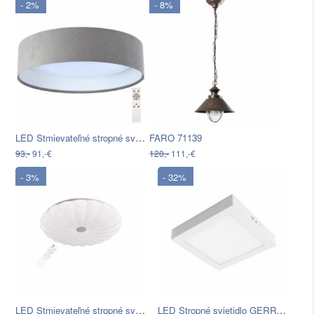
- 2%
- 8%
LED Stmievateľné stropné svietidlo…
FARO 71139
93,-
91,-€
120,-
111,-€
- 3%
- 32%
LED Stmievateľné stropné svietidlo…
LED Stropné svietidlo GERRY LED/24W…