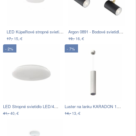
LED Kúpeľňové stropné svietidlo GALAXY…
Argon 0891 - Bodové svietidlo LAGOS…
17,-
15,-€
19,-
16,-€
- 2%
- 7%
LED Stropné svietidlo LED/45W/230V…
Luster na lanku KARADON 1xGU10/30W…
41,-
40,-€
14,-
13,-€