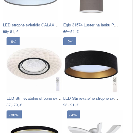
LED stropné svietidlo GALAXY LED/24W…
Eglo 31574 Luster na lanku PASTERI E27…
83,-
81,-€
62,-
54,-€
- 9%
- 2%
LED Stmievateľné stropné svietidlo…
LED Stmievateľné stropné svietidlo…
87,-
79,-€
93,-
91,-€
- 30%
- 4%