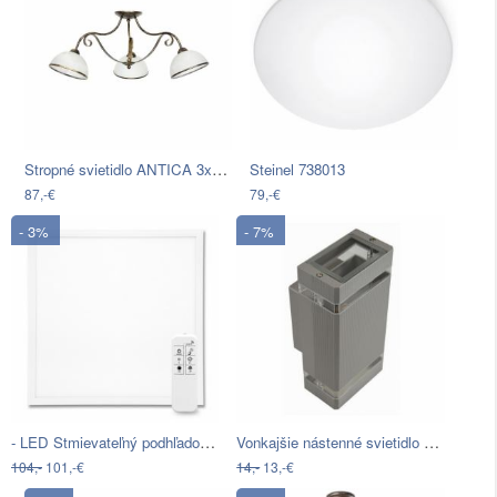
Stropné svietidlo ANTICA 3xE27/60W…
Steinel 738013
87,-€
79,-€
- 3%
- 7%
- LED Stmievateľný podhľadový panel…
Vonkajšie nástenné svietidlo LITEK…
104,-
101,-€
14,-
13,-€