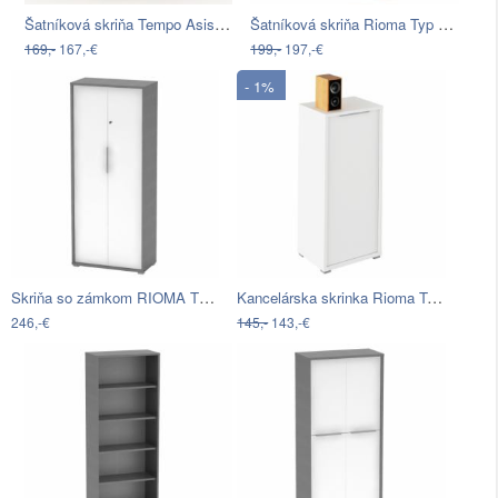
Šatníková skriňa Tempo Asistent New 5…
Šatníková skriňa Rioma Typ 20 - san…
169,-
167,-€
199,-
197,-€
- 1%
Skriňa so zámkom RIOMA TYP 31 Tempo…
Kancelárska skrinka Rioma Typ 10 - biela
246,-€
145,-
143,-€