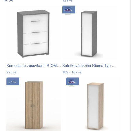
- 1%
Komoda so zásuvkami RIOMA TYP 22 Tempo…
Šatníková skriňa Rioma Typ 20 - grafit …
275,-€
189,-
187,-€
- 1%
- 1%