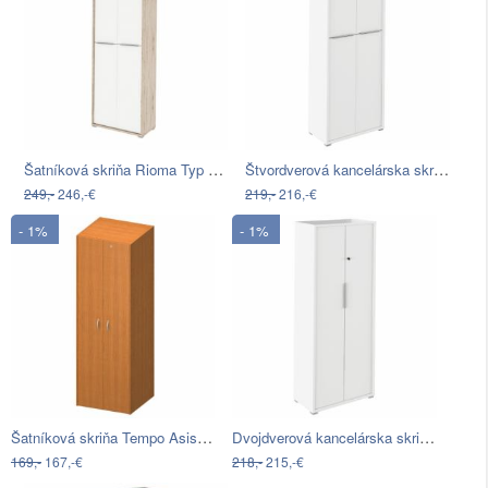
Šatníková skriňa Rioma Typ 5 2D - san…
Štvordverová kancelárska skriňa Rioma…
249,-
246,-€
219,-
216,-€
- 1%
- 1%
Šatníková skriňa Tempo Asistent New 5…
Dvojdverová kancelárska skrinka so…
169,-
167,-€
218,-
215,-€