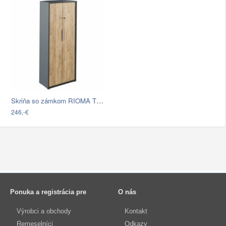
Skriňa so zámkom RIOMA TYP 31 Tempo…
246,-€
Ponuka a registrácia pre
O nás
Výrobci a obchody
Kontakt
Remeselníci
Odkazy