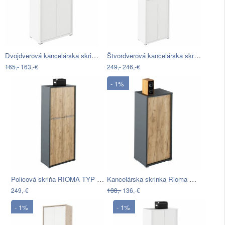
Dvojdverová kancelárska skrinka so…
Štvordverová kancelárska skriňa Rioma…
165,-
163,-€
249,-
246,-€
- 1%
Policová skriňa RIOMA TYP 07 Tempo…
Kancelárska skrinka Rioma New Typ 10 -…
249,-€
138,-
136,-€
- 1%
- 1%