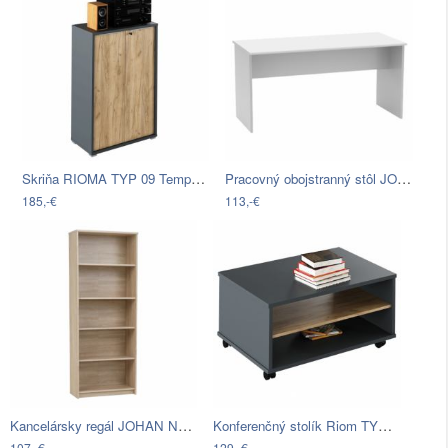
Skriňa RIOMA TYP 09 Tempo Kondela…
Pracovný obojstranný stôl JOHAN NEW 08…
185,-€
113,-€
Kancelársky regál JOHAN NEW 04 Tempo…
Konferenčný stolík Riom TYP 32 Tempo…
107,-€
129,-€