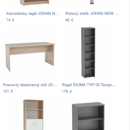
Kancelársky regál JOHAN NEW 03 Tempo…
Rohový stolík JOHAN NEW 06 Tempo…
74,-€
48,-€
Pracovný obojstranný stôl JOHAN NEW 08…
Regál RIOMA TYP 02 Tempo Kondela Grafit
107,-€
176,-€