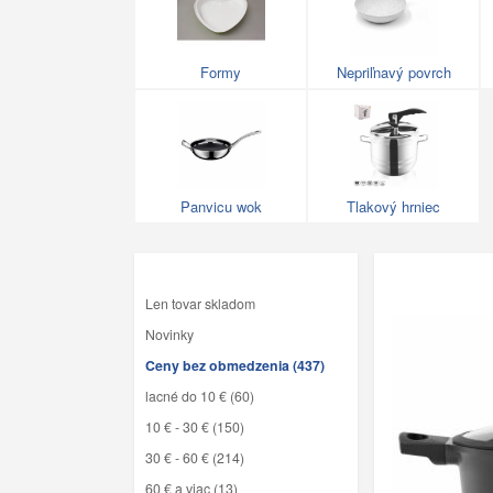
Formy
Nepriľnavý povrch
Panvicu wok
Tlakový hrniec
Len tovar skladom
Novinky
Ceny bez obmedzenia (437)
lacné do 10 € (60)
10 € - 30 € (150)
30 € - 60 € (214)
60 € a viac (13)