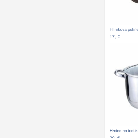
Hliníková pokri
17,-€
Hrniec na indu
30,-€