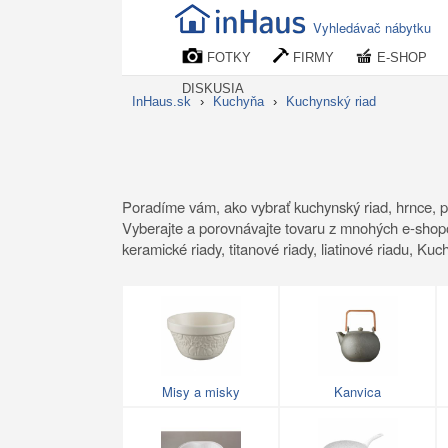
Vyhledávač nábytku
FOTKY
FIRMY
E-SHOP
DISKUSIA
InHaus.sk
›
Kuchyňa
›
Kuchynský riad
Poradíme vám, ako vybrať kuchynský riad, hrnce, pa
Vyberajte a porovnávajte tovaru z mnohých e-shopo
keramické riady, titanové riady, liatinové riadu, Ku
Misy a misky
Kanvica