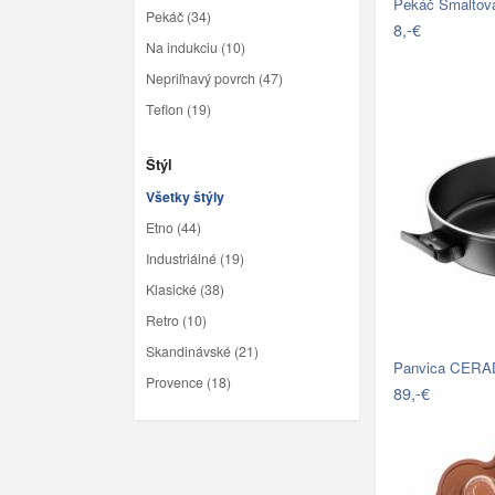
Pekáč Smaltova
Pekáč (34)
8,-€
Na indukciu (10)
Nepriľnavý povrch (47)
Teflon (19)
Štýl
Všetky štýly
Etno (44)
Industriálné (19)
Klasické (38)
Retro (10)
Skandinávské (21)
Panvica CERA
Provence (18)
89,-€