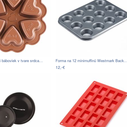
i báboviek v tvare srdca…
Forma na 12 minimuffinů Westmark Back
12,-€