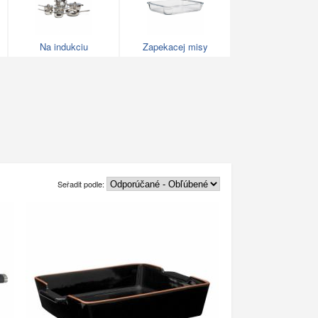
Na indukciu
Zapekacej misy
Seřadit podle: