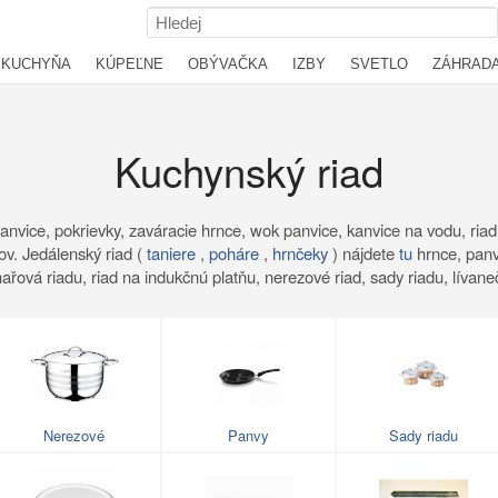
KUCHYŇA
KÚPEĽNE
OBÝVAČKA
IZBY
SVETLO
ZÁHRAD
Kuchynský riad
nvice, pokrievky, zaváracie hrnce, wok panvice, kanvice na vodu, riad
v. Jedálenský riad (
taniere
,
poháre
,
hrnčeky
) nájdete
tu
hrnce, panv
chařová riadu, riad na indukčnú platňu, nerezové riad, sady riadu, lívane
Nerezové
Panvy
Sady riadu