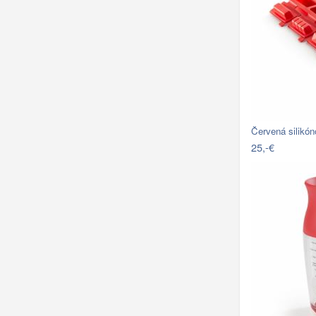
Červená silikó
25,-€