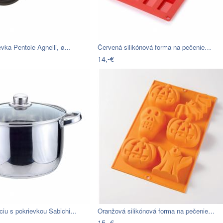
evka Pentole Agnelli, ø…
Červená silikónová forma na pečenie…
14,-€
kciu s pokrievkou Sabichi…
Oranžová silikónová forma na pečenie…
15,-€