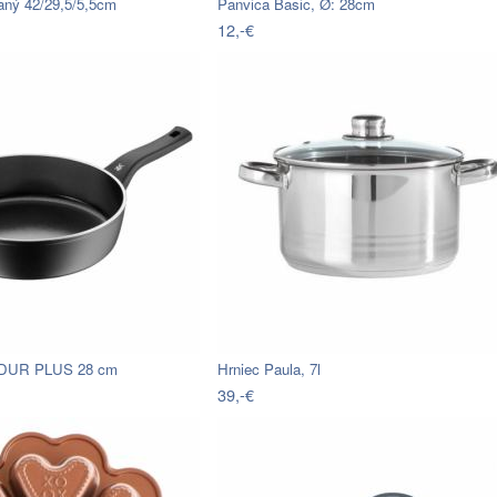
ný 42/29,5/5,5cm
Panvica Basic, Ø: 28cm
12,-€
DUR PLUS 28 cm
Hrniec Paula, 7l
39,-€