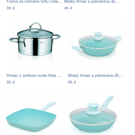
Forma na vrstvenú tortu Celebration, 2…
Modrý hrniec s pokrievkou Bisetti Miss…
39,-€
46,-€
Hrniec z antikoro ocele Kela Cailin, ø…
Modrý hrniec s pokrievkou Bisetti Miss…
35,-€
39,-€