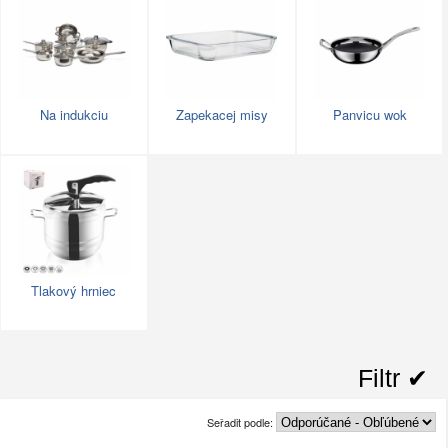
Na indukciu
Zapekacej misy
Panvicu wok
Tlakový hrniec
Filtr ✔︎
Seřadit podle: