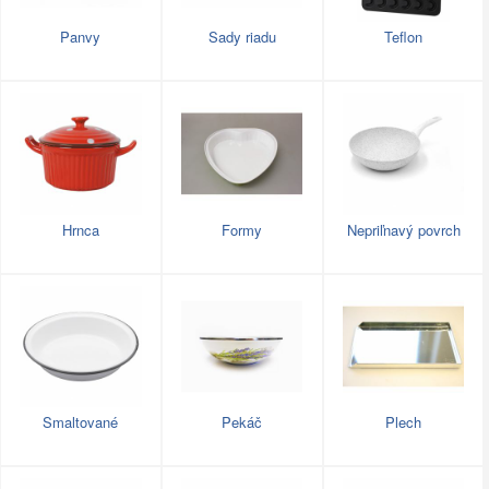
Panvy
Sady riadu
Teflon
Hrnca
Formy
Nepriľnavý povrch
Smaltované
Pekáč
Plech