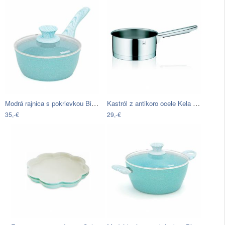
Modrá rajnica s pokrievkou Bisetti Miss…
Kastról z antikoro ocele Kela Cailin, ø…
35,-€
29,-€