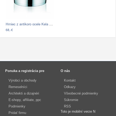
Hrniec z antikoro ocele Kela Cailin, ø…
68,-€
Ponuka a registrácia pre
O nás
Výrobci a obchody
Kontakt
Remeselníci
Odkazy
Architekti a dizajnéri
Všeobecné podmienky
E-shopy, affiliate, ppc
Súkromie
Podmienky
RSS
Toto je mobilní verze N
Pridať firmu