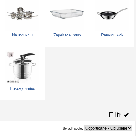
Na indukciu
Zapekacej misy
Panvicu wok
Tlakový hrniec
Filtr ✔︎
Seřadit podle: