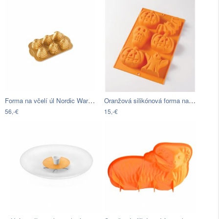
Forma na včelí úl Nordic Ware Bees
Oranžová silikónová forma na pečenie…
56,-€
15,-€