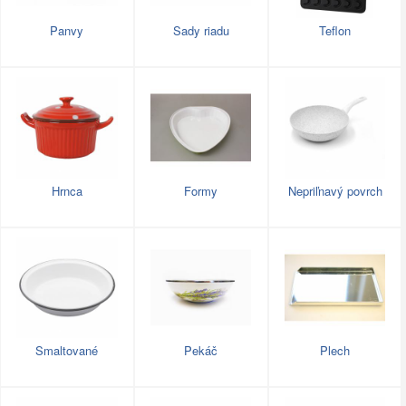
Panvy
Sady riadu
Teflon
Hrnca
Formy
Nepriľnavý povrch
Smaltované
Pekáč
Plech