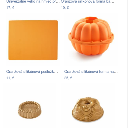
Univerzálne veko na hrniec proti…
Oranžová silikónová forma baranček…
17,-€
10,-€
Oranžová silikónová podložka Orion, 60…
Oranžová silikónová forma na pečenie…
11,-€
25,-€