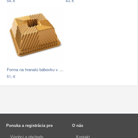
54,-€
43,-€
Forma na hranatú bábovku v zlatej farbe…
51,-€
Ponuka a registrácia pre
O nás
Výrobci a obchody
Kontakt