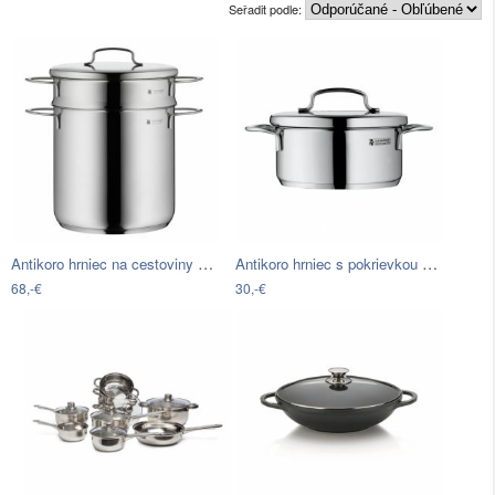
Seřadit podle:
Antikoro hrniec na cestoviny s…
Antikoro hrniec s pokrievkou WMF…
68,-€
30,-€