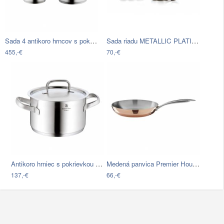
Sada 4 antikoro hrncov s pokrievkami…
Sada riadu METALLIC PLATINUM Barva:…
455,-€
70,-€
Antikoro hrniec s pokrievkou WMF…
Medená panvica Premier Housewares…
137,-€
66,-€