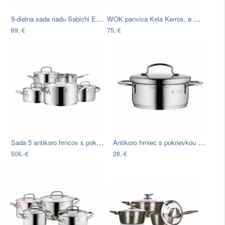
9-dielna sada riadu Sabichi Everyday…
WOK panvica Kela Kerros, ø 32 cm
69,-€
75,-€
Sada 5 antikoro hrncov s pokrievkami…
Antikoro hrniec s pokrievkou WMF…
506,-€
28,-€