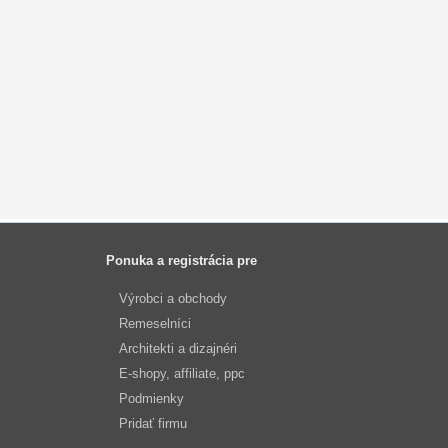
Ponuka a registrácia pre
Výrobci a obchody
Remeselníci
Architekti a dizajnéri
E-shopy, affiliate, ppc
Podmienky
Pridať firmu