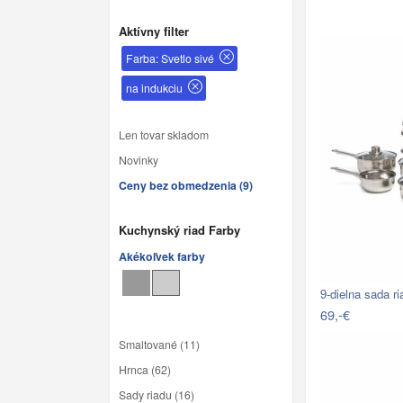
Aktívny filter
Farba: Svetlo sivé
na indukciu
Len tovar skladom
Novinky
Ceny bez obmedzenia (9)
Kuchynský riad Farby
Akékoľvek farby
9-dielna sada 
69,-€
Smaltované (11)
Hrnca (62)
Sady riadu (16)