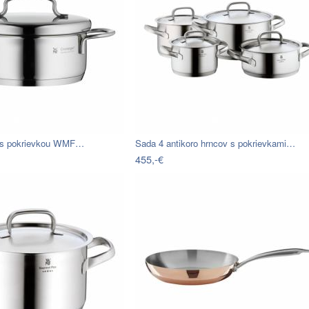
c s pokrievkou WMF…
Sada 4 antikoro hrncov s pokrievkami…
455,-€