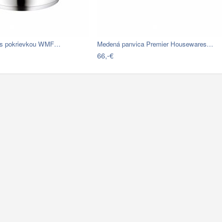
c s pokrievkou WMF…
Medená panvica Premier Housewares…
66,-€