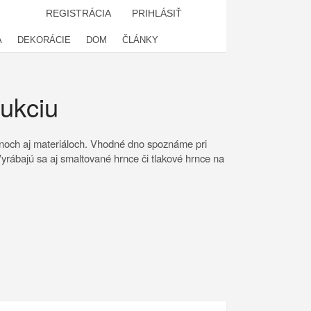
REGISTRÁCIA
PRIHLÁSIŤ
A
DEKORÁCIE
DOM
ČLÁNKY
dukciu
jnoch aj materiáloch. Vhodné dno spoznáme pri
Vyrábajú sa aj smaltované hrnce či tlakové hrnce na