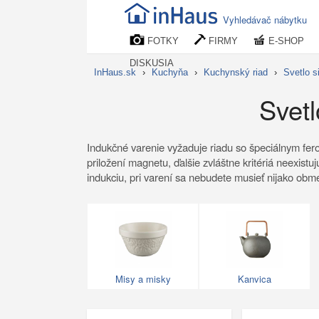
Vyhledávač nábytku
FOTKY
FIRMY
E-SHOP
DISKUSIA
InHaus.sk
›
Kuchyňa
›
Kuchynský riad
›
Svetlo s
Svetl
Indukčné varenie vyžaduje riadu so špeciálnym fe
priložení magnetu, ďalšie zvláštne kritériá neexist
indukciu, pri varení sa nebudete musieť nijako obme
Misy a misky
Kanvica