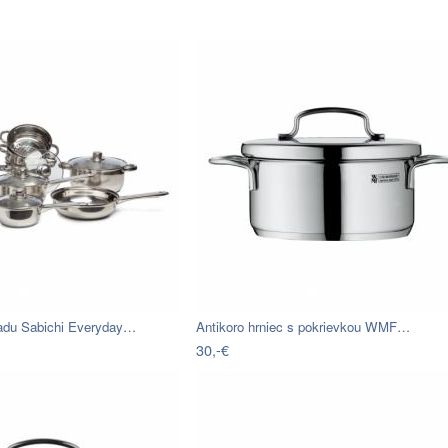
riadu Sabichi Everyday…
Antikoro hrniec s pokrievkou WMF…
30,-€