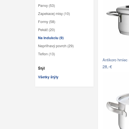
Panvy (53)
Zapekacej misy (10)
Formy (58)
Pekáč (20)
Na indukciu (9)
Nepriľnavý povrch (29)
Teflon (13)
Antikoro hrnie
28,-€
Štýl
Všetky štýly