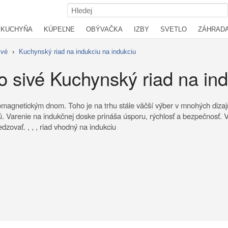
KUCHYŇA
KÚPEĽNE
OBÝVAČKA
IZBY
SVETLO
ZÁHRAD
ivé
›
Kuchynský riad na indukciu na indukciu
o sivé Kuchynský riad na in
romagnetickým dnom. Toho je na trhu stále väčší výber v mnohých diza
ujú. Varenie na indukčnej doske prináša úsporu, rýchlosť a bezpečnosť. 
dzovať. , , , riad vhodný na indukciu