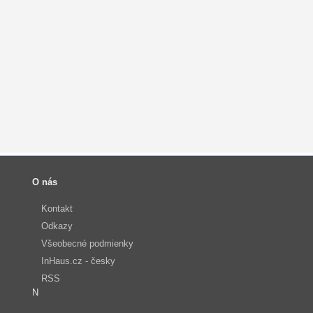
O nás
Kontakt
Odkazy
Všeobecné podmienky
InHaus.cz - česky
RSS
N