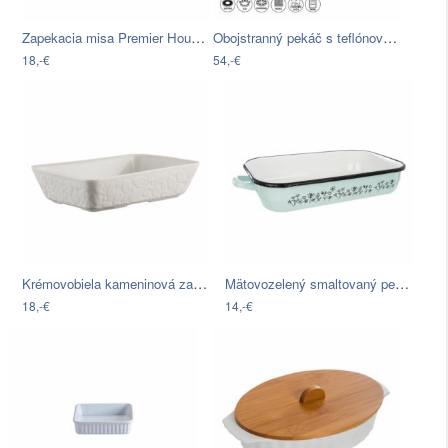
Zapekacia misa Premier Housewares Sweet…
Obojstranný pekáč s teflónovým povrchom…
18,-€
54,-€
Krémovobiela kameninová zapekacia misa…
Mätovozelený smaltovaný pekáč Orion…
18,-€
14,-€