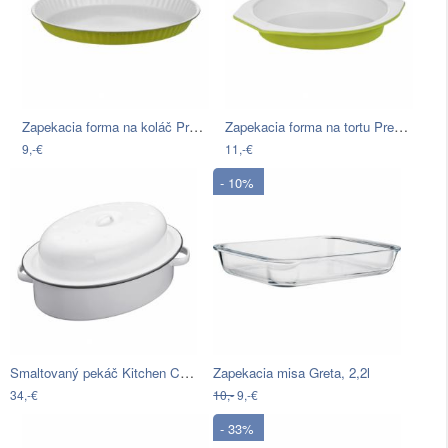
Zapekacia forma na koláč Premier…
Zapekacia forma na tortu Premier…
9,-€
11,-€
- 10%
Smaltovaný pekáč Kitchen Craft Living…
Zapekacia misa Greta, 2,2l
34,-€
10,-
9,-€
- 33%