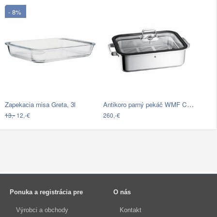
- 8%
Antikoro parný pekáč WMF Cromargan®…
Zapekacia misa Greta, 3l
13,-
12,-€
260,-€
Ponuka a registrácia pre
O nás
Výrobci a obchody
Kontakt