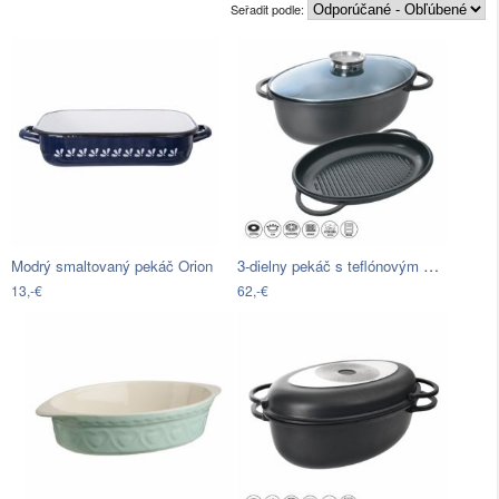
Seřadit podle:
3-dielny pekáč s teflónovým povrchom a…
Modrý smaltovaný pekáč Orion
13,-€
62,-€