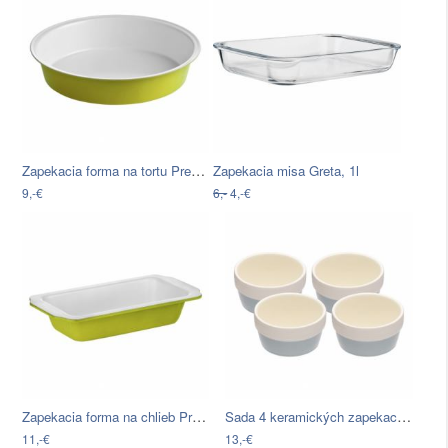
Zapekacia forma na tortu Premier…
Zapekacia misa Greta, 1l
9,-€
6,-
4,-€
Zapekacia forma na chlieb Premier…
Sada 4 keramických zapekacích mištičiek…
11,-€
13,-€