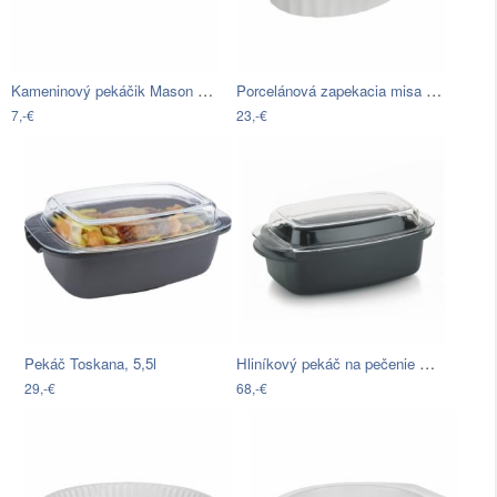
Kameninový pekáčik Mason Cash Classic…
Porcelánová zapekacia misa s vekom z…
7,-€
23,-€
Hliníkový pekáč na pečenie Kela Kerros,…
Pekáč Toskana, 5,5l
29,-€
68,-€