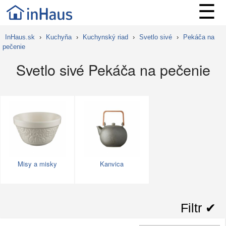
☰
InHaus.sk
›
Kuchyňa
›
Kuchynský riad
›
Svetlo sivé
›
Pekáča na
pečenie
Svetlo sivé Pekáča na pečenie
Misy a misky
Kanvica
Filtr ✔︎