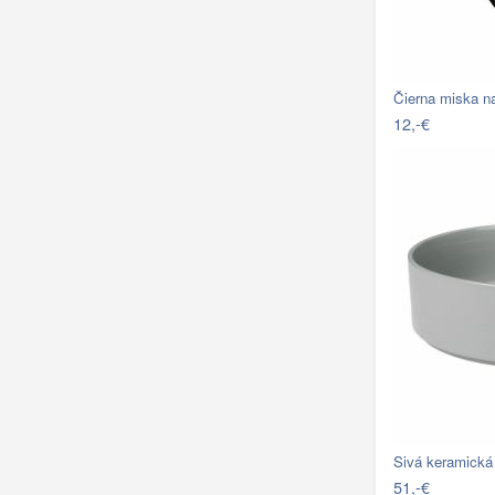
Čierna miska n
12,-€
Sivá keramická
51,-€