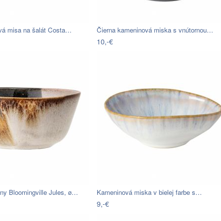
vá misa na šalát Costa…
Čierna kameninová miska s vnútornou…
10,-€
ny Bloomingville Jules, ø…
Kameninová miska v bielej farbe s…
9,-€