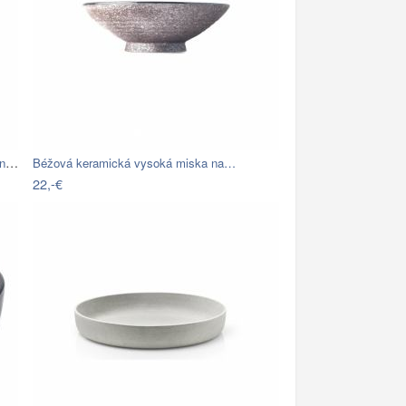
Bambusový odpadkový kôš Wireworks Arena…
Béžová keramická vysoká miska na…
22,-€