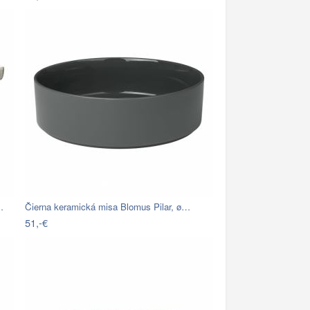
…
Čierna keramická misa Blomus Pilar, ø…
51,-€