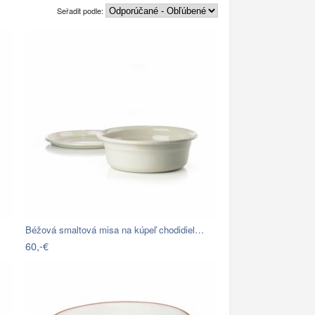
Seřadit podle:
Béžová smaltová misa na kúpeľ chodidiel…
60,-€