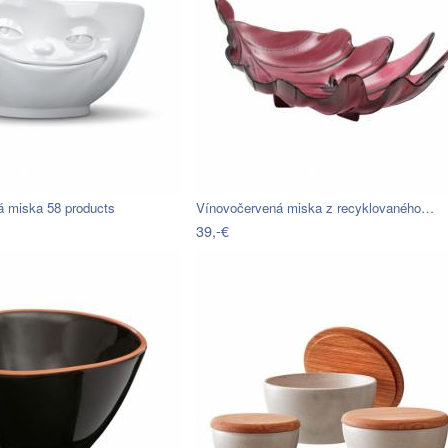
á miska 58 products
Vínovočervená miska z recyklovaného…
39,-€