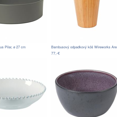
s Pilar, ø 27 cm
77,-€