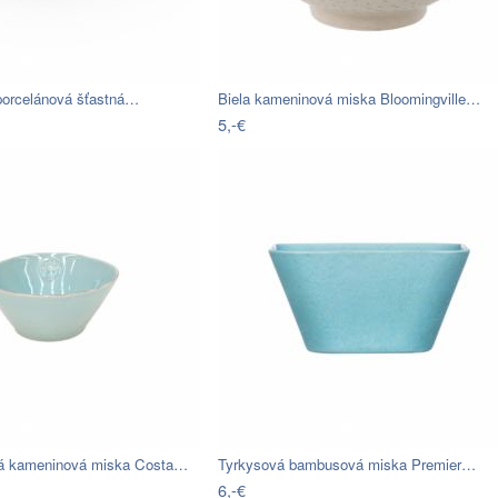
 porcelánová šťastná…
Biela kameninová miska Bloomingville…
5,-€
á kameninová miska Costa…
Tyrkysová bambusová miska Premier…
6,-€