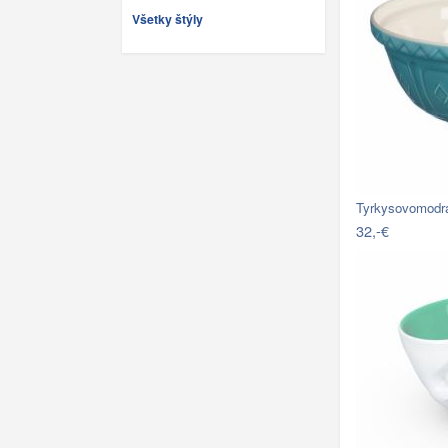
Všetky štýly
Tyrkysovomodr
32,-€