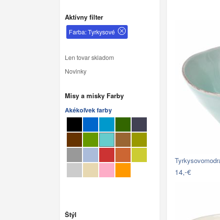
Aktívny filter
Farba: Tyrkysové
Len tovar skladom
Novinky
Misy a misky Farby
Akékoľvek farby
Tyrkysovomodr
14,-€
Štýl