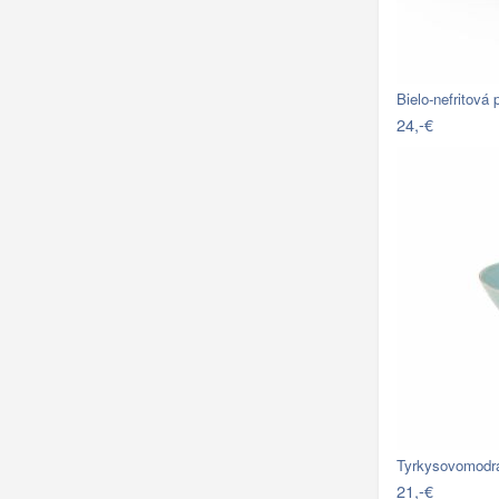
Bielo-nefritová
24,-€
Tyrkysovomodr
21,-€