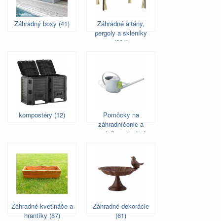
Záhradný boxy (41)
Záhradné altány,
pergoly a skleníky
(261)
kompostéry (12)
Pomôcky na
záhradníčenie a
zavlažovanie (33)
Záhradné kvetináče a
Záhradné dekorácie
hrantíky (87)
(61)