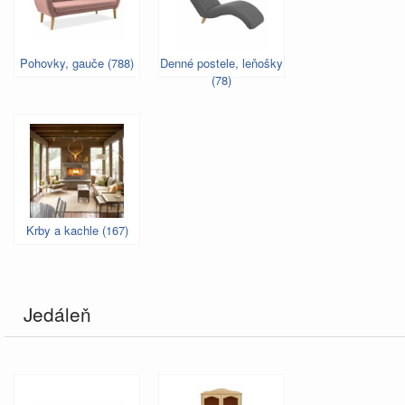
Pohovky, gauče (788)
Denné postele, leňošky
(78)
Krby a kachle (167)
Jedáleň