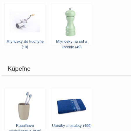
Mlynčeky do kuchyne
Mlynčeky na soľ a
(10)
korenie (49)
Kúpeľne
Kúpeľňové
Uteráky a osušky (499)
príslušenstvo (879)