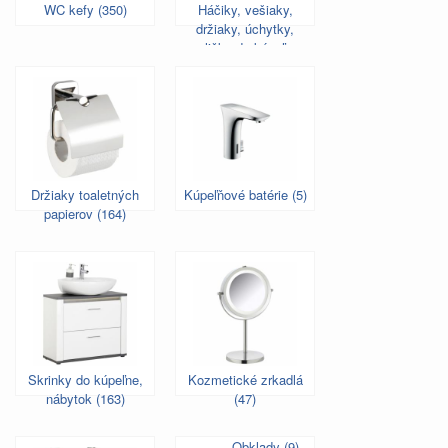
WC kefy (350)
Háčiky, vešiaky,
držiaky, úchytky,
poličky do kúpeľne
(522)
Držiaky toaletných
Kúpeľňové batérie (5)
papierov (164)
Skrinky do kúpeľne,
Kozmetické zrkadlá
nábytok (163)
(47)
Obklady (9)