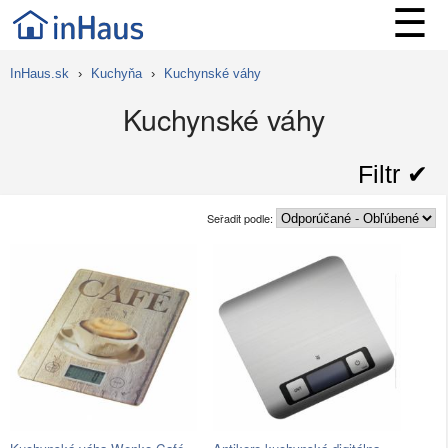
☰
InHaus.sk
›
Kuchyňa
›
Kuchynské váhy
Kuchynské váhy
Filtr ✔︎
Seřadit podle: