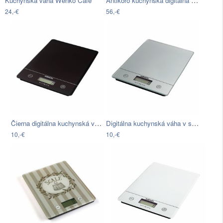
Antikoro kuchynská digitálna váha WMF
Kuchynská váha Wenko Café
24,-€
56,-€
Čierna digitálna kuchynská váha Sabichi
Digitálna kuchynská váha v striebornej…
10,-€
10,-€