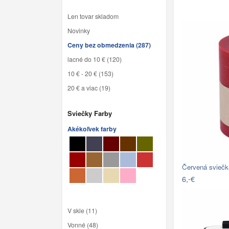
Len tovar skladom
Novinky
Ceny bez obmedzenia (287)
lacné do 10 € (120)
10 € - 20 € (153)
20 € a viac (19)
Sviečky Farby
Akékoľvek farby
Červená svieč
6,-€
V skle (11)
Vonné (48)