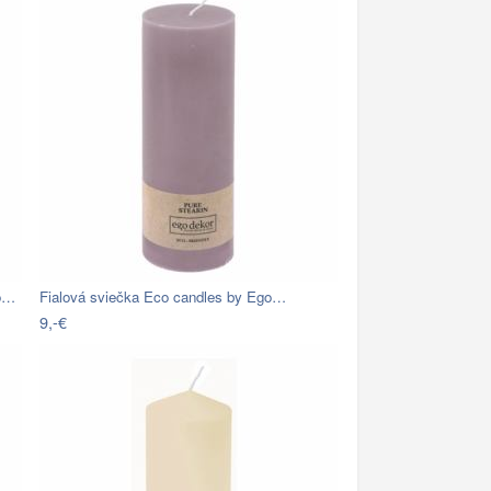
go…
Fialová sviečka Eco candles by Ego…
9,-€