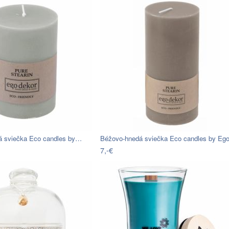
á sviečka Eco candles by…
Béžovo-hnedá sviečka Eco candles by E
7,-€