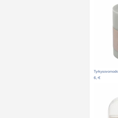
Tyrkysovomodr
6,-€