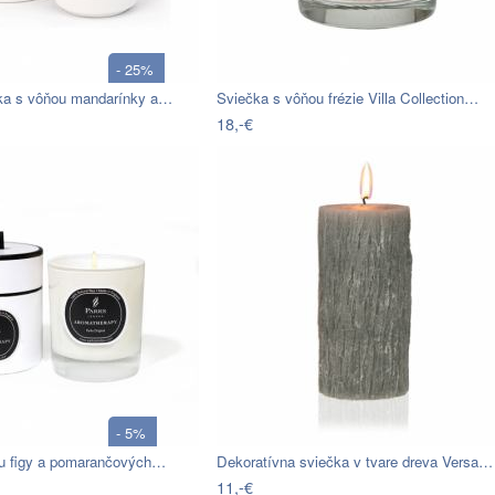
- 25%
ka s vôňou mandarínky a…
Sviečka s vôňou frézie Villa Collection…
18,-€
- 5%
u figy a pomarančových…
Dekoratívna sviečka v tvare dreva Versa…
11,-€