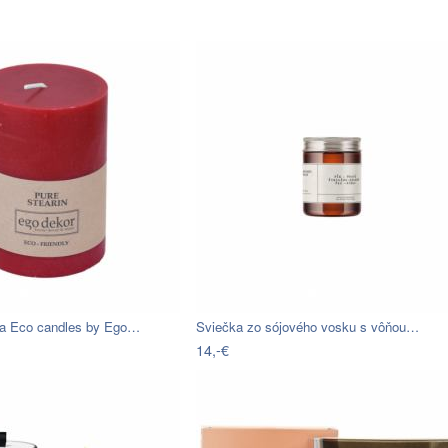
ka Eco candles by Ego…
Sviečka zo sójového vosku s vôňou…
14,-€