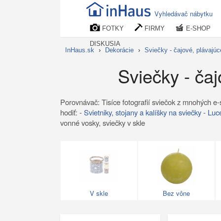
Vyhledávač nábytku
FOTKY
FIRMY
E-SHOP
DISKUSIA
InHaus.sk
›
Dekorácie
›
Sviečky - čajové, plávajú
Sviečky - čaj
Porovnávač: Tisíce fotografií sviečok z mnohých e-s
hodiť: -
Svietniky, stojany a kalíšky na sviečky
-
Luce
vonné vosky, sviečky v skle
V skle
Bez vône