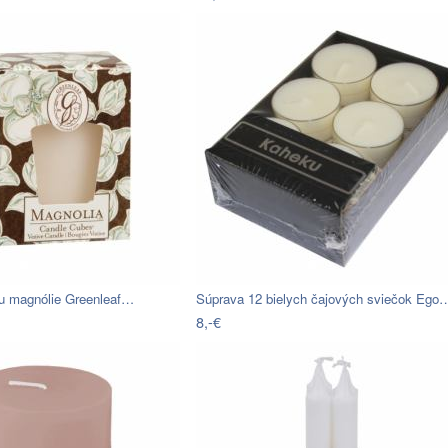
u magnólie Greenleaf…
Súprava 12 bielych čajových sviečok Ego
8,-€