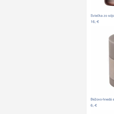
Sviečka zo sój
16,-€
Béžovo-hnedá 
6,-€