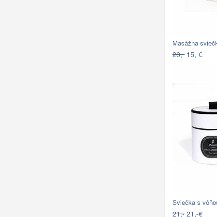
Masážna svieč
20,-
15,-€
Sviečka s vôňo
21,-
21,-€