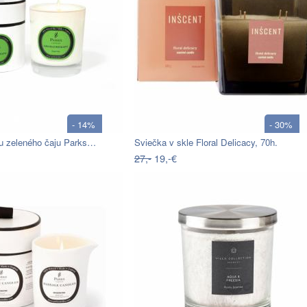
- 14%
- 30%
u zeleného čaju Parks…
Sviečka v skle Floral Delicacy, 70h.
27,-
19,-€