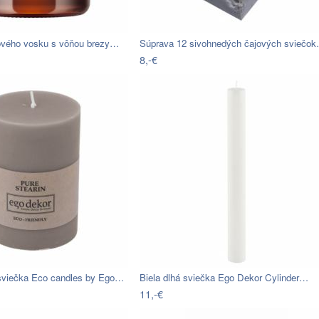
ového vosku s vôňou brezy…
Súprava 12 sivohnedých čajových sviečo
8,-€
sviečka Eco candles by Ego…
Biela dlhá sviečka Ego Dekor Cylinder…
11,-€