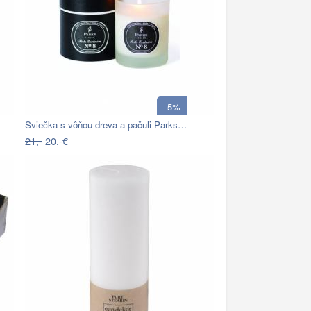
- 5%
Sviečka s vôňou dreva a pačuli Parks…
21,-
20,-€