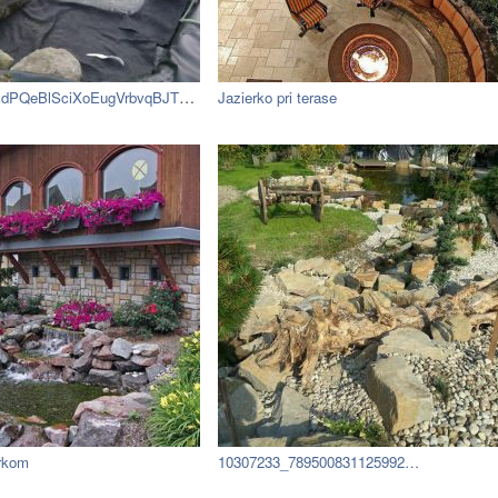
3AtX52AcqyRCdPQeBlSciXoEugVrbvqBJTPN0Dx…
Jazierko pri terase
erkom
10307233_789500831125992…