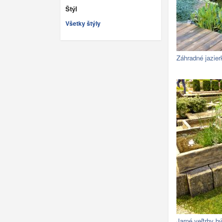
Štýl
Všetky štýly
Záhradné jazier
Jarné veľtrhy b