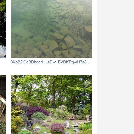
9KoB2iOcBDbqoN_LeD-v_BVRKRg-eH7a8vjtUp9…