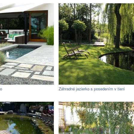
ko
Záhradné jazierko s posedením v tieni