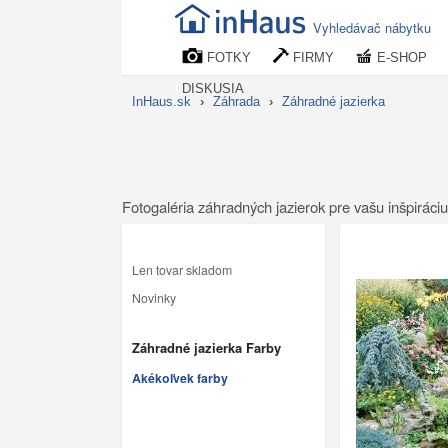
Vyhledávač nábytku
FOTKY
FIRMY
E-SHOP
DISKUSIA
InHaus.sk
›
Záhrada
›
Záhradné jazierka
Fotogaléria záhradných jazierok pre vašu inšpiráciu
Len tovar skladom
Novinky
Záhradné jazierka Farby
Akékoľvek farby