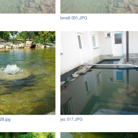
brno6 001.JPG
28.jpg
jez 017.JPG