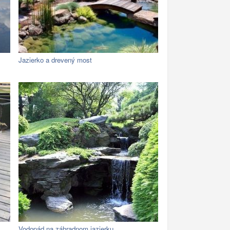
Jazierko a drevený most
Vodopád na záhradnom jazierku