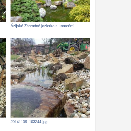
Ázijské Záhradné jazierko s kameňmi
20141106_103244.jpg