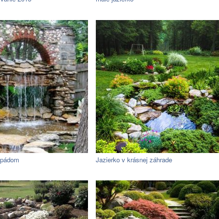
opádom
Jazierko v krásnej záhrade