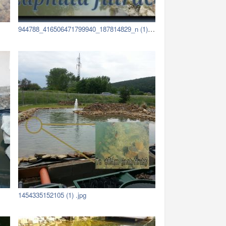
944788_416506471799940_187814829_n (1) …
1454335152105 (1) .jpg