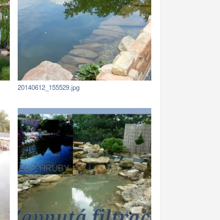
20140612_155529.jpg