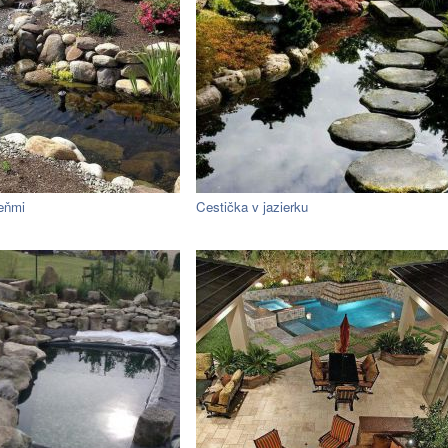
eňmi
Cestička v jazierku