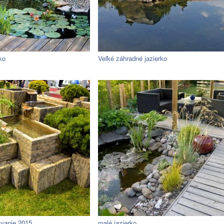
ko
Veľké záhradné jazierko
ývanie 2015
malé jazierko