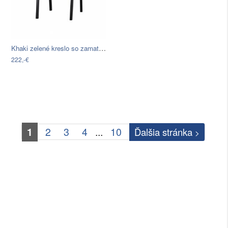
Khaki zelené kreslo so zamatovým…
222,-€
1
2
3
4
...
10
Ďalšia stránka
>