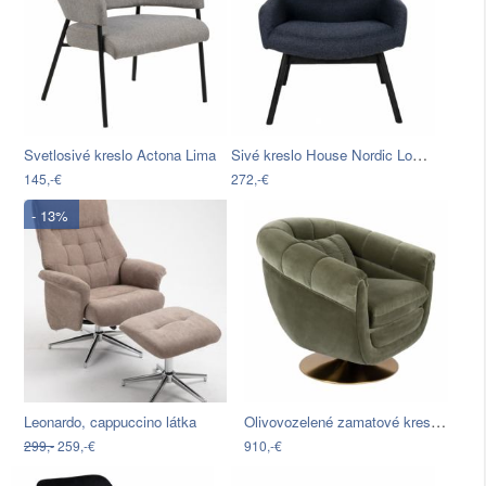
Sivé kreslo House Nordic London
Svetlosivé kreslo Actona Lima
145,-€
272,-€
- 13%
Olivovozelené zamatové kreslo Dutchbone…
Leonardo, cappuccino látka
299,-
259,-€
910,-€