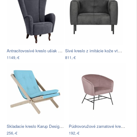
Antracitovosivé kreslo ušiak Max Winzer…
Sivé kreslo z imitácie kože vtwonen Skin
1149,-€
811,-€
Skladacie kreslo Karup Design Boogie…
Púdrovoružové zamatové kreslo Actona…
256,-€
192,-€