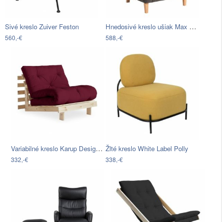
Hnedosivé kreslo ušiak Max Winzer Lorris
Sivé kreslo Zuiver Feston
560,-€
588,-€
Variabilné kreslo Karup Design Roots…
Žlté kreslo White Label Polly
332,-€
338,-€