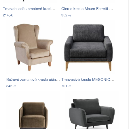
Tmavohnedé zamatové kreslo Actona Cloe
Čierne kreslo Mauro Ferretti Bucarest
214,-€
352,-€
Béžové zamatové kreslo ušiak Max Winzer…
Tmavosivé kreslo MESONICA Musso
846,-€
701,-€