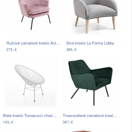
Ružové zamatové kreslo Actona Chisa
Sivé kreslo La Forma Lobby
272,-€
385,-€
Biele kreslo Tomasucci vhodné do…
Tmavozelené zamatové kreslo White Label…
143,-€
367,-€