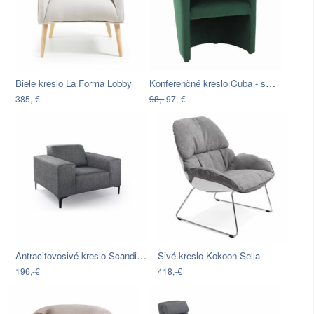
Konferenčné kreslo Cuba - smaragdová
Biele kreslo La Forma Lobby
385,-€
98,-
97,-€
Antracitovosivé kreslo Scandic Diva
Sivé kreslo Kokoon Sella
196,-€
418,-€