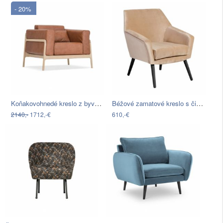
- 20%
Koňakovohnedé kreslo z byvolej kože s…
Béžové zamatové kreslo s čiernymi…
2140,-
1712,-€
610,-€