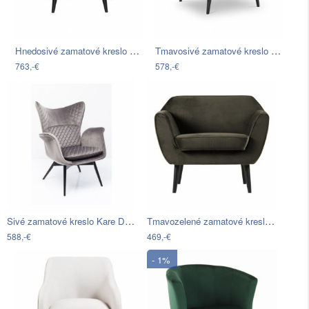
Hnedosivé zamatové kreslo BePureHome…
Tmavosivé zamatové kreslo s čiernymi…
763,-€
578,-€
Sivé zamatové kreslo Kare Design Tudor
Tmavozelené zamatové kreslo WOOOD Rocco
588,-€
469,-€
- 1%