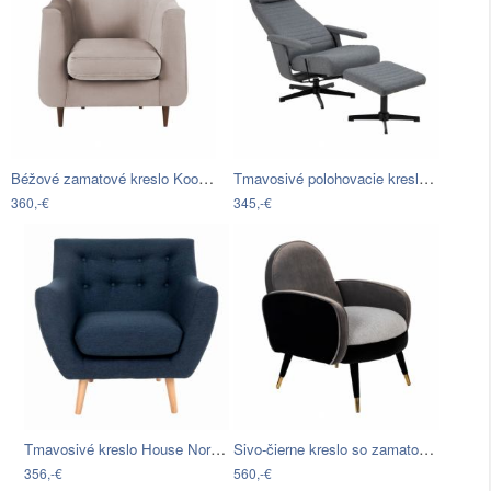
Béžové zamatové kreslo Kooko Home Glam
Tmavosivé polohovacie kreslo s…
360,-€
345,-€
Tmavosivé kreslo House Nordic Monte
Sivo-čierne kreslo so zamatovým…
356,-€
560,-€