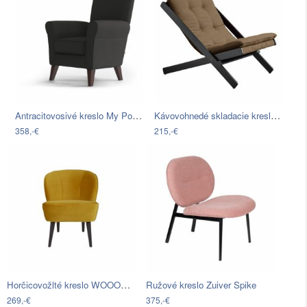
Antracitovosivé kreslo My Pop Design…
Kávovohnedé skladacie kreslo z bukového…
358,-€
215,-€
Horčicovožlté kreslo WOOOD Sara
Ružové kreslo Zuiver Spike
269,-€
375,-€