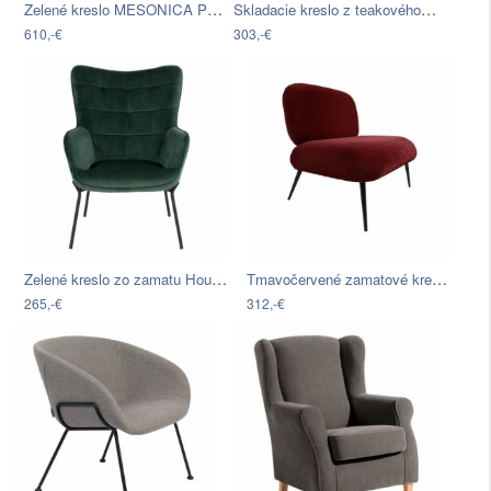
Zelené kreslo MESONICA Puzo
Skladacie kreslo z teakového dreva a…
610,-€
303,-€
Zelené kreslo zo zamatu House Nordic…
Tmavočervené zamatové kreslo Leitmotiv…
265,-€
312,-€