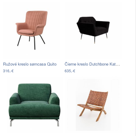
Čierne kreslo Dutchbone Katarina Divina
Ružové kreslo sømcasa Quito
316,-€
635,-€