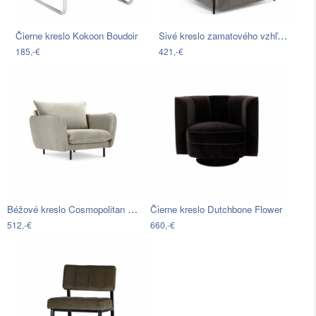
Sivé kreslo zamatového vzhľadu La Forma…
Čierne kreslo Kokoon Boudoir
185,-€
421,-€
Béžové kreslo Cosmopolitan Design Vienna
Čierne kreslo Dutchbone Flower
512,-€
660,-€