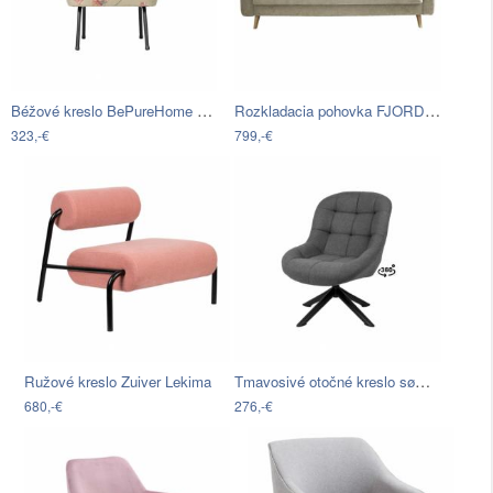
Béžové kreslo BePureHome Vogue
Rozkladacia pohovka FJORD modrá
323,-€
799,-€
Tmavosivé otočné kreslo sømcasa Sevilla
Ružové kreslo Zuiver Lekima
680,-€
276,-€