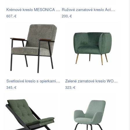
Krémové kreslo MESONICA Musso
Ružové zamatové kreslo Actona Center
607,-€
200,-€
Svetlosivé kreslo s opierkami WOOOD…
Zelené zamatové kreslo WOOOD Scout
345,-€
323,-€