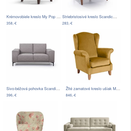
Krémovobiele kreslo My Pop Design Balard
Striebristosivé kreslo Scandic Slope
358,-€
283,-€
Sivo-béžová pohovka Scandic Copenhagen,…
Žlté zamatové kreslo ušiak Max Winzer…
396,-€
846,-€