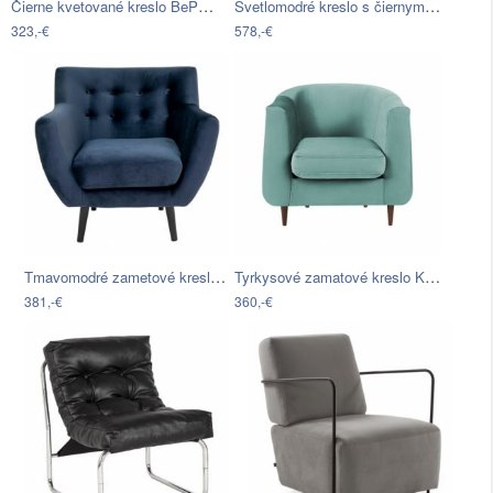
Čierne kvetované kreslo BePureHome Vogue
Svetlomodré kreslo s čiernymi nohami…
323,-€
578,-€
Tmavomodré zametové kreslo House Nordic…
Tyrkysové zamatové kreslo Kooko Home…
381,-€
360,-€