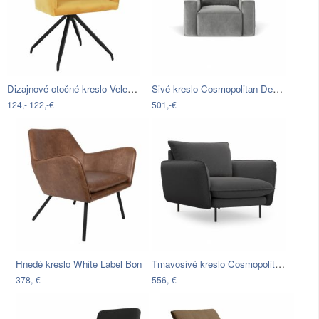
Dizajnové otočné kreslo Veleza -…
Sivé kreslo Cosmopolitan Design Florida
124,-
122,-€
501,-€
Tmavosivé kreslo Cosmopolitan Design…
Hnedé kreslo White Label Bon
378,-€
556,-€