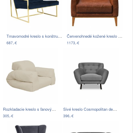
Tmavomodré kreslo s konštrukciou v…
Červenohnedé kožené kreslo MESONICA…
687,-€
1173,-€
Rozkladacie kreslo s ľanovým poťahom…
Sivé kreslo Cosmopolitan design…
305,-€
396,-€