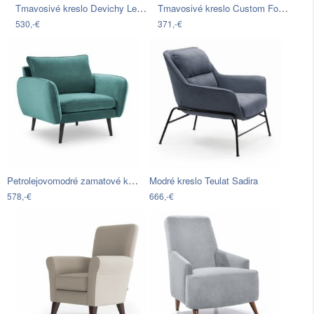
Tmavosivé kreslo Devichy Levie Glam
Tmavosivé kreslo Custom Form Harry
530,-€
371,-€
Petrolejovomodré zamatové kreslo s…
Modré kreslo Teulat Sadira
578,-€
666,-€