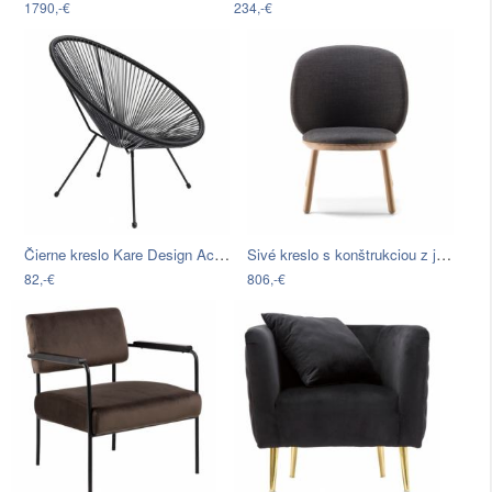
1790,-€
234,-€
Čierne kreslo Kare Design Acapulco
Sivé kreslo s konštrukciou z jaseňového…
82,-€
806,-€