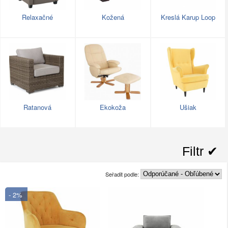
Relaxačné
Kožená
Kreslá Karup Loop
Ratanová
Ekokoža
Ušiak
Filtr ✔︎
Seřadit podle:
- 2%