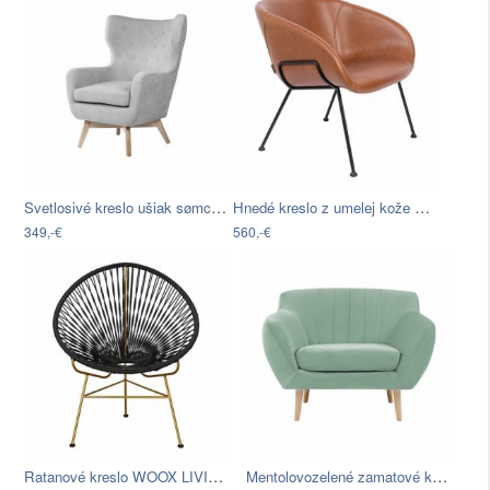
Svetlosivé kreslo ušiak sømcasa Lisboa
Hnedé kreslo z umelej kože Zuiver Feston
349,-€
560,-€
Ratanové kreslo WOOX LIVING Ratta
Mentolovozelené zamatové kreslo Mazzini…