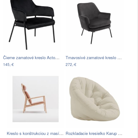
Čierne zamatové kreslo Actona Lima
Tmavosivé zamatové kreslo Actona Chisa
145,-€
272,-€
Kreslo s konštrukciou z masívneho…
Rozkladacie kresielko Karup Design Nido…