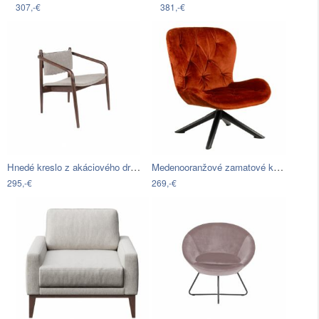
307,-€
381,-€
Hnedé kreslo z akáciového dreva…
Medenooranžové zamatové kreslo Actona…
295,-€
269,-€