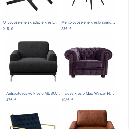
Olivovozelené skladacie kreslo z…
Mentolovozelené kreslo sømcasa Doha
215,-€
236,-€
Antracitovosivé kreslo MESONICA Puzo
Fialové kreslo Max Winzer Norwin Velvet
476,-€
1086,-€