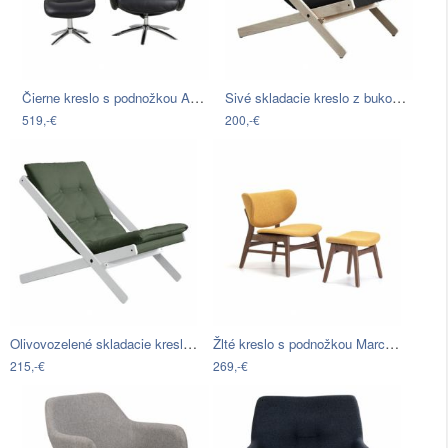
Čierne kreslo s podnožkou Actona…
Sivé skladacie kreslo z bukového dreva…
519,-€
200,-€
Olivovozelené skladacie kreslo z…
Žlté kreslo s podnožkou Marckeric Divo
215,-€
269,-€