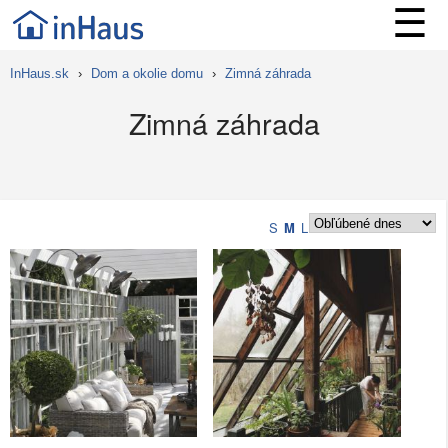
☰
InHaus.sk
›
Dom a okolie domu
›
Zimná záhrada
Zimná záhrada
S
M
L