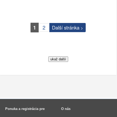
1
2
Další stránka
>
Ponuka a registrácia pre
O nás