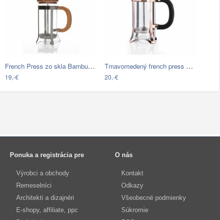
French Press zo skla Bambum Ginza, 350…
Tmavomedený french press Bambum Taşev…
19,-€
20,-€
Ponuka a registrácia pre
O nás
Výrobci a obchody
Kontakt
Remeselníci
Odkazy
Architekti a dizajnéri
Všeobecné podmienky
E-shopy, affiliate, ppc
Súkromie