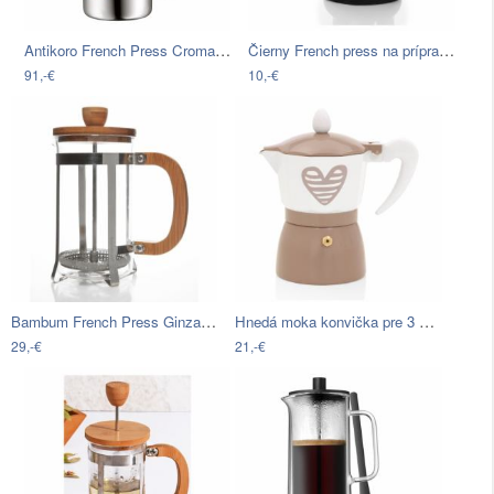
Antikoro French Press Cromargan® WMF…
Čierny French press na prípravu kávy,…
91,-€
10,-€
Bambum French Press Ginza, 600 ml
Hnedá moka konvička pre 3 šálky…
29,-€
21,-€