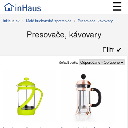
☰
InHaus.sk
›
Malé kuchynské spotrebiče
›
Presovače, kávovary
Presovače, kávovary
Filtr ✔︎
Seřadit podle: