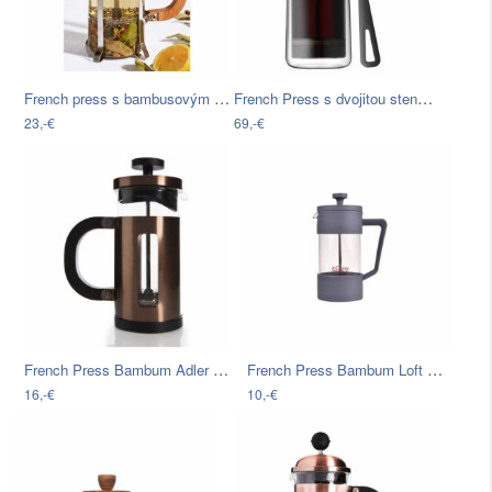
French press s bambusovým viečkom…
French Press s dvojitou stenou WMF,…
23,-€
69,-€
French Press Bambum Adler 350 ml
French Press Bambum Loft Grey, 350 ml
16,-€
10,-€