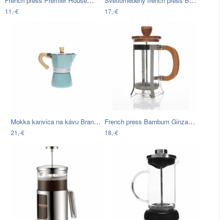
French press Premier Housewares Kenya,…
Svetlomedený french press Bambum Taşev…
11,-€
17,-€
Mokka kanvica na kávu Brandani Tiffany
French press Bambum Ginza, 350 ml
21,-€
18,-€