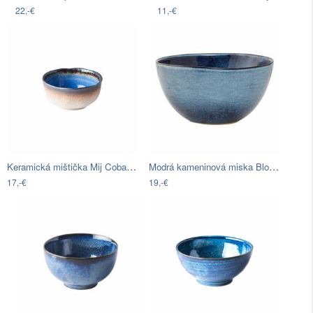
22,-€
11,-€
Keramická mištička Mij Cobalt, ø 15 cm
Modrá kameninová miska Bloomingville…
17,-€
19,-€