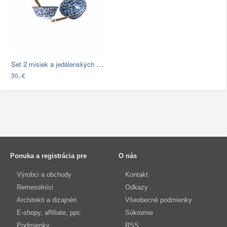
Set 2 misiek a jedálenských paličiek…
30,-€
Ponuka a registrácia pre
O nás
Výrobci a obchody
Kontakt
Remeselníci
Odkazy
Architekti a dizajnéri
Všeobecné podmienky
E-shopy, affiliate, ppc
Súkromie
Podmienky
RSS