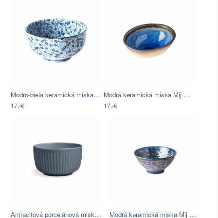
Modro-biela keramická miska na udon MIJ…
Modrá keramická miska Mij Cobalt, ø 17…
17,-€
17,-€
Antracitová porcelánová miska Kähler…
Modrá keramická miska Mij Copper Swirl,…