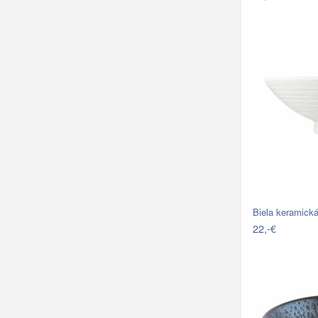
Biela keramick
22,-€