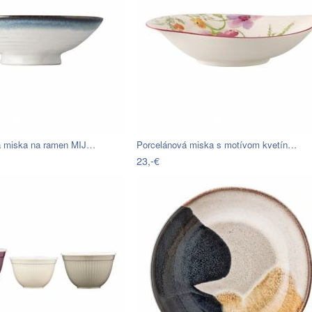
á miska na ramen MIJ…
Porcelánová miska s motívom kvetín…
23,-€