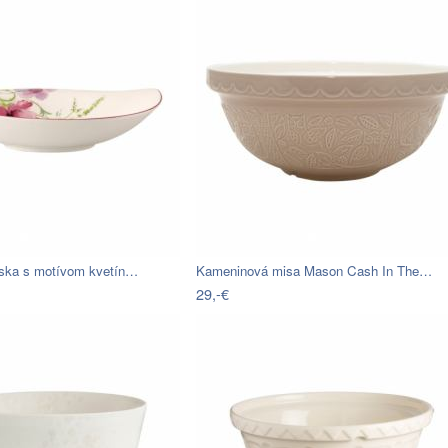
ska s motívom kvetín…
Kameninová misa Mason Cash In The…
29,-€