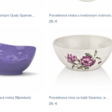
ástrojmi Qualy Sparrow…
Porcelánová miska s kvetinovým motívo
28,-€
avá miska 58products
Porcelánová misa na šalát Sarantos, ø…
26,-€