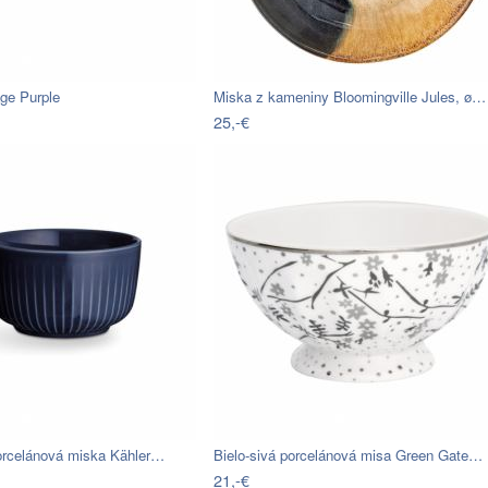
ge Purple
Miska z kameniny Bloomingville Jules, ø…
25,-€
rcelánová miska Kähler…
Bielo-sivá porcelánová misa Green Gate…
21,-€