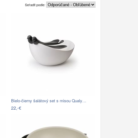
Seřadit podle:
Bielo-čierny šalátový set s misou Qualy…
22,-€