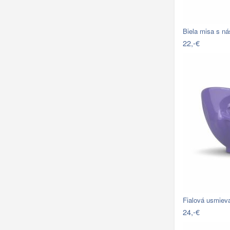
Biela misa s n
22,-€
Fialová usmiev
24,-€