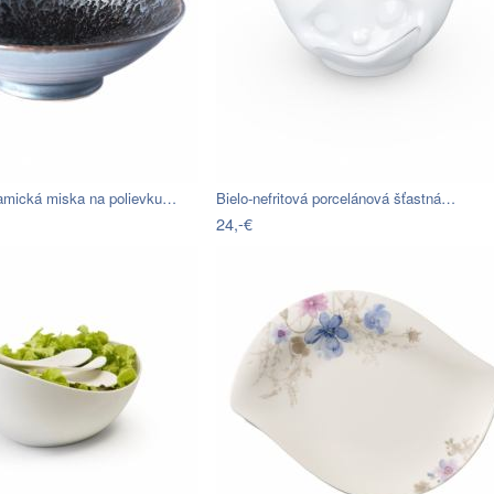
ramická miska na polievku…
Bielo-nefritová porcelánová šťastná…
24,-€