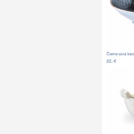
Čierno-sivá ke
22,-€