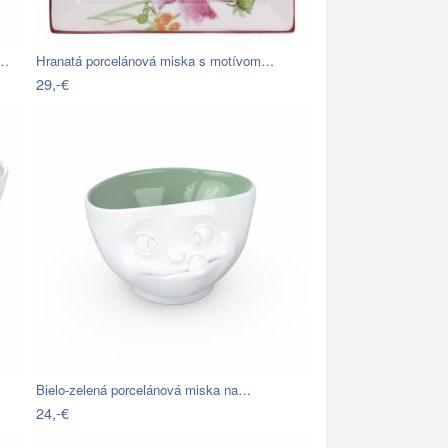
m…
Hranatá porcelánová miska s motívom…
29,-€
Bielo-zelená porcelánová miska na…
24,-€