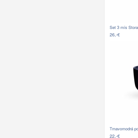
Set 3 mís Stora
26,-€
Tmavomodrá po
22,-€