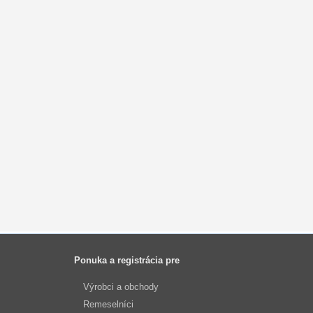
Ponuka a registrácia pre
Výrobci a obchody
Remeselníci