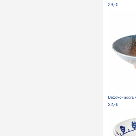
29,-€
Béžovo-modrá 
22,-€