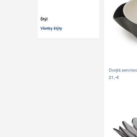
Štýl
Všetky štýly
Dvojtá servíro
21,-€