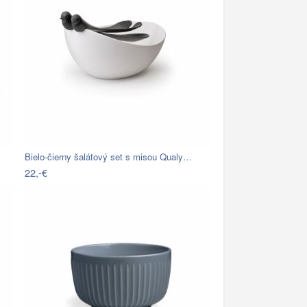
Bielo-čierny šalátový set s misou Qualy…
22,-€