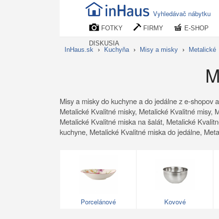
Vyhledávač nábytku
FOTKY
FIRMY
E-SHOP
DISKUSIA
InHaus.sk
›
Kuchyňa
›
Misy a misky
›
Metalické
M
Misy a misky do kuchyne a do jedálne z e-shopov a
Metalické Kvalitné misky, Metalické Kvalitné misy, 
Metalické Kvalitné miska na šalát, Metalické Kvalit
kuchyne, Metalické Kvalitné miska do jedálne, Metal
Porcelánové
Kovové