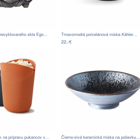
 recyklovaného skla Ego…
Tmavomodrá porcelánová miska Kähler…
22,-€
k na prípravu pukancov v…
Čierno-sivá keramická miska na polievku…