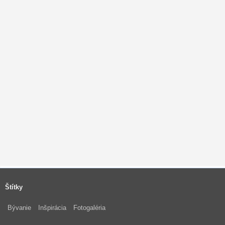
Štítky
Bývanie
Inšpirácia
Fotogaléria