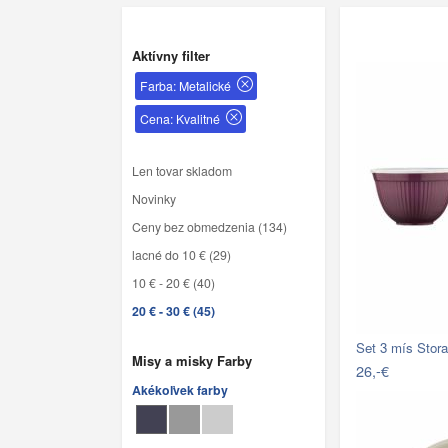
Aktívny filter
Farba: Metalické
Cena: Kvalitné
Len tovar skladom
Novinky
Ceny bez obmedzenia (134)
lacné do 10 € (29)
10 € - 20 € (40)
20 € - 30 € (45)
Set 3 mís Stora
Misy a misky Farby
26,-€
Akékoľvek farby