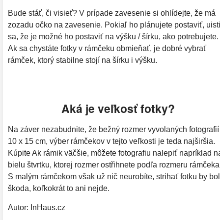
Bude stáť, či visieť? V prípade zavesenie si ohlídejte, že má
zozadu očko na zavesenie. Pokiaľ ho plánujete postaviť, uisti
sa, že je možné ho postaviť na výšku / šírku, ako potrebujete.
Ak sa chystáte fotky v rámčeku obmieňať, je dobré vybrať
rámček, ktorý stabilne stojí na šírku i výšku.
Aká je veľkosť fotky?
Na záver nezabudnite, že bežný rozmer vyvolaných fotografií
10 x 15 cm, výber rámčekov v tejto veľkosti je teda najširšia.
Kúpite Ak rámik väčšie, môžete fotografiu nalepiť napríklad n
bielu štvrtku, ktorej rozmer ostřihnete podľa rozmeru rámčeka
S malým rámčekom však už nič neurobíte, strihať fotku by bo
škoda, koľkokrát to ani nejde.
Autor: InHaus.cz