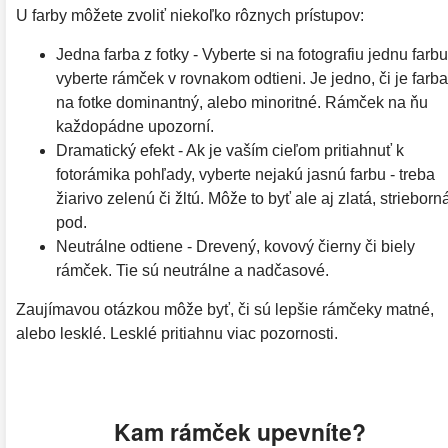
U farby môžete zvoliť niekoľko rôznych prístupov:
Jedna farba z fotky - Vyberte si na fotografiu jednu farbu
vyberte rámček v rovnakom odtieni. Je jedno, či je farba
na fotke dominantný, alebo minoritné. Rámček na ňu
každopádne upozorní.
Dramatický efekt - Ak je vaším cieľom pritiahnuť k
fotorámika pohľady, vyberte nejakú jasnú farbu - treba
žiarivo zelenú či žltú. Môže to byť ale aj zlatá, strieborn
pod.
Neutrálne odtiene - Drevený, kovový čierny či biely
rámček. Tie sú neutrálne a nadčasové.
Zaujímavou otázkou môže byť, či sú lepšie rámčeky matné,
alebo lesklé. Lesklé pritiahnu viac pozornosti.
Kam rámček upevníte?