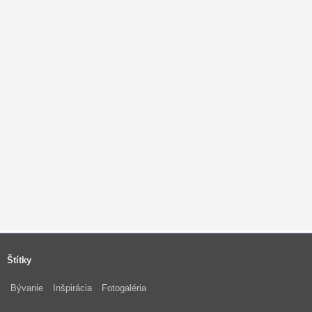
Štítky
Bývanie
Inšpirácia
Fotogaléria