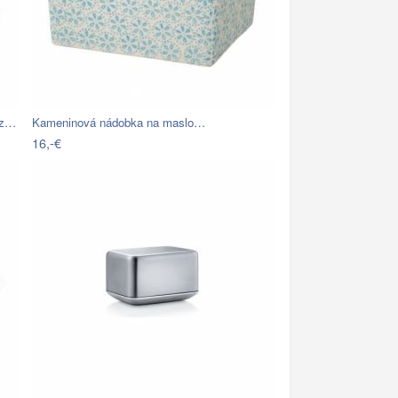
 z…
Kameninová nádobka na maslo…
16,-€