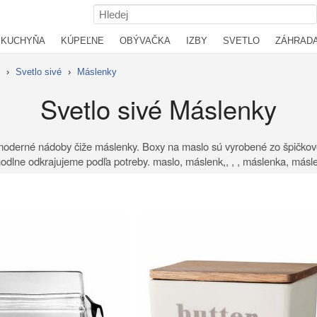
KUCHYŇA
KÚPEĽNE
OBÝVAČKA
IZBY
SVETLO
ZÁHRAD
›
Svetlo sivé
›
Máslenky
Svetlo sivé Máslenky
moderné nádoby čiže máslenky. Boxy na maslo sú vyrobené zo špičkové
hodlne odkrajujeme podľa potreby. maslo, máslenk,, , , máslenka, másl