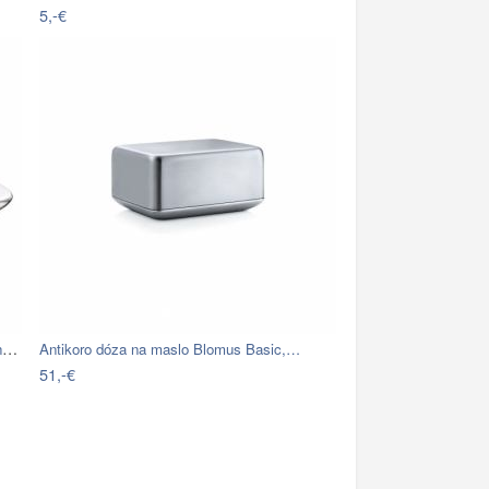
5,-€
Nádobka na maslo WMF Cromargan® Brunch,…
Antikoro dóza na maslo Blomus Basic,…
51,-€