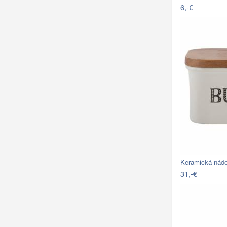
6,-€
Keramická nád
31,-€