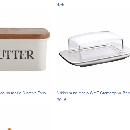
4,-€
oba na maslo Creative Tops…
39,-€