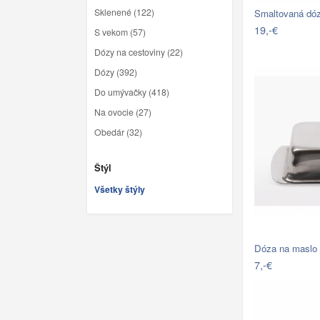
Sklenené (122)
Smaltovaná dóz
19,-€
S vekom (57)
Dózy na cestoviny (22)
Dózy (392)
Do umývačky (418)
Na ovocie (27)
Obedár (32)
Štýl
Všetky štýly
Dóza na maslo n
7,-€