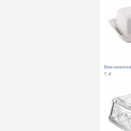
Biela keramick
7,-€