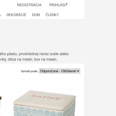
REGISTRÁCIA
PRIHLÁSIŤ
A
DEKORÁCIE
DOM
ČLÁNKY
ho plastu, prvotriednej nerez ocele alebo
enky, dóza na maslo, box na maslo,
Seřadit podle: