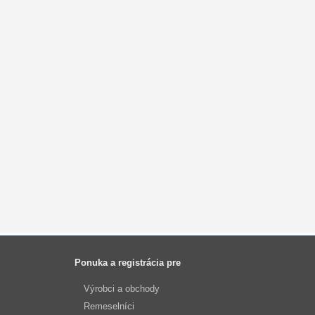
Ponuka a registrácia pre
Výrobci a obchody
Remeselníci