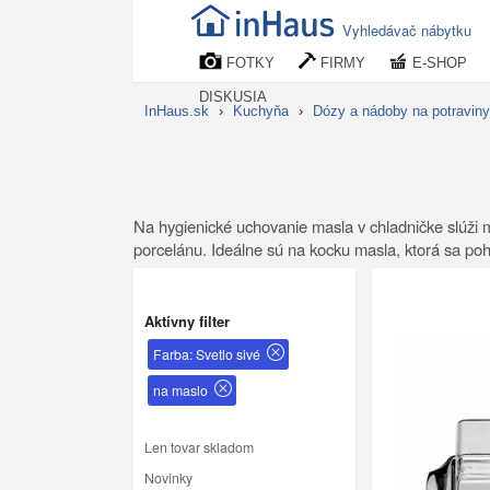
Vyhledávač nábytku
FOTKY
FIRMY
E-SHOP
DISKUSIA
InHaus.sk
›
Kuchyňa
›
Dózy a nádoby na potraviny
Na hygienické uchovanie masla v chladničke slúži 
porcelánu. Ideálne sú na kocku masla, ktorá sa po
Aktívny filter
Farba: Svetlo sivé
na maslo
Len tovar skladom
Novinky