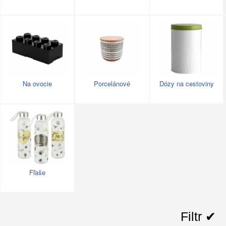
Na ovocie
Porcelánové
Dózy na cestoviny
Fľaše
Filtr ✔︎