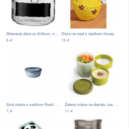
Sklenená dóza so štítkom, na ktorý…
Dóza na med s viečkom Honey
6,-€
13,-€
Sivá miska s viečkom Rosti Mepal Nordic…
Zelená miska na desiatu Joseph Joseph…
7,-€
11,-€