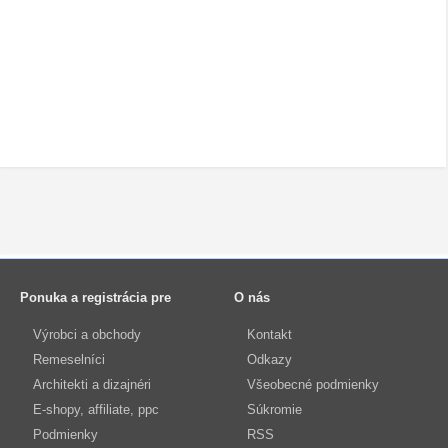
Ponuka a registrácia pre
O nás
Výrobci a obchody
Kontakt
Remeselníci
Odkazy
Architekti a dizajnéri
Všeobecné podmienky
E-shopy, affiliate, ppc
Súkromie
Podmienky
RSS