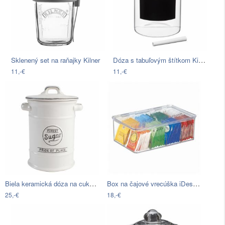
Dóza s tabuľovým štítkom Kitchen Craft…
Sklenený set na raňajky Kilner
11,-€
11,-€
Biela keramická dóza na cukor T&G…
Box na čajové vrecúška iDesign Binz Tea…
25,-€
18,-€