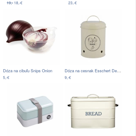
19,-
18,-€
23,-€
Dóza na cesnak Esschert Design Farma
Dóza na cibuľu Snips Onion
5,-€
9,-€