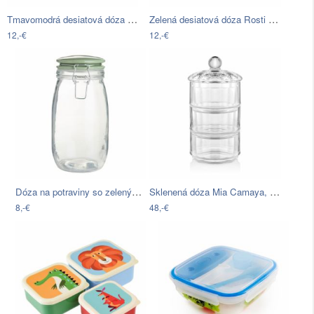
Tmavomodrá desiatová dóza Rosti Mepal…
Zelená desiatová dóza Rosti Mepal…
12,-€
12,-€
Dóza na potraviny so zeleným vekom…
Sklenená dóza Mia Camaya, výška 27 cm
8,-€
48,-€