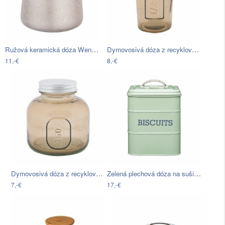
Ružová keramická dóza Wenko Glimma
Dymovosivá dóza z recyklovaného skla…
11,-€
8,-€
Dymovosivá dóza z recyklovaného skla…
Zelená plechová dóza na sušienky…
7,-€
17,-€