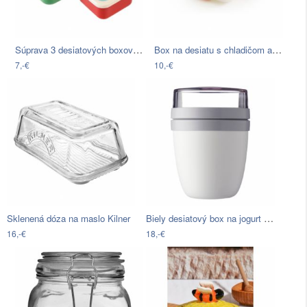
Súprava 3 desiatových boxov Rex London…
Box na desiatu s chladičom a príborom…
7,-€
10,-€
Biely desiatový box na jogurt Rosti…
Sklenená dóza na maslo Kilner
16,-€
18,-€