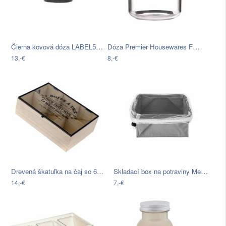
Čierna kovová dóza LABEL51 Antigue, ⌀…
Dóza Premier Housewares Food, 0,4 l
13,-€
8,-€
Skladací box na potraviny Metaltex, 23…
Drevená škatuľka na čaj so 6…
14,-€
7,-€