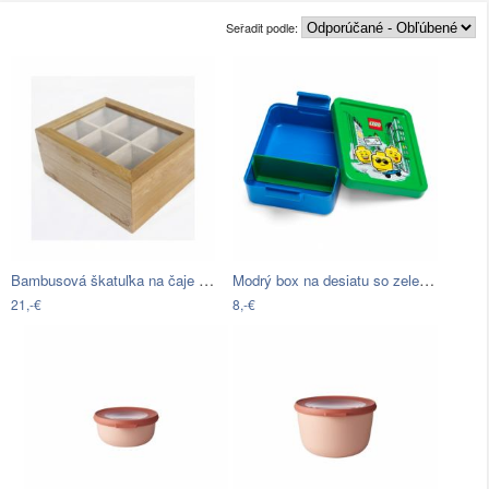
Seřadit podle:
Bambusová škatuľka na čaje Bambum Misto
Modrý box na desiatu so zeleným vekom…
21,-€
8,-€