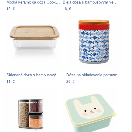
Modrá keramická dóza Cooksmart ®…
Biela dóza s bambusovým vekom Premier…
13,-€
16,-€
Sklenená dóza s bambusovým vekom Bambum
Dóza na skladovanie potravín s…
11,-€
29,-€