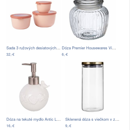
Sada 3 ružových desiatových nádob Rosti…
Dóza Premier Housewares Vintage, 1,32 l
32,-€
6,-€
Dóza na tekuté mydlo Antic Line Soap…
Sklenená dóza s viečkom v zlatej farbe…
16,-€
9,-€