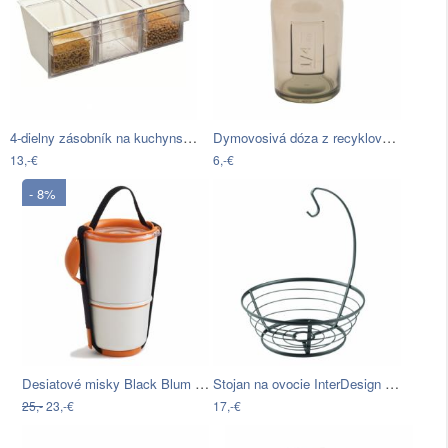
4-dielny zásobník na kuchynské násypky…
Dymovosivá dóza z recyklovaného skla…
13,-€
6,-€
- 8%
Desiatové misky Black Blum Lunch Pot,…
Stojan na ovocie InterDesign Axis
25,-
23,-€
17,-€