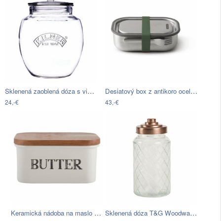
Sklenená zaoblená dóza s viečkom Kilner…
Desiatový box z antikoro ocele so…
24,-€
43,-€
Keramická nádoba na maslo Creative Tops…
Sklenená dóza T&G Woodware Lattice, 1,2…