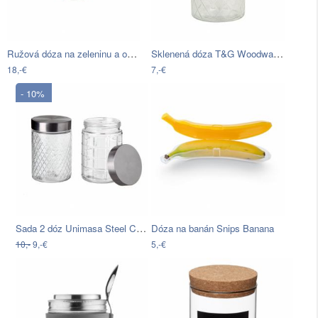
Ružová dóza na zeleninu a ovocie s…
Sklenená dóza T&G Woodware Lattice, 950…
18,-€
7,-€
- 10%
Sada 2 dóz Unimasa Steel Cubic, 1300 ml
Dóza na banán Snips Banana
10,-
9,-€
5,-€