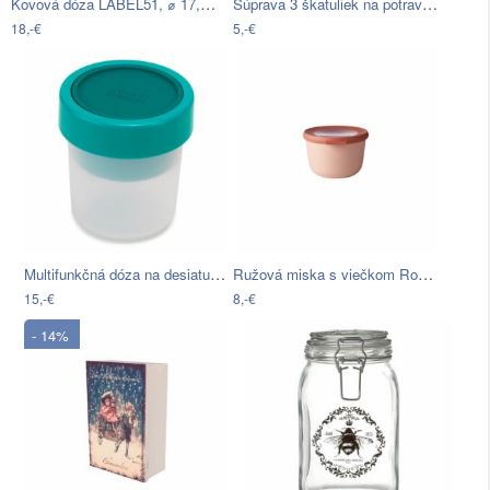
Kovová dóza LABEL51, ⌀ 17,5 cm
Súprava 3 škatuliek na potraviny Snips…
18,-€
5,-€
Multifunkčná dóza na desiatu Joseph…
Ružová miska s viečkom Rosti Mepal…
15,-€
8,-€
- 14%