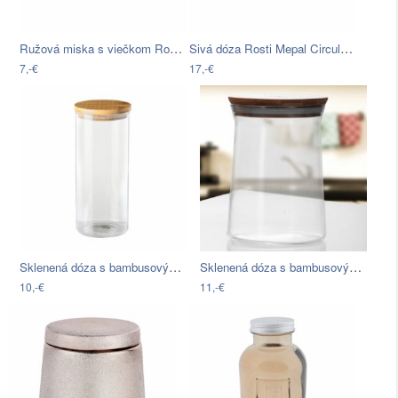
Ružová miska s viečkom Rosti Mepal…
Sivá dóza Rosti Mepal Circula, 2 l
7,-€
17,-€
Sklenená dóza s bambusovým viečkom…
Sklenená dóza s bambusovým viečkom…
10,-€
11,-€