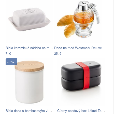
Biela keramická nádoba na maslo Orion…
Dóza na med Westmark Deluxe
7,-€
25,-€
- 5%
Biela dóza s bambusovým viečkom…
Čierny obedový box Lékué ToGo