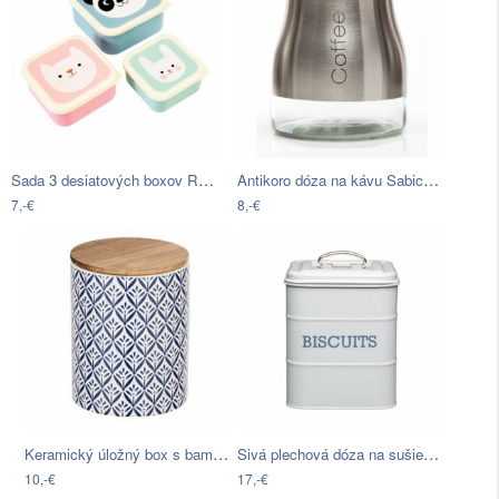
Sada 3 desiatových boxov Rex London…
Antikoro dóza na kávu Sabichi Coffee,…
7,-€
8,-€
Keramický úložný box s bambusovým vekom…
Sivá plechová dóza na sušienky Kitchen…
10,-€
17,-€