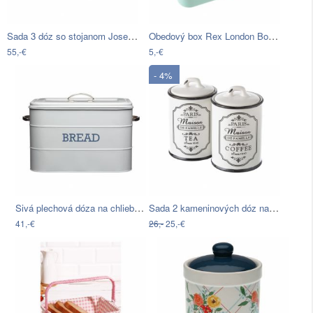
Sada 3 dóz so stojanom Joseph Joseph…
Obedový box Rex London Bonnie the Bunny
55,-€
5,-€
- 4%
Sivá plechová dóza na chlieb Kitchen…
Sada 2 kameninových dóz na čaj a kávu…
41,-€
26,-
25,-€