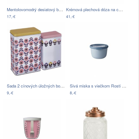
Mentolovomodrý desiatový box Premier…
Krémová plechová dóza na chlieb Kitchen…
17,-€
41,-€
Sada 2 cínových úložných boxov Premier…
Sivá miska s viečkom Rosti Mepal Nordic…
9,-€
8,-€