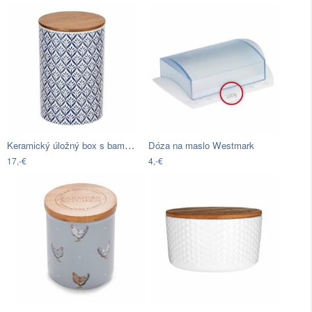
Keramický úložný box s bambusovým vekom…
Dóza na maslo Westmark
17,-€
4,-€