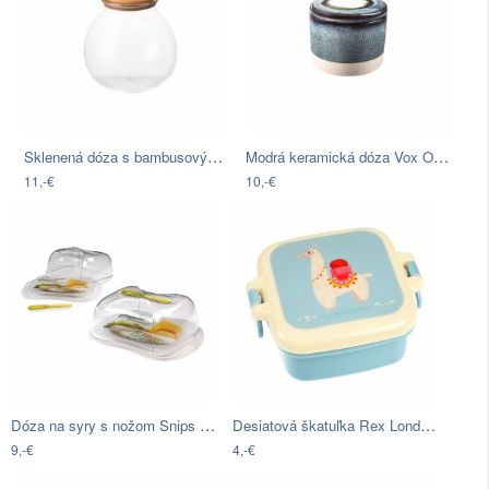
Sklenená dóza s bambusovým viečkom…
Modrá keramická dóza Vox Orion, výška 8…
11,-€
10,-€
Dóza na syry s nožom Snips Cheese
Desiatová škatuľka Rex London Dolly Lama
9,-€
4,-€