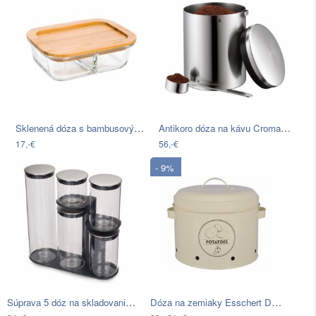
Sklenená dóza s bambusovým vekom Bambum…
Antikoro dóza na kávu Cromargan® WMF…
17,-€
56,-€
- 9%
Súprava 5 dóz na skladovanie potravín…
Dóza na zemiaky Esschert Design Farma