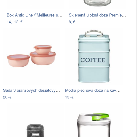
Box Antic Line \"Meilleures saveurs\"
Sklenená úložná dóza Premier Housewares…
14,-
12,-€
8,-€
Sada 3 oranžových desiatových nádob…
Modrá plechová dóza na kávu Kitchen…
26,-€
13,-€