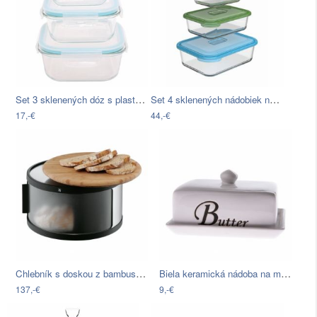
Set 3 sklenených dóz s plastovým vekom
Set 4 sklenených nádobiek na potraviny…
17,-€
44,-€
Chlebník s doskou z bambusu WMF…
Biela keramická nádoba na maslo Dakls
137,-€
9,-€