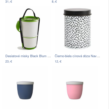
31,-€
8,-€
Desiatové misky Black Blum Lunch Pot,…
Čierno-biela cínová dóza Navigate Spot
23,-€
12,-€