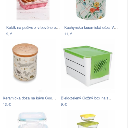
Košík na pečivo z vrbového prútia Logan…
Kuchynská keramická dóza Versa Fiori…
9,-€
11,-€
Keramická dóza na kávu Cooksmart ®…
Bielo-zelený úložný box na zemiaky…
13,-€
9,-€