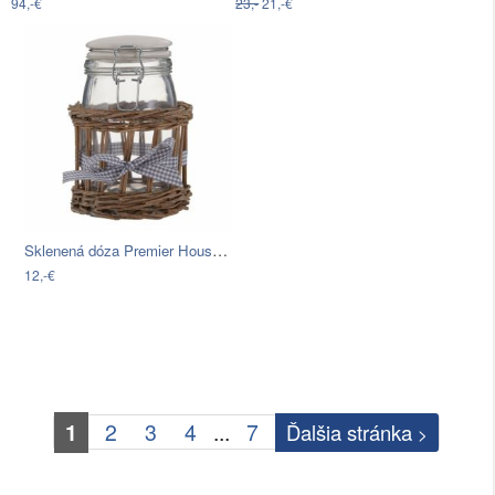
94,-€
23,-
21,-€
Sklenená dóza Premier Housewares…
12,-€
1
2
3
4
...
7
Ďalšia stránka
>