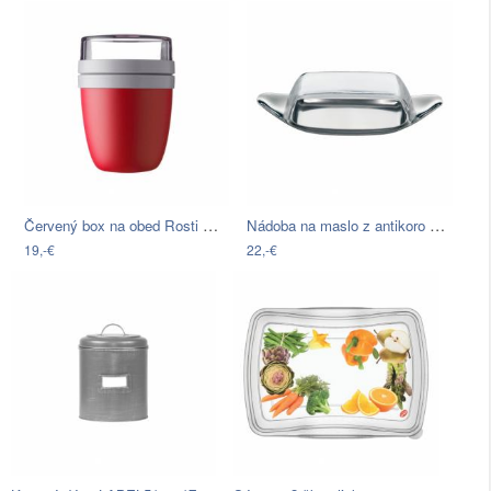
Červený box na obed Rosti Mepal Ellipse…
Nádoba na maslo z antikoro ocele WMF…
19,-€
22,-€