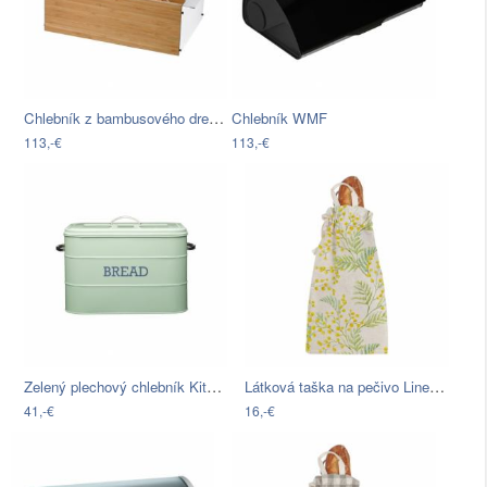
Chlebník z bambusového dreva WMF, 43 x…
Chlebník WMF
113,-€
113,-€
Zelený plechový chlebník Kitchen Craft…
Látková taška na pečivo Linen Couture…
41,-€
16,-€