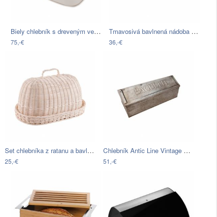
Biely chlebník s dreveným vekom Josoph…
Tmavosivá bavlnená nádoba na pečivo so…
75,-€
36,-€
Set chlebníka z ratanu a bavlnenej…
Chlebník Antic Line Vintage Baguette
25,-€
51,-€