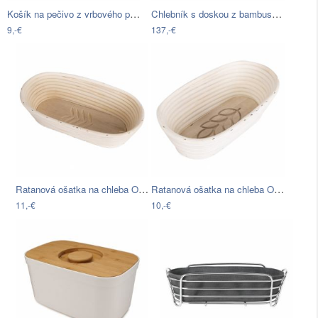
Košík na pečivo z vrbového prútia Logan…
Chlebník s doskou z bambusu WMF…
9,-€
137,-€
Ratanová ošatka na chleba Orion Lístky,…
Ratanová ošatka na chleba Orion Klas,…
11,-€
10,-€