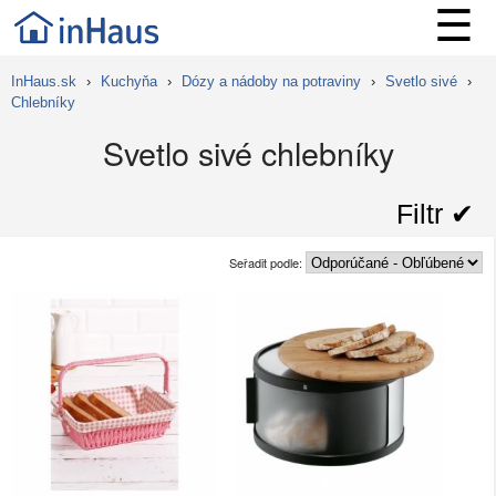
☰
InHaus.sk
›
Kuchyňa
›
Dózy a nádoby na potraviny
›
Svetlo sivé
›
Chlebníky
Svetlo sivé chlebníky
Filtr ✔︎
Seřadit podle: