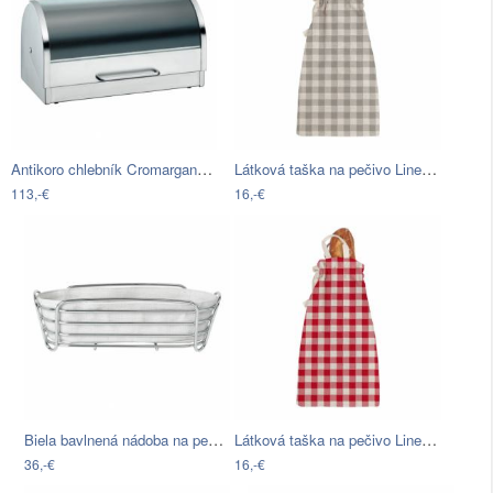
Antikoro chlebník Cromargan® WMF, 39 x…
Látková taška na pečivo Linen Couture…
113,-€
16,-€
Biela bavlnená nádoba na pečivo so…
Látková taška na pečivo Linen Couture…
36,-€
16,-€