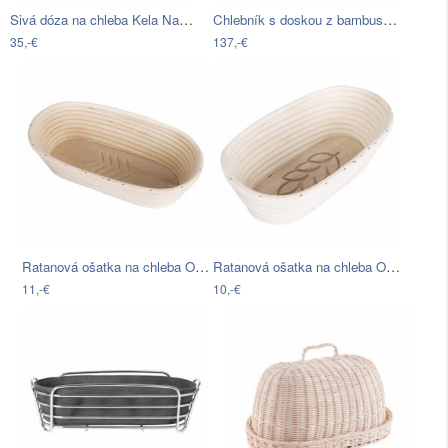
Sivá dóza na chleba Kela Namur, 37,5 x…
Chlebník s doskou z bambusu WMF…
35,-€
137,-€
Ratanová ošatka na chleba Orion Lístky,…
Ratanová ošatka na chleba Orion Klas,…
11,-€
10,-€