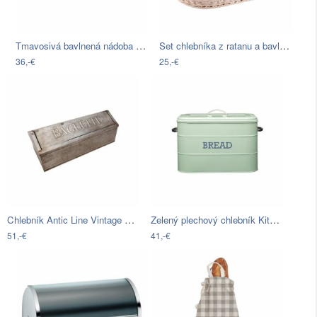
Tmavosivá bavlnená nádoba na pečivo so…
Set chlebníka z ratanu a bavlnenej…
36,-€
25,-€
Chlebník Antic Line Vintage Baguette
Zelený plechový chlebník Kitchen Craft…
51,-€
41,-€