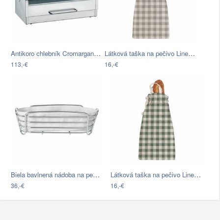
Antikoro chlebník Cromargan® WMF, 39 x…
Látková taška na pečivo Linen Couture…
113,-€
16,-€
Biela bavlnená nádoba na pečivo so…
Látková taška na pečivo Linen Couture…
36,-€
16,-€