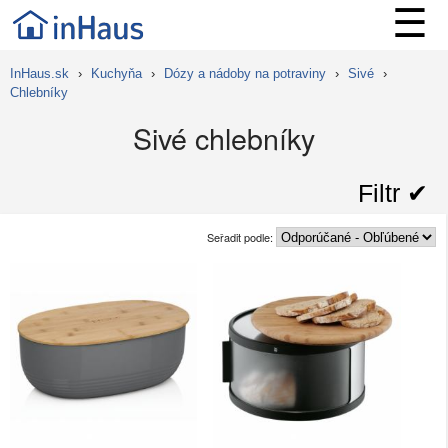
☰
InHaus.sk
›
Kuchyňa
›
Dózy a nádoby na potraviny
›
Sivé
›
Chlebníky
Sivé chlebníky
Filtr ✔︎
Seřadit podle: