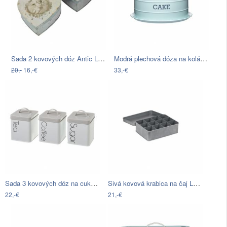
Sada 2 kovových dóz Antic Line Heart Box
Modrá plechová dóza na koláč Kitchen…
20,-
16,-€
33,-€
Sada 3 kovových dóz na cukor, kávu a…
Sivá kovová krabica na čaj LABEL51
22,-€
21,-€