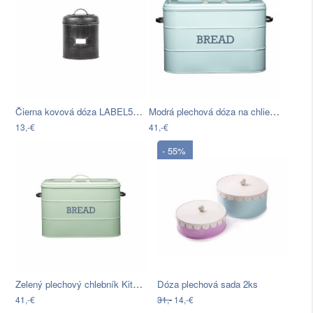
Čierna kovová dóza LABEL51, ⌀ 10 cm
Modrá plechová dóza na chlieb Kitchen…
13,-€
41,-€
- 55%
Zelený plechový chlebník Kitchen Craft…
Dóza plechová sada 2ks
41,-€
31,-
14,-€