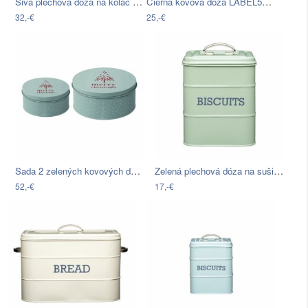
Sivá plechová dóza na koláč Kitchen…
Čierna kovová dóza LABEL51, ⌀ 21 cm
32,-€
25,-€
Sada 2 zelených kovových dóz…
Zelená plechová dóza na sušienky…
52,-€
17,-€