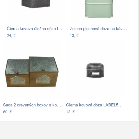
Čierna kovová úložná dóza LABEL51,…
Zelená plechová dóza na kávu Kitchen…
24,-€
13,-€
Sada 2 drevených boxov s kovovým vekom…
Čierna kovová dóza LABEL51 Antigue, ⌀…
60,-€
13,-€