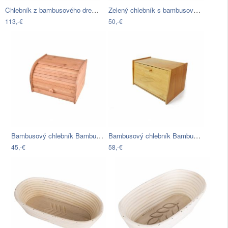
Chlebník z bambusového dreva WMF, 43 x…
Zelený chlebník s bambusovým vrchnákom…
113,-€
50,-€
Bambusový chlebník Bambum Vitalis Bread…
Bambusový chlebník Bambum Burrino, 23,8…
45,-€
58,-€