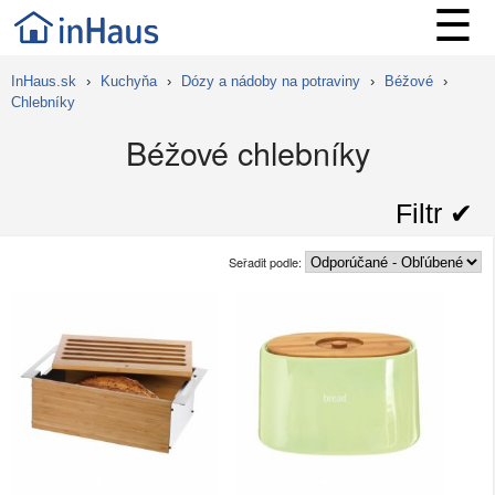
☰
InHaus.sk
›
Kuchyňa
›
Dózy a nádoby na potraviny
›
Béžové
›
Chlebníky
Béžové chlebníky
Filtr ✔︎
Seřadit podle: