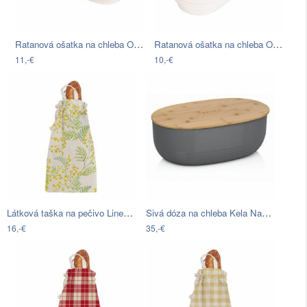
Ratanová ošatka na chleba Orion Lístky,…
Ratanová ošatka na chleba Orion Klas,…
11,-€
10,-€
Látková taška na pečivo Linen Couture…
Sivá dóza na chleba Kela Namur, 37,5 x…
16,-€
35,-€