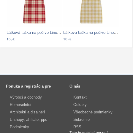
Látková taška na pečivo Linen Couture…
Látková taška na pečivo Linen Couture…
16,-€
16,-€
Ponuka a registrácia pre
O nás
Výrobci a obchody
Kontakt
Remeselníci
Odkazy
Architekti a dizajnéri
Všeobecné podmienky
E-shopy, affiliate, ppc
Súkromie
Podmienky
RSS
Toto je mobilní verze N