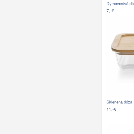
Dymovosivá dó
7,-€
11,-€