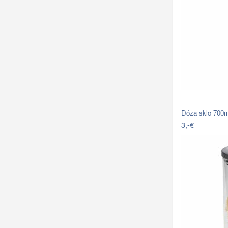
Dóza sklo 700m
3,-€