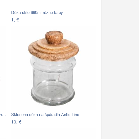
Dóza sklo 660ml rôzne farby
1,-€
ch…
Sklenená dóza na špáradlá Antic Line
10,-€