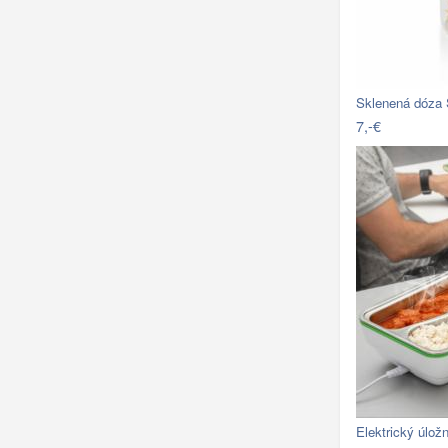
Sklenená dóza S
7,-€
Elektrický úlo