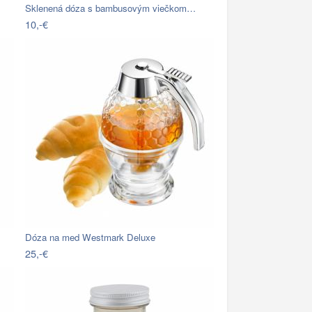
Sklenená dóza s bambusovým viečkom…
10,-€
Dóza na med Westmark Deluxe
25,-€