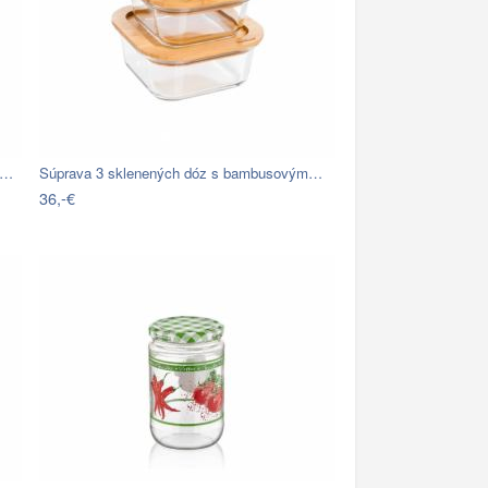
2…
Súprava 3 sklenených dóz s bambusovým…
36,-€