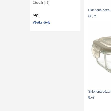
Obedár (15)
Sklenená dóza
Štýl
22,-€
Všetky štýly
Sklenená dóza
8,-€