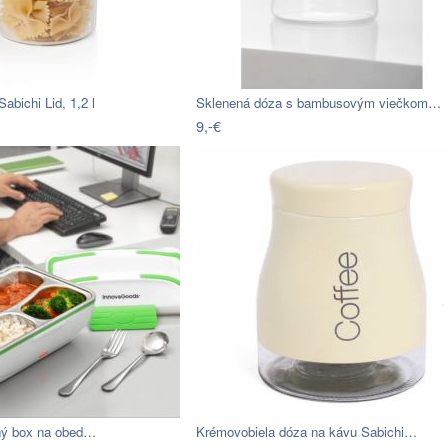
abichi Lid, 1,2 l
Sklenená dóza s bambusovým viečkom…
9,-€
žný box na obed…
Krémovobiela dóza na kávu Sabichi…