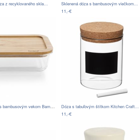
za z recyklovaného skla…
Sklenená dóza s bambusovým viečkom…
11,-€
Sklenená dóza s bambusovým vekom Bambum
Dóza s tabuľovým štítkom Kitchen Craft…
11,-€