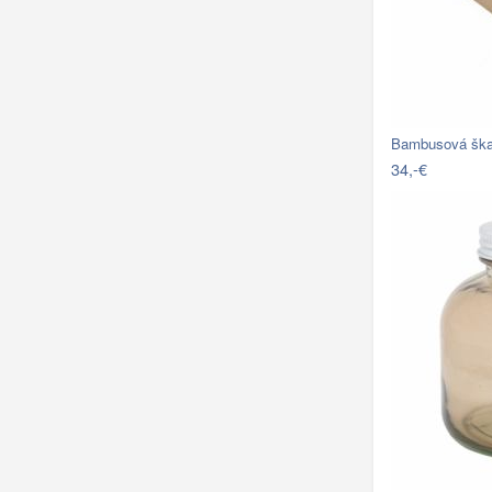
Bambusová ška
34,-€