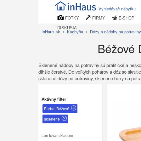
Vyhledávač nábytku
FOTKY
FIRMY
E-SHOP
DISKUSIA
InHaus.sk
›
Kuchyňa
›
Dózy a nádoby na potraviny
Béžové D
Sklenené nádoby na potraviny sú praktické a neškod
dlhšie čerstvé. Do veľkých pohárov a dóz so skrutko
sklenené dózy na potraviny, sklenené boxy na potr
Aktívny filter
Farba: Béžové
sklenené
Len tovar skladom