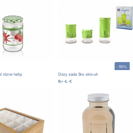
- 50%
l rôzne farby
Dózy sada 3ks sklo-uh
8,-
4,-€