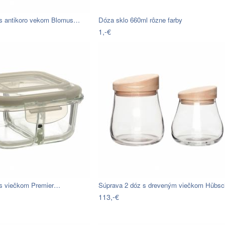
 s antikoro vekom Blomus…
Dóza sklo 660ml rôzne farby
1,-€
 s viečkom Premier…
Súprava 2 dóz s dreveným viečkom Hübs
113,-€