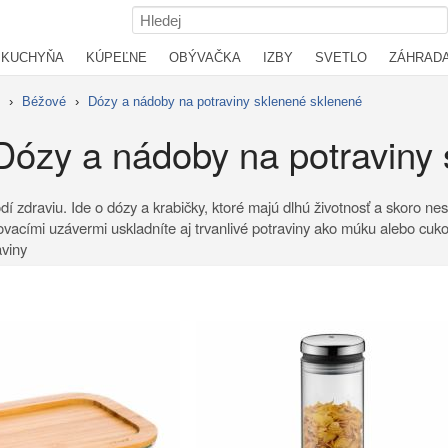
KUCHYŇA
KÚPEĽNE
OBÝVAČKA
IZBY
SVETLO
ZÁHRAD
›
Béžové
›
Dózy a nádoby na potraviny sklenené sklenené
ózy a nádoby na potraviny
í zdraviu. Ide o dózy a krabičky, ktoré majú dlhú životnosť a skoro n
vacími uzávermi uskladníte aj trvanlivé potraviny ako múku alebo cukor
aviny