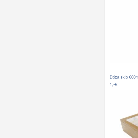
Dóza sklo 660m
1,-€