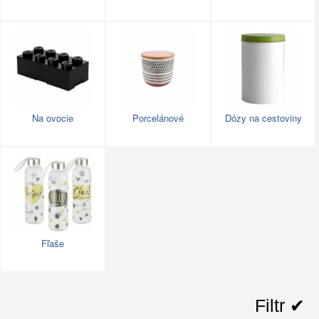
Na ovocie
Porcelánové
Dózy na cestoviny
Fľaše
Filtr ✔︎