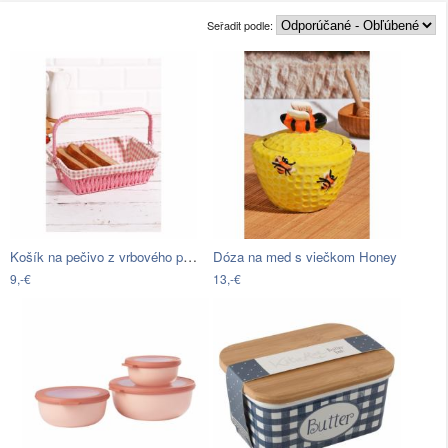
Seřadit podle:
Košík na pečivo z vrbového prútia Logan…
Dóza na med s viečkom Honey
9,-€
13,-€