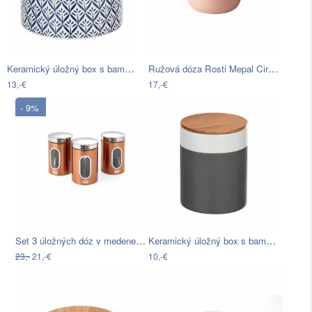
Keramický úložný box s bambusovým vekom…
Ružová dóza Rosti Mepal Circula, 2 l
13,-€
17,-€
- 9%
Set 3 úložných dóz v medenej farbe…
Keramický úložný box s bambusovým vekom…
23,-
21,-€
10,-€