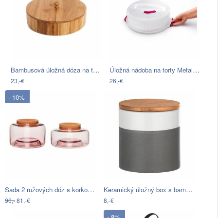
Bambusová úložná dóza na tortilly…
Úložná nádoba na torty Metaltex Cake…
23,-€
26,-€
- 10%
Sada 2 ružových dóz s korkovým viečkom…
Keramický úložný box s bambusovým vekom…
90,-
81,-€
8,-€
- 8%