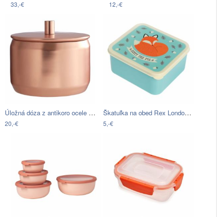
33,-€
12,-€
Úložná dóza z antikoro ocele vo farbe…
Škatuľka na obed Rex London Rusty The…
20,-€
5,-€