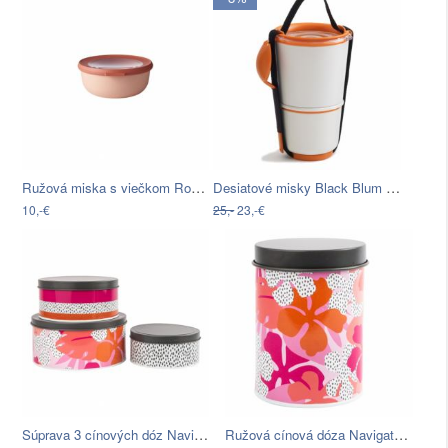
Ružová miska s viečkom Rosti Mepal…
Desiatové misky Black Blum Lunch Pot,…
10,-€
25,-
23,-€
Súprava 3 cínových dóz Navigate
Ružová cínová dóza Navigate Floral