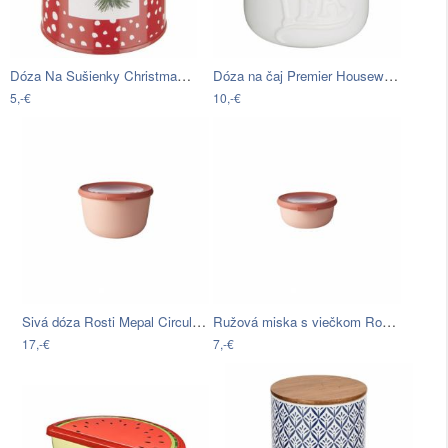
Dóza Na Sušienky Christmas Tree, 10/10cm
Dóza na čaj Premier Housewares Pretty…
5,-€
10,-€
Sivá dóza Rosti Mepal Circula, 2 l
Ružová miska s viečkom Rosti Mepal…
17,-€
7,-€