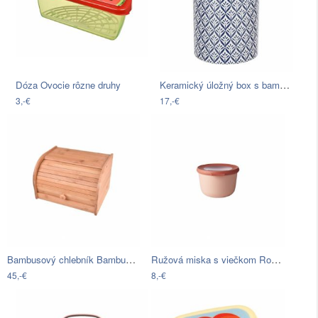
Keramický úložný box s bambusovým vekom…
Dóza Ovocie rôzne druhy
3,-€
17,-€
Bambusový chlebník Bambum Vitalis Bread…
Ružová miska s viečkom Rosti Mepal…
45,-€
8,-€