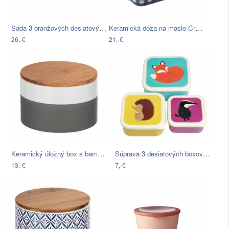
Sada 3 oranžových desiatových nádob…
Keramická dóza na maslo Creative Tops…
26,-€
21,-€
Keramický úložný box s bambusovým vekom…
Súprava 3 desiatových boxov Rex London…
13,-€
7,-€