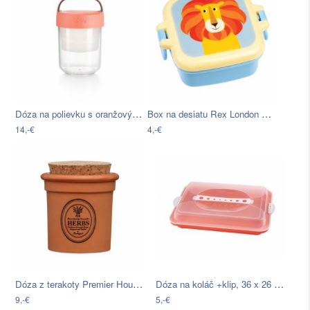
Dóza na polievku s oranžovým viečkom…
Box na desiatu Rex London Charlie The…
14,-€
4,-€
Dóza z terakoty Premier Housewares…
Dóza na koláč +klip, 36 x 26 cm
9,-€
5,-€