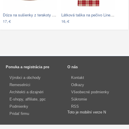
Dóza na sušienky z terakoty Premier…
Látková taška na pečivo Linen Couture…
17,-€
16,-€
Ponuka a registrácia pre
O nás
Výrobci a obchody
Kontakt
Remeselníci
Odkazy
Architekti a dizajnéri
Všeobecné podmienky
E-shopy, affiliate, ppc
Súkromie
Podmienky
RSS
Toto je mobilní verze N
Pridať firmu