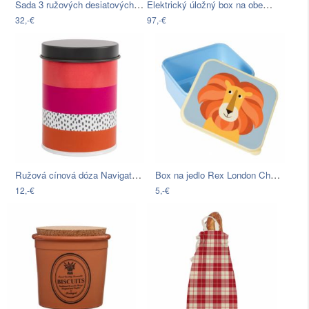
Sada 3 ružových desiatových nádob Rosti…
Elektrický úložný box na obed…
32,-€
97,-€
Ružová cínová dóza Navigate Stripe
Box na jedlo Rex London Charlie The Lion
12,-€
5,-€