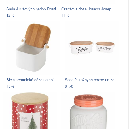
Sada 4 ružových nádob Rosti Mepal Nordic
Oranžová dóza Joseph Joseph Nest Lock
42,-€
11,-€
Biela keramická dóza na soľ Unimasa,…
Sada 2 úložných boxov na zemiaky a…
15,-€
84,-€