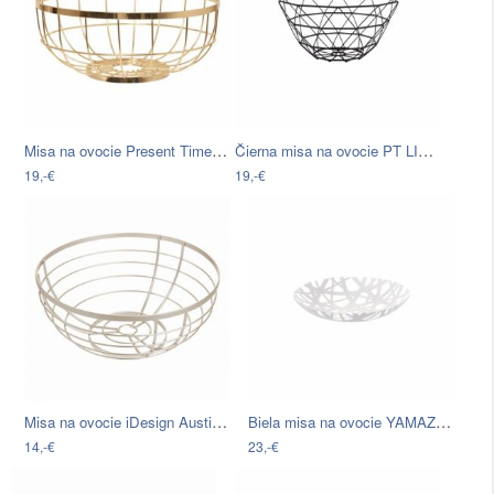
Misa na ovocie Present Time Open Grid…
Čierna misa na ovocie PT LIVING Diamond…
19,-€
19,-€
Misa na ovocie iDesign Austin, ø 27,31…
Biela misa na ovocie YAMAZAKI Tower
14,-€
23,-€