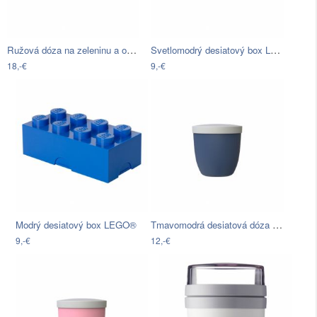
Ružová dóza na zeleninu a ovocie s…
Svetlomodrý desiatový box LEGO®
18,-€
9,-€
Tmavomodrá desiatová dóza Rosti Mepal…
Modrý desiatový box LEGO®
9,-€
12,-€