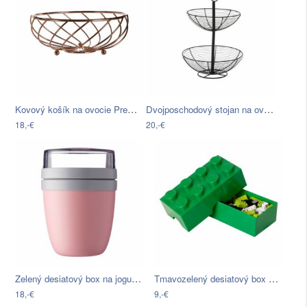
Kovový košík na ovocie Premier…
Dvojposchodový stojan na ovocie Unimasa…
18,-€
20,-€
Zelený desiatový box na jogurt Rosti…
Tmavozelený desiatový box LEGO®
18,-€
9,-€