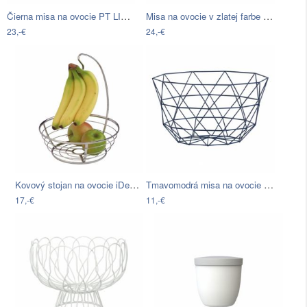
Čierna misa na ovocie PT LIVING Diamond…
Misa na ovocie v zlatej farbe PT LIVING…
23,-€
24,-€
Kovový stojan na ovocie iDesign Axis…
Tmavomodrá misa na ovocie Vox Geo
17,-€
11,-€