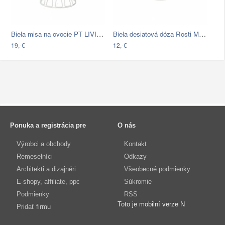
Biela misa na ovocie PT LIVING Wired
Biela desiatová dóza Rosti Mepal…
19,-€
12,-€
Ponuka a registrácia pre
O nás
Výrobci a obchody
Kontakt
Remeselníci
Odkazy
Architekti a dizajnéri
Všeobecné podmienky
E-shopy, affiliate, ppc
Súkromie
Podmienky
RSS
Toto je mobilní verze N
Pridať firmu