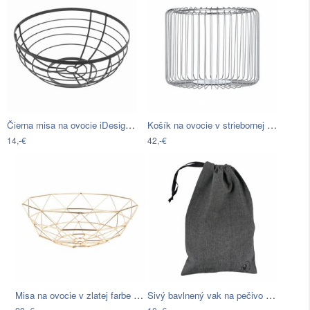
Čierna misa na ovocie iDesign Austin, ø…
Košík na ovocie v striebornej farbe…
14,-€
42,-€
Misa na ovocie v zlatej farbe PT LIVING…
Sivý bavlnený vak na pečivo Södahl