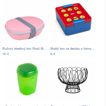
Ružový obedový box Rosti Mepal Ellipse
Modrý box na desiatu s červeným vekom…
18,-€
8,-€