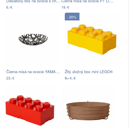
Desiatový box na ovocie s chladičom…
Čierna misa na ovocie PT LIVING Wired
6,-€
19,-€
- 20%
Čierna misa na ovocie YAMAZAKI Tower, ø…
Žltý úložný box mini LEGO®
23,-€
5,-
4,-€