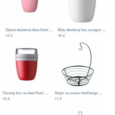
Zelená desiatová dóza Rosti Mepal…
Biely desiatový box na jogurt Rosti…
12,-€
18,-€
Červený box na obed Rosti Mepal Ellipse…
Stojan na ovocie InterDesign Axis
19,-€
17,-€