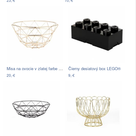
23,-€
10,-€
Misa na ovocie v zlatej farbe PT LIVING…
Čierny desiatový box LEGO®
20,-€
9,-€