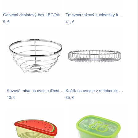
Tmavooranžový kuchynský košík na pečivo…
Červený desiatový box LEGO®
9,-€
41,-€
Kovová misa na ovocie iDesign Axis, 7 l
Košík na ovocie v striebornej farbe…
13,-€
35,-€