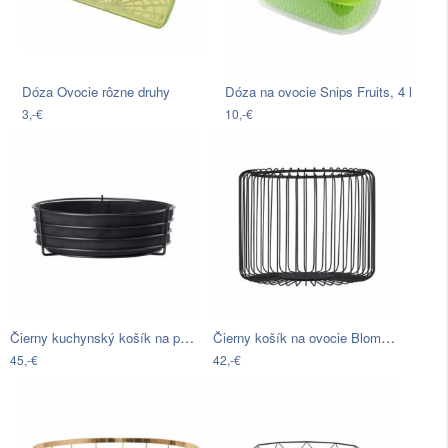
Dóza Ovocie rôzne druhy
Dóza na ovocie Snips Fruits, 4 l
3,-€
10,-€
Čierny kuchynský košík na pečivo a…
Čierny košík na ovocie Blomus, ø 25 cm
45,-€
42,-€