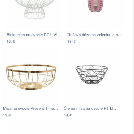
Biela misa na ovocie PT LIVING Wired
Ružová dóza na zeleninu a ovocie s…
19,-€
18,-€
Misa na ovocie Present Time Open Grid…
Čierna misa na ovocie PT LIVING Diamond…
19,-€
19,-€