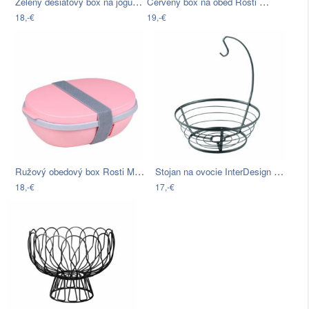
Zelený desiatový box na jogurt Rosti…
Červený box na obed Rosti Mepal Ellipse…
18,-€
19,-€
Ružový obedový box Rosti Mepal Ellipse
Stojan na ovocie InterDesign Axis
18,-€
17,-€