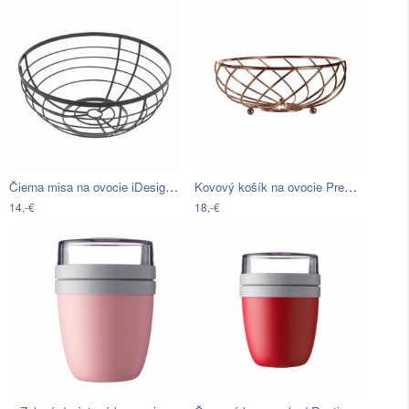
Čierna misa na ovocie iDesign Austin, ø…
Kovový košík na ovocie Premier…
14,-€
18,-€