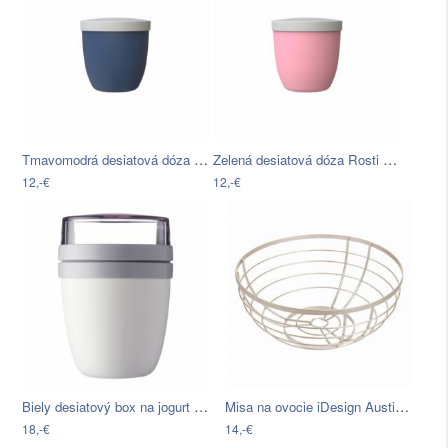
Tmavomodrá desiatová dóza Rosti Mepal…
Zelená desiatová dóza Rosti Mepal…
12,-€
12,-€
Biely desiatový box na jogurt Rosti…
Misa na ovocie iDesign Austin, ø 27,31…
18,-€
14,-€