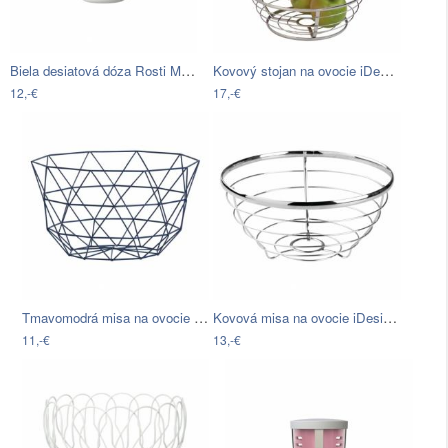
Biela desiatová dóza Rosti Mepal…
Kovový stojan na ovocie iDesign Axis…
12,-€
17,-€
Tmavomodrá misa na ovocie Vox Geo
Kovová misa na ovocie iDesign Axis, 7 l
11,-€
13,-€