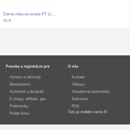
Čierna misa na ovocie PT LIVING Wired
19,-€
Ponuka a registrácia pre
O nás
Výrobci a obchody
Kontakt
Remeselníci
Odkazy
Architekti a dizajnéri
Všeobecné podmienky
E-shopy, affiliate, ppc
Súkromie
Podmienky
RSS
Toto je mobilní verze N
Pridať firmu