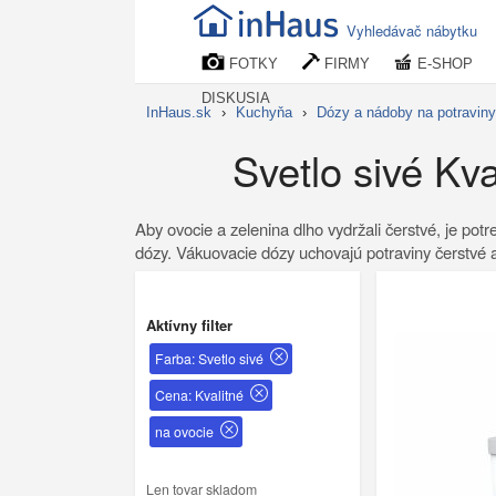
Vyhledávač nábytku
FOTKY
FIRMY
E-SHOP
DISKUSIA
InHaus.sk
›
Kuchyňa
›
Dózy a nádoby na potraviny
Svetlo sivé Kv
Aby ovocie a zelenina dlho vydržali čerstvé, je po
dózy. Vákuovacie dózy uchovajú potraviny čerstvé a 
Aktívny filter
Farba: Svetlo sivé
Cena: Kvalitné
na ovocie
Len tovar skladom