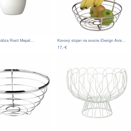
á dóza Rosti Mepal…
Kovový stojan na ovocie iDesign Axis…
17,-€