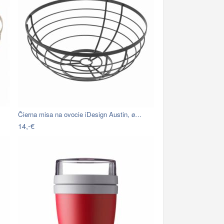
Čierna misa na ovocie iDesign Austin, ø…
14,-€