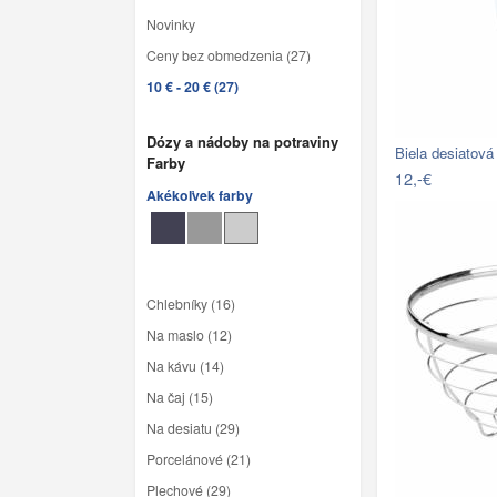
Novinky
Ceny bez obmedzenia (27)
10 € - 20 € (27)
Dózy a nádoby na potraviny
Biela desiatov
Farby
12,-€
Akékoľvek farby
Chlebníky (16)
Na maslo (12)
Na kávu (14)
Na čaj (15)
Na desiatu (29)
Porcelánové (21)
Plechové (29)