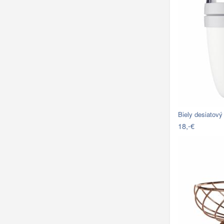
Biely desiatový
18,-€