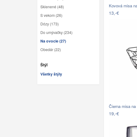
Kovová misa na 
Sklenené (48)
13,-€
S vekom (26)
Dózy (173)
Do umývačky (234)
Na ovocie (27)
Obedár (22)
Štýl
Všetky štýly
Čierna misa n
19,-€