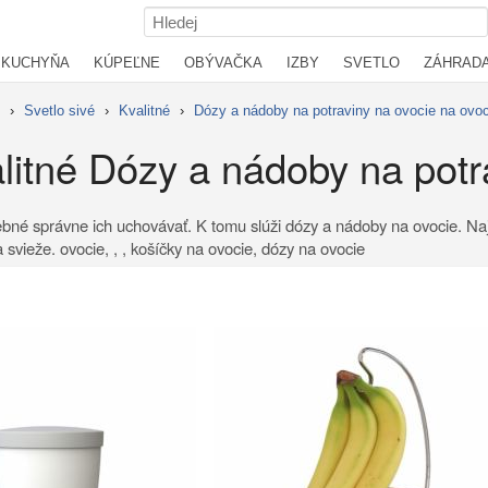
KUCHYŇA
KÚPEĽNE
OBÝVAČKA
IZBY
SVETLO
ZÁHRAD
›
Svetlo sivé
›
Kvalitné
›
Dózy a nádoby na potraviny na ovocie na ovoc
alitné Dózy a nádoby na potr
trebné správne ich uchovávať. K tomu slúži dózy a nádoby na ovocie. Na
svieže. ovocie, , , košíčky na ovocie, dózy na ovocie