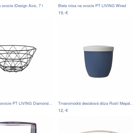
ovocie iDesign Axis, 7 l
Biela misa na ovocie PT LIVING Wired
19,-€
a ovocie PT LIVING Diamond…
Tmavomodrá desiatová dóza Rosti Mepal
12,-€