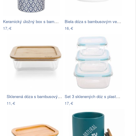
Keramický úložný box s bambusovým vekom…
Biela dóza s bambusovým vekom Premier…
17,-€
16,-€
Sklenená dóza s bambusovým vekom Bambum
Set 3 sklenených dóz s plastovým vekom
11,-€
17,-€