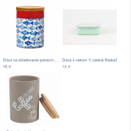
Dóza na skladovanie potravín s…
Dóza s vekom 1l zelená Radosť
18,-€
13,-€