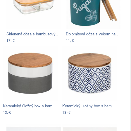
Sklenená dóza s bambusovým vekom Bambum…
Dolomitová dóza s vekom na cukor z…
17,-€
11,-€
Keramický úložný box s bambusovým vekom…
Keramický úložný box s bambusovým vekom…
13,-€
13,-€