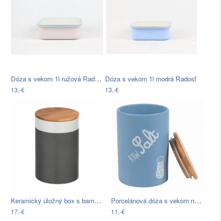
Dóza s vekom 1l ružová Radosť
Dóza s vekom 1l modrá Radosť
13,-€
13,-€
Keramický úložný box s bambusovým vekom…
Porcelánová dóza s vekom na soľ z…
17,-€
11,-€